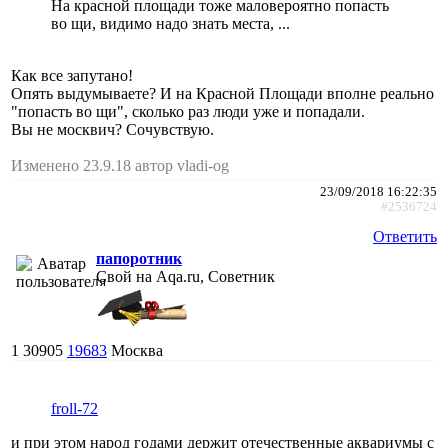
На красной площади тоже маловероятно попасть
во щи, видимо надо знать места, ...
Как все запутано!
Опять выдумываете? И на Красной Площади вполне реально
"попасть во щи", сколько раз люди уже и попадали.
Вы не москвич? Сочувствую.
Изменено 23.9.18 автор vladi-og
23/09/2018 16:22:35
#2536724
Ответить
папоротник
Свой на Aqa.ru, Советник
1
30905
19683
Москва
froll-72
и при этом народ годами держит отечественные аквариумы с