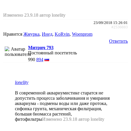
Изменено 23.9.18 автор lonelity
23/09/2018 15:26:01
#2536693
Нравится
Жмурка
,
Инед
,
KoRvin
,
Woenprom
Ответить
Митрич 793
Постоянный посетитель
990
894
lonelity
В современной аквариумистике старатся не
допустить процесса заболачивания и умирания
аквариума - подмены воды или даже протока,
сифонка грунта, механическая фильтрация,
большая биомасса растений,
фитофильтры
Изменено 23.9.18 автор lonelity