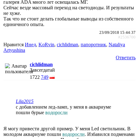
галерея ADA много лет освещалась МГ.
Сейчас везде массовый переход на светодиоды. И результаты
не хуже.
Так что не стоит делать глобальные выводы из собственного
единичного опыта.
23/09/2018 15:44:37
#2536700
Нравится
Инед
,
KoRvin
,
cichlidman
,
папоротник
,
Nataliya
Artyushina
Ответить
cichlidman
Завсегдатай
1722
749
Lila2015
с добавлением лед-ламп, у меня в аквариуме
пошли бурые
водоросли
Я могу привести другой пример. У меня Led светильник. В
молодом аквариуме пошли
водоросли
. Избавился подменами