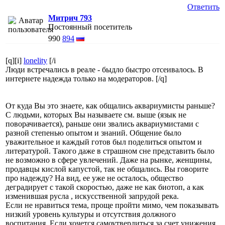
Ответить
Митрич 793
Постоянный посетитель
990
894
[q][i]
lonelity
[/i
Люди встречались в реале - быдло быстро отсеивалось. В
интернете надежда только на модераторов. [/q]
От куда Вы это знаете, как общались аквариумисты раньше?
С людьми, которых Вы называете см. выше (язык не
поворачивается), раньше они звались аквариумистами с
разной степенью опытом и знаний. Общение было
уважительное и каждый готов был поделиться опытом и
литературой. Такого даже в страшном сне представить было
не возможно в сфере увлечений. Даже на рынке, женщины,
продавцы кислой капустой, так не общались. Вы говорите
про надежду? На вид, ее уже не осталось, общество
деградирует с такой скоростью, даже не как биотоп, а как
изменившая русла , искусственной запрудой река.
Если не нравиться тема, проще пройти мимо, чем показывать
низкий уровень культуры и отсутствия должного
воспитания. Если хочется самоутвердиться за счет унижения