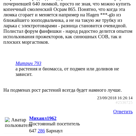
почерневшей 640 люмкой, просто не зная, что можно купить
копеечный смоленский Осрам 865. Понятно, что когда эта
люмка сгорает и меняется например на Hagen ***-glo из
ближайшего зооподвальчика, а не на такую же трубку из
ларька с электротоварами - разница становится очевидной.
Полистал форум фанфишки - народ радостно делится опытом
использования прожекторов, как синюшных COB, так и
плоских моргастиков.
Митрич 793
а растения и биомасса, от подмен или доливов не
зависит.
На подменах рост растений всегда будет намного лучше.
23/09/2018 16:26:14
#2536725
Ответить
Михаил1962
Постоянный посетитель
647
286
Барнаул