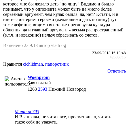
которое мне бы желало дать "по лицу" Видимо и быдло
понимает, что у оппонента может быть на много более
серьезный аргумент, чем кулак быдла, да, нет? Кстати, и в
инете с интернет героями (желающими дать по лицу) тут
тоже дефицит, видимо все та же пресловутая культура
общения, да и главный аргумент - весьма распространенный
(в.т.ч. и незаконно) нельзя сбрасывать со счетов.
Изменено 23.9.18 автор vladi-og
23/09/2018 16:10:48
#2536715
Нравится
cichlidman
,
папоротник
Ответить
Woenprom
Завсегдатай
1263
2593
Нижний Новгород
Митрич 793
И Вы правы, не читал все, просматривал, читать
такое себя не уважать.