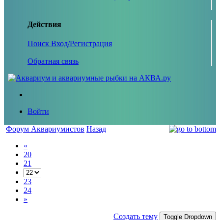
Действия
Поиск
Вход/Регистрация
Обратная связь
Войти
Форум Аквариумистов
Назад
«
20
21
23
24
»
Создать тему
Toggle Dropdown