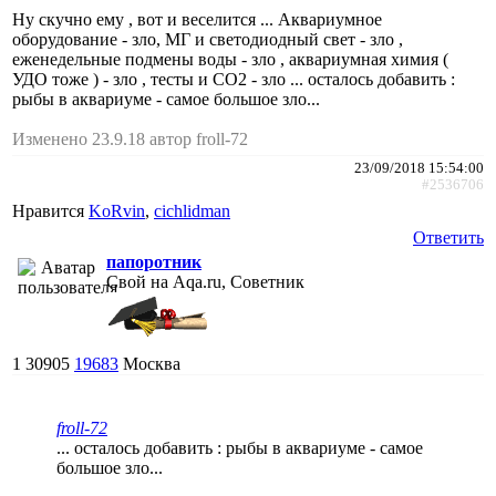
Ну скучно ему , вот и веселится ... Аквариумное
оборудование - зло, МГ и светодиодный свет - зло ,
еженедельные подмены воды - зло , аквариумная химия (
УДО тоже ) - зло , тесты и СО2 - зло ... осталось добавить :
рыбы в аквариуме - самое большое зло...
Изменено 23.9.18 автор froll-72
23/09/2018 15:54:00
#2536706
Нравится
KoRvin
,
cichlidman
Ответить
папоротник
Свой на Aqa.ru, Советник
1
30905
19683
Москва
froll-72
... осталось добавить : рыбы в аквариуме - самое
большое зло...