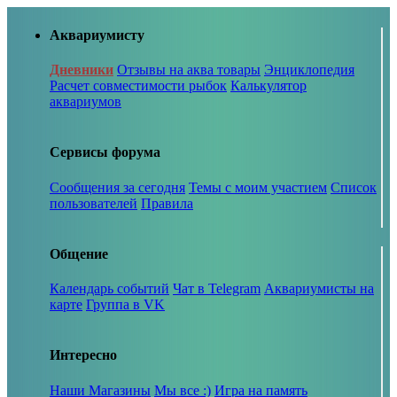
Аквариумисту
Дневники
Отзывы на аква товары
Энциклопедия
Расчет совместимости рыбок
Калькулятор
аквариумов
Сервисы форума
Сообщения за сегодня
Темы с моим участием
Список
пользователей
Правила
Общение
Календарь событий
Чат в Telegram
Аквариумисты на
карте
Группа в VK
Интересно
Наши Магазины
Мы все :)
Игра на память