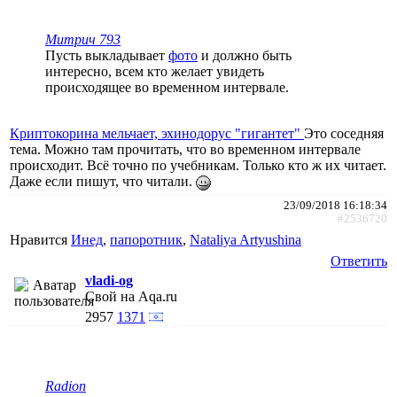
Митрич 793
Пусть выкладывает
фото
и должно быть
интересно, всем кто желает увидеть
происходящее во временном интервале.
Криптокорина мельчает, эхинодорус "гигантет"
Это соседняя
тема. Можно там прочитать, что во временном интервале
происходит. Всё точно по учебникам. Только кто ж их читает.
Даже если пишут, что читали.
23/09/2018 16:18:34
#2536720
Нравится
Инед
,
папоротник
,
Nataliya Artyushina
Ответить
vladi-og
Свой на Aqa.ru
2957
1371
Radion