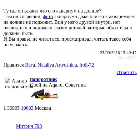
Ту где он заявил что его аквариум на доливе?
Там он согрешил,
фото
аквариума даже близко к аквариумам
на доливе не подходит. Вид у него другой внутри, нет
очевидных и видимых глазом деталей, которые обязательно
должны быть.
И Вы правы, не читал все, просматривал, читать такое себя
не уважать.
23/09/2018 15:49:47
#2536704
Нравится
Вега
,
Nataliya Artyushina
,
froll-72
Ответить
папоротник
Свой на Aqa.ru, Советник
1
30905
19683
Москва
Митрич 793