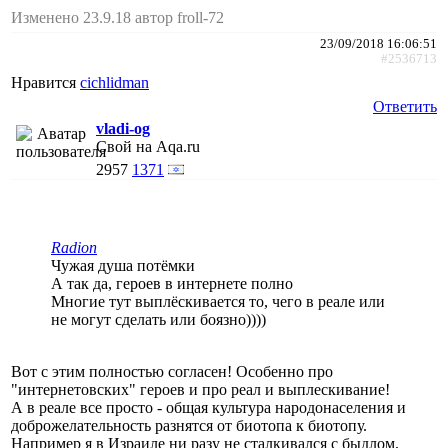
Изменено 23.9.18 автор froll-72
23/09/2018 16:06:51
#2536713
Нравится
cichlidman
Ответить
vladi-og
Свой на Aqa.ru
2957
1371
Radion
Чужая душа потёмки
А так да, героев в интернете полно
Многие тут выплёскивается то, чего в реале или
не могут сделать или боязно))))
Вот с этим полностью согласен! Особенно про
"интернетовских" героев и про реал и выплескивание!
А в реале все просто - общая культура народонаселения и
доброжелательность разнятся от биотопа к биотопу.
Например я в Израиле ни разу не сталкивался с быдлом,