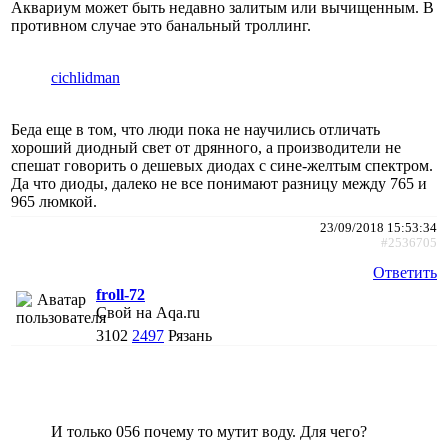
Аквариум может быть недавно залитым или вычищенным. В
противном случае это банальный троллинг.
cichlidman
Беда еще в том, что люди пока не научились отличать
хороший диодный свет от дрянного, а производители не
спешат говорить о дешевых диодах с сине-желтым спектром.
Да что диоды, далеко не все понимают разницу между 765 и
965 люмкой.
23/09/2018 15:53:34
#2536705
Ответить
froll-72
Свой на Aqa.ru
3102
2497
Рязань
И только 056 почему то мутит воду. Для чего?