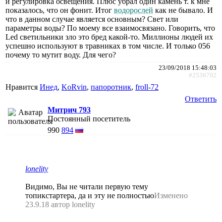
и регулировка освещения. Плюс убрал один камень т. к мне
показалось, что он фонит. Итог
водорослей
как не бывало. И
что в данном случае является основным? Свет или
параметры воды? По моему все взаимосвязано. Говорить, что
Led светильники зло это бред какой-то. Миллионы людей их
успешно используют в травниках в том числе. И только 056
почему то мутит воду. Для чего?
23/09/2018 15:48:03
#2536702
Нравится
Инед
,
KoRvin
,
папоротник
,
froll-72
Ответить
Митрич 793
Постоянный посетитель
990
894
lonelity
Видимо, Вы не читали первую тему
топикстартера, да и эту не полностью
Изменено
23.9.18 автор lonelity