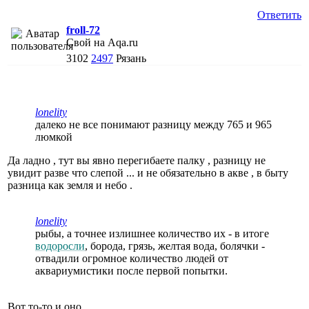
Ответить
froll-72
Свой на Aqa.ru
3102
2497
Рязань
lonelity
далеко не все понимают разницу между 765 и 965
люмкой
Да ладно , тут вы явно перегибаете палку , разницу не
увидит разве что слепой ... и не обязательно в акве , в быту
разница как земля и небо .
lonelity
рыбы, а точнее излишнее количество их - в итоге
водоросли
, борода, грязь, желтая вода, болячки -
отвадили огромное количество людей от
аквариумистики после первой попытки.
Вот то-то и оно ...