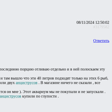
08/11/2024 12:50:02
#3179582
Ответить
ва последнюю порцию отливаю отдельно и в ней полоскаем эту
и там вышло что эти 40 литров подходят только на этих 6 рыб,
лили двух
анциструсов
. В магазине ничего не сказали , все
тся он мне ). Этот аквариум мы не покупали и не запускали .
анциструсов
купили по глупости .