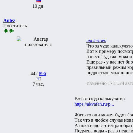
10 дн.
Antez
Посетитель
unclerawo
Что за чудо калькулят
Вот к примеру посмотр
растут. Туда же можно
Еще раз - у вас нет б
правильный режим кор
подростков можно посад
442
896
Изменено 17.11.24 авт
7 час.
Вот от сюда калькулятор
https://akvafan.ru/p...
Жить то они может будут ( хо
Так что в любом случае нов
А пока надо с этим разобрат
Подмена воды - раз в неделю 