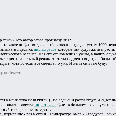
ор такой? Кто автор этого произведения?
ите какое нибудь видео с рыборазводни, где допустим 1000 неон
 запихать с десяток
анциструсов
которые там будут жить и расти.
иологического баланса. Для его становления нужны, в вашем случа
мления, правильный режим частоты подмены воды, стабильный
ить, хоть 10 если все сделать по уму. И жить они там будут.
ор unclerawo
тя у меня пока не выжили ) , но ведь они расти будут. И будет им
ая попытка завести
анциструсов
будет в большем аквариуме и ког
ься . Чтобы рыб не потерять .
, кормление - раз в сутки . Температура была 28 градусов , сейч