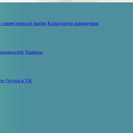
т совместимости рыбок
Калькулятор аквариумов
льзователей
Правила
те
Группа в VK