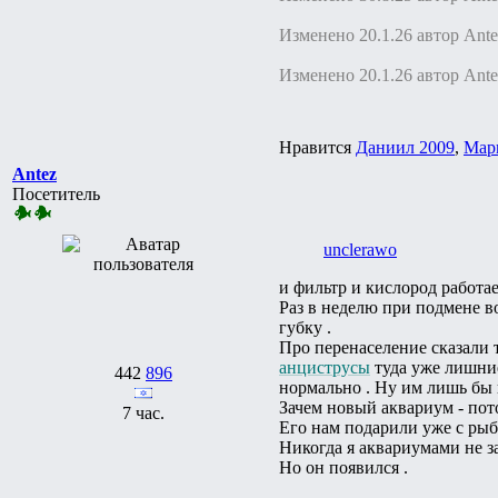
Изменено 20.1.26 автор Ante
Изменено 20.1.26 автор Ante
Нравится
Даниил 2009
,
Мар
Antez
Посетитель
unclerawo
и фильтр и кислород работае
Раз в неделю при подмене в
губку .
Про перенаселение сказали т
анциструсы
туда уже лишние
442
896
нормально . Ну им лишь бы 
Зачем новый аквариум - пот
7 час.
Его нам подарили уже с рыб
Никогда я аквариумами не за
Но он появился .