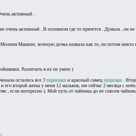
Очень активный .
 очень активный . В основном где то прячется . Думала , он не
 Молния Маквин, зеленую дочка назвала как то, но потом никто н
ройняшки. Различать я их не умею )
ачинала остались все 3
тернеции
и красный самец
пецилии
. Втор
 и его второй жены у меня 12 мальков, им сейчас 2 месяца с небо
еме , если интересно ). Мой путь от чайника до не совсем чайник
z