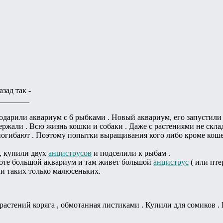
зад так -
________
дарили аквариум с 6 рыбками . Новый аквариум, его запустили 
ржали . Всю жизнь кошки и собаки . Даже с растениями не склады
погибают . Поэтому попытки выращивания кого либо кроме коше
 , купили двух
анциструсов
и подселили к рыбам .
боте большой аквариум и там живет большой
анциструс
( или пте
и таких только малюсеньких.
растений коряга , обмотанная листиками . Купили для сомиков .