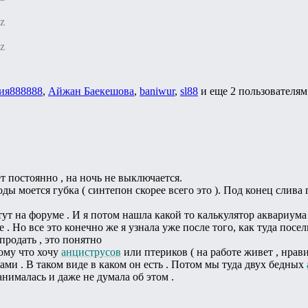
z
z
ия888888
,
Айжан Баекешова
,
baniwur
,
sl88
и еще
2 пользователям
т постоянно , на ночь не выключается.
оды моется губка ( синтепон скорее всего это ). Под конец сли
ут на форуме . И я потом нашла какой то калькулятор аквариума 
 . Но все это конечно же я узнала уже после того, как туда посе
продать , это понятно
ому что хочу
анциструсов
или птериков ( на работе живет , нрави
ами . В таком виде в каком он есть . Потом мы туда двух бедных
нималась и даже не думала об этом .