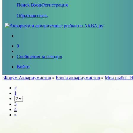
Поиск
Вход/Регистрация
Обратная связь
0
Сообщения за сегодня
Войти
Форум Аквариумистов
»
Блоги аквариумистов
»
Мои рыбы . 
«
1
3
4
»