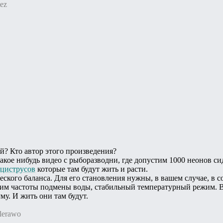
ez
ой? Кто автор этого произведения?
кое нибудь видео с рыборазводни, где допустим 1000 неонов сиди
циструсов
которые там будут жить и расти.
ческого баланса. Для его становления нужны, в вашем случае, в
им частоты подмены воды, стабильный температурный режим. В
уму. И жить они там будут.
lerawo