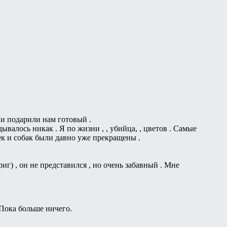
и подарили нам готовый .
валось никак . Я по жизни , , убийца, , цветов . Самые
к и собак были давно уже прекращены .
риг) , он не представился , но очень забавный . Мне
 Пока больше ничего.