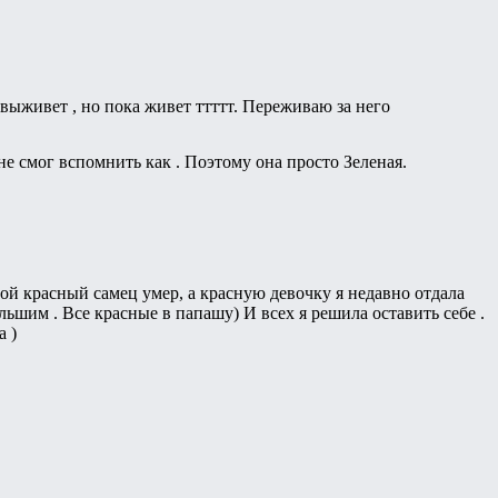
 выживет , но пока живет ттттт. Переживаю за него
е смог вспомнить как . Поэтому она просто Зеленая.
ой красный самец умер, а красную девочку я недавно отдала
льшим . Все красные в папашу) И всех я решила оставить себе .
а )