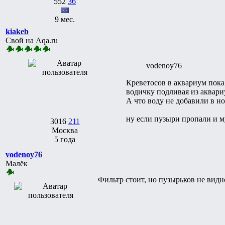
552
36
9 мес.
kiakeb
Свой на Aqa.ru
vodenoy76
Креветосов в аквариум пока 
водичку подливая из аквари
А что воду не добавили в н
ну если пузыри пропали и м
3016
211
Москва
5 года
vodenoy76
Малёк
Фильтр стоит, но пузырьков не видн