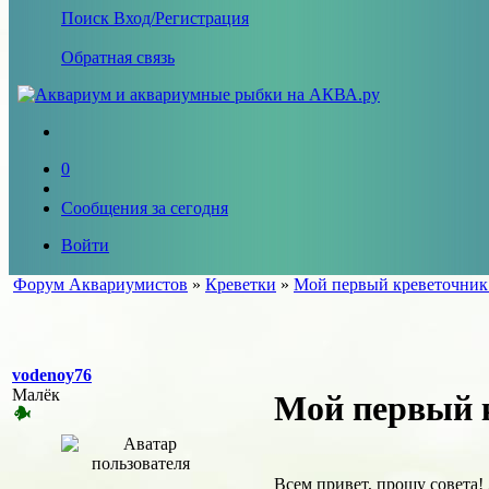
Поиск
Вход/Регистрация
Обратная связь
0
Сообщения за сегодня
Войти
Форум Аквариумистов
»
Креветки
»
Мой первый креветочник 
vodenoy76
Малёк
Мой первый к
Всем привет, прошу совета!