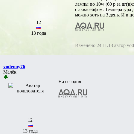
лампы по 10w (60 р за шт)(х
с аквасейфом. Температура 
можно хоть на 3 день. И в ц
12
13 года
Изменено 24.11.13 автор vo
vodenoy76
Малёк
На сегодня
12
13 года