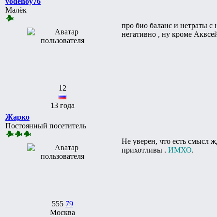
vodenoy76
Малёк
про био баланс и нетраты с 
негативно , ну кроме Аквсе
12
13 года
Жарко
Постоянный посетитель
Не уверен, что есть смысл ж
прихотливы .
ИМХО
.
555
79
Москва