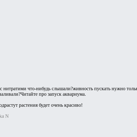
 с нитратими что-нибудь слышали?живность пускать нужно толь
наливали?Читайте про запуск аквариума.
одрастут растения будет очень красиво!
ka N