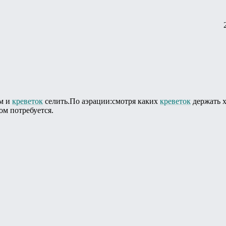
ом и
креветок
селить.По аэрации:смотря каких
креветок
держать х
ом потребуется.