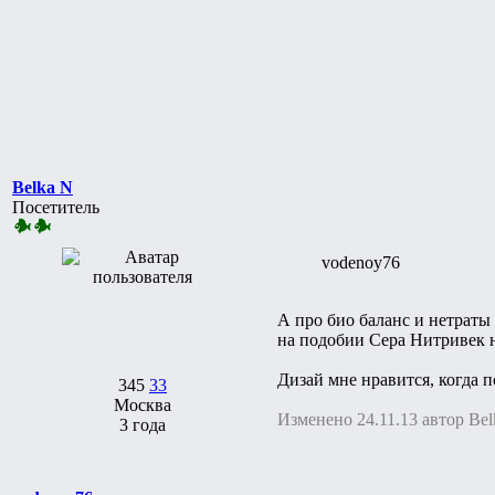
Belka N
Посетитель
vodenoy76
А про био баланс и нетраты
на подобии Сера Нитривек 
Дизай мне нравится, когда п
345
33
Москва
Изменено 24.11.13 автор Bel
3 года