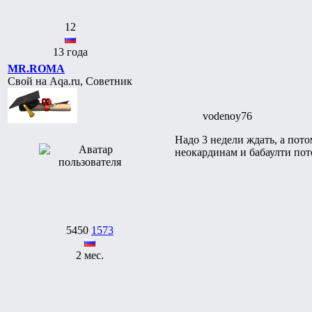
12
13 года
MR.ROMA
Свой на Aqa.ru, Советник
vodenoy76
Надо 3 недели ждать, а пот
неокардинам и бабаулти пот
5450
1573
2 мес.