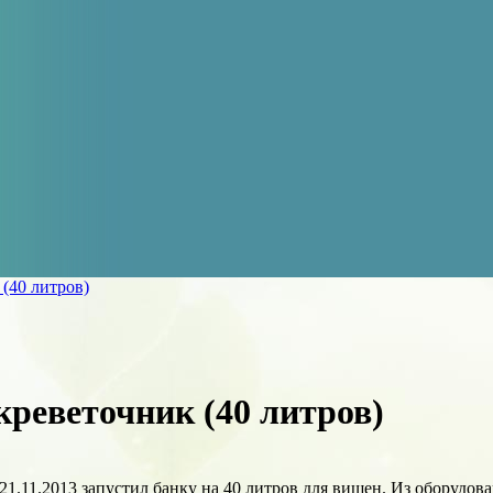
(40 литров)
реветочник (40 литров)
 21.11.2013 запустил банку на 40 литров для вишен. Из оборудо