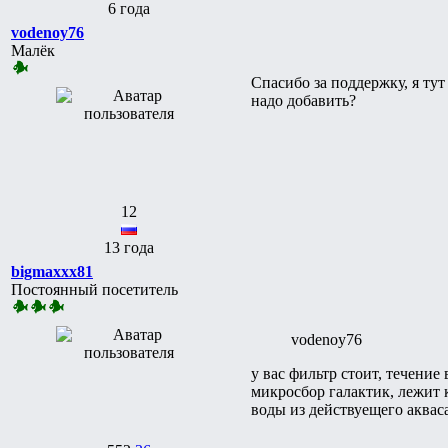
6 года
vodenoy76
Малёк
Спасибо за поддержку, я тут
надо добавить?
12
13 года
bigmaxxx81
Постоянный посетитель
vodenoy76
у вас фильтр стоит, течение
микросбор галактик, лежит 
воды из действуещего аквас