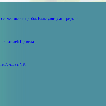
т совместимости рыбок
Калькулятор аквариумов
льзователей
Правила
те
Группа в VK