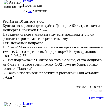
Inessy
Посетитель
75
37
Мытищи
Растём из 30 литров в 60.
Купила по хорошей цене кубик Деннерле 60 литров+лампа
Деннерле+Рюкзачок FZN-2
На заднем стекле в нижнем углу есть трещинка 2.5-3 см,
решили не рисковать и переклеить акву.
Есть несколько вопросов:
1. Грунт? Мой мне категорически не нравится, хочу мельче и
темнее, Udeco коричневый вроде норм? Какую фракцию
взять? 0.6-2.5?
2. Пит.подложка??? Ничего об этом не знаю, света мощного
не будет, в первое время точно, СО2 тоже не будет, только
колокол. Надо ли?
3. Какой наполнитель положить в рюкзачок? Или оставить
губки?
23/08/2019 19:43:28
#2666958
Ответить
Inessy