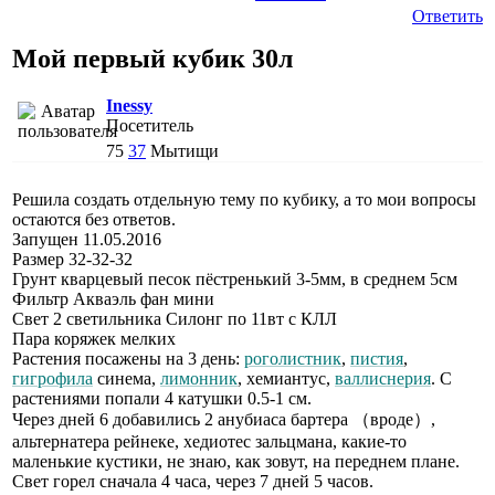
Ответить
Мой первый кубик 30л
Inessy
Посетитель
75
37
Мытищи
Решила создать отдельную тему по кубику, а то мои вопросы
остаются без ответов.
Запущен 11.05.2016
Размер 32-32-32
Грунт кварцевый песок пёстренький 3-5мм, в среднем 5см
Фильтр Акваэль фан мини
Свет 2 светильника Силонг по 11вт с КЛЛ
Пара коряжек мелких
Растения посажены на 3 день:
роголистник
,
пистия
,
гигрофила
синема,
лимонник
, хемиантус,
валлиснерия
. С
растениями попали 4 катушки 0.5-1 см.
Через дней 6 добавились 2 анубиаса бартера （вроде）,
альтернатера рейнеке, хедиотес зальцмана, какие-то
маленькие кустики, не знаю, как зовут, на переднем плане.
Свет горел сначала 4 часа, через 7 дней 5 часов.