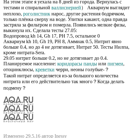
На этом этапе я уехала на 8 дней из города. Вернулась с
тестами и спиральной
валлиснерией
） Аквариум выглядит
неплохо,
роголистник
нарос, другие растения бодрячком,
только плёнка сверху на воде. Улитки какают, одна правда
застряла за фильтром и померла. Появились мелкие физы,
выкинула их. Сделала тесты 27.05:
Водопровод kh 14, Gh 17, PH 7.5, остальное 0
Аквариум kh 10, Gh 19, PH 8, Аммиак 0.5, Нитрит явно
больше 0.4, но до 4 не дотягивает, Нитрат 50. Тесты Нилпа,
кроме нитрата-Sera.
29.05 нитрит больше 0.2, но не дотягивает до 0.4.
Планируемое население:
коридорасы
панды
или
пигмеи
,
отоцинклюсы,
креветки
черри, неоны голубые-？
Такой нитрат определяется из-за большого количества
нитрита или его действительно так много？Когда делать
подмену？
Изменено 29.5.16 автор Inessy