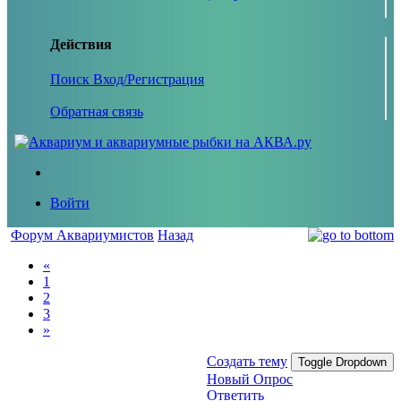
Действия
Поиск
Вход/Регистрация
Обратная связь
Войти
Форум Аквариумистов
Назад
«
1
2
3
»
Создать тему
Toggle Dropdown
Новый Опрос
Ответить