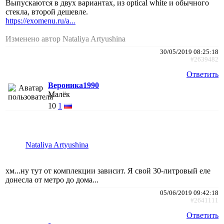
Выпускаются в двух вариантах, из optical white и обычного
стекла, второй дешевле.
https://exomenu.ru/a...
Изменено автор Nataliya Artyushina
30/05/2019 08:25:18
#2639482
Ответить
Вероника1990
Малёк
10
1
Nataliya Artyushina
хм...ну тут от комплекции зависит. Я свой 30-литровый еле
донесла от метро до дома...
05/06/2019 09:42:18
#2641111
Ответить