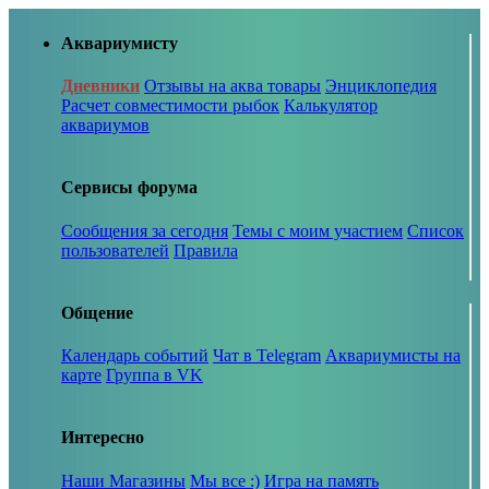
Аквариумисту
Дневники
Отзывы на аква товары
Энциклопедия
Расчет совместимости рыбок
Калькулятор
аквариумов
Сервисы форума
Сообщения за сегодня
Темы с моим участием
Список
пользователей
Правила
Общение
Календарь событий
Чат в Telegram
Аквариумисты на
карте
Группа в VK
Интересно
Наши Магазины
Мы все :)
Игра на память