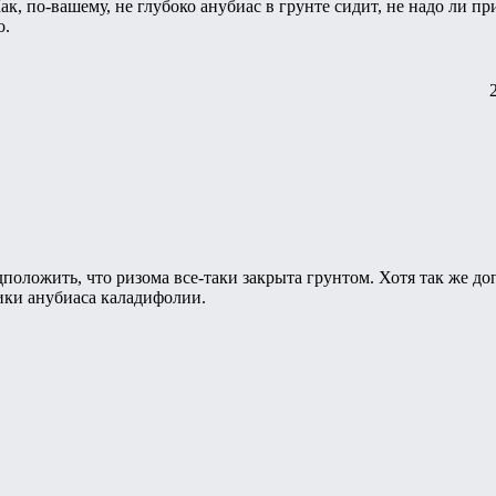
ак, по-вашему, не глубоко анубиас в грунте сидит, не надо ли пр
о.
положить, что ризома все-таки закрыта грунтом. Хотя так же доп
ики анубиаса каладифолии.