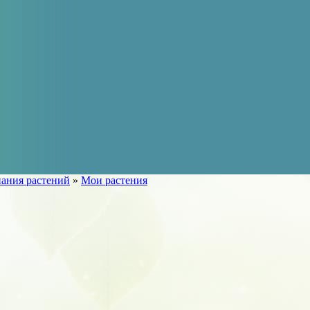
ания растений
»
Мои растения