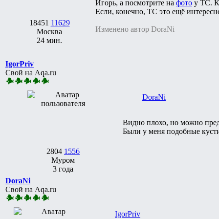
Игорь, а посмотрите на
фото
у ТС. К
Если, конечно, ТС это ещё интересн
18451
11629
Изменено автор DoraNi
Москва
24 мин.
IgorPriv
Свой на Aqa.ru
DoraNi
Видно плохо, но можно пред
Были у меня подобные куст
2804
1556
Муром
3 года
DoraNi
Свой на Aqa.ru
IgorPriv