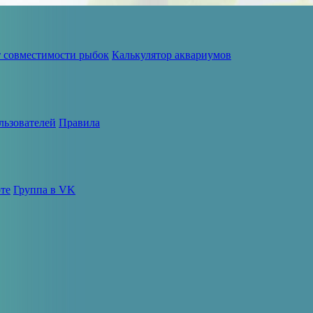
т совместимости рыбок
Калькулятор аквариумов
льзователей
Правила
те
Группа в VK