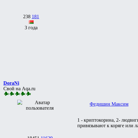
238
181
3 года
DoraNi
Свой на Aqa.ru
Федишин Максим
1 - криптокорина, 2- людвиг
привязывают к коряге или л