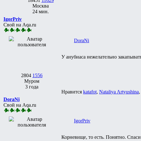
18451
11629
Москва
24 мин.
IgorPriv
Свой на Aqa.ru
DoraNi
У анубиаса нежелательно закапывать 
2804
1556
Муром
3 года
Нравится
katafot
,
Nataliya Artyushina
DoraNi
Свой на Aqa.ru
IgorPriv
Корневище, то есть. Понятно. Спасиб