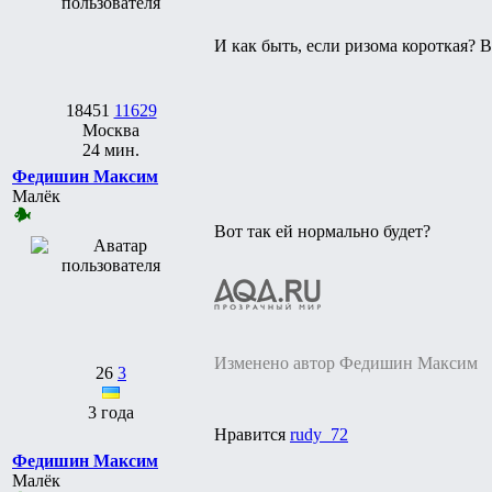
И как быть, если ризома короткая? 
18451
11629
Москва
24 мин.
Федишин Максим
Малёк
Вот так ей нормально будет?
Изменено автор Федишин Максим
26
3
3 года
Нравится
rudy_72
Федишин Максим
Малёк