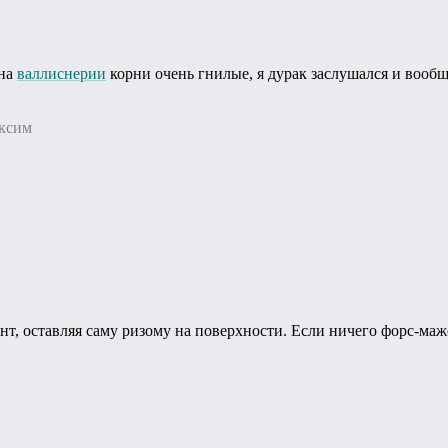
 на
валлиснерии
корни очень гнилые, я дурак заслушался и вообщ
ксим
нт, оставляя саму ризому на поверхности. Если ничего форс-мажо