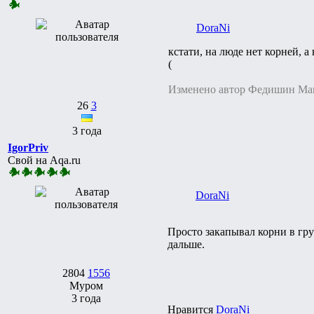
DoraNi
кстати, на люде нет корней, а
(
Изменено автор Федишин Ма
26
3
3 года
IgorPriv
Свой на Aqa.ru
DoraNi
Просто закапывал корни в гру
дальше.
2804
1556
Муром
3 года
Нравится
DoraNi