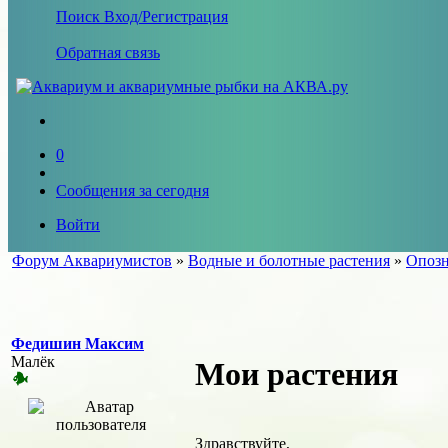
Поиск
Вход/Регистрация
Обратная связь
0
Сообщения за сегодня
Войти
Форум Аквариумистов
»
Водные и болотные растения
»
Опозн
Федишин Максим
Малёк
Мои растения
Здравствуйте,