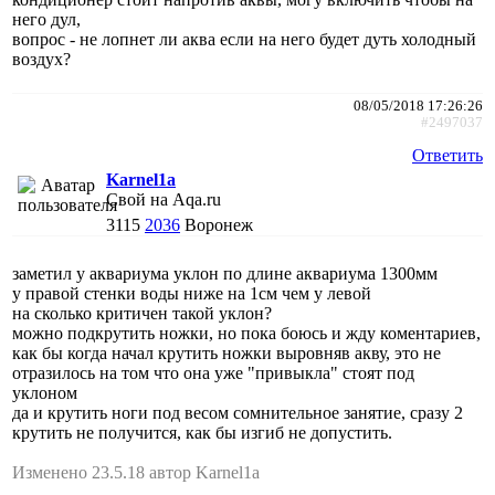
него дул,
вопрос - не лопнет ли аква если на него будет дуть холодный
воздух?
08/05/2018 17:26:26
#2497037
Ответить
Karnel1a
Свой на Aqa.ru
3115
2036
Воронеж
заметил у аквариума уклон по длине аквариума 1300мм
у правой стенки воды ниже на 1см чем у левой
на сколько критичен такой уклон?
можно подкрутить ножки, но пока боюсь и жду коментариев,
как бы когда начал крутить ножки выровняв акву, это не
отразилось на том что она уже "привыкла" стоят под
уклоном
да и крутить ноги под весом сомнительное занятие, сразу 2
крутить не получится, как бы изгиб не допустить.
Изменено 23.5.18 автор Karnel1a