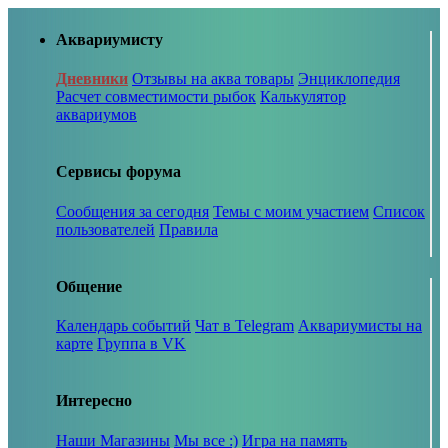
Аквариумисту
Дневники
Отзывы на аква товары
Энциклопедия
Расчет совместимости рыбок
Калькулятор
аквариумов
Сервисы форума
Сообщения за сегодня
Темы с моим участием
Список
пользователей
Правила
Общение
Календарь событий
Чат в Telegram
Аквариумисты на
карте
Группа в VK
Интересно
Наши Магазины
Мы все :)
Игра на память