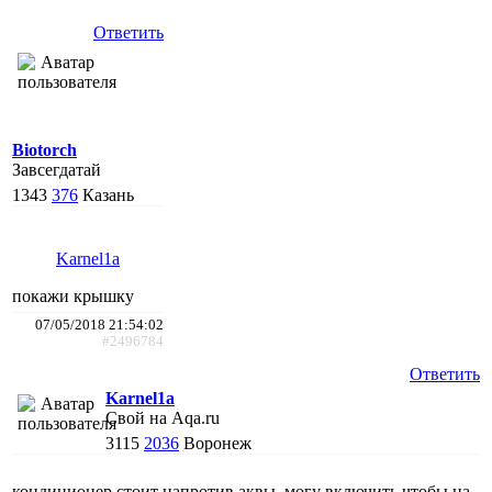
Ответить
Biotorch
Завсегдатай
1343
376
Казань
Karnel1a
покажи крышку
07/05/2018 21:54:02
#2496784
Ответить
Karnel1a
Свой на Aqa.ru
3115
2036
Воронеж
кондиционер стоит напротив аквы, могу включить чтобы на