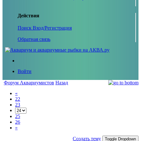
Действия
Поиск
Вход/Регистрация
Обратная связь
Войти
Форум Аквариумистов
Назад
«
22
23
25
26
»
Создать тему
Toggle Dropdown