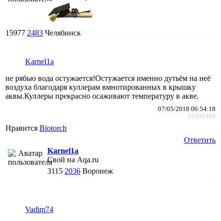
15977
2483
Челябинск
Karnel1a
не рябью вода остужается!Остужается именно дутьём на неё
воздуха благодаря куллерам вмнотированных в крышку
аквы.Куллеры прекрасно осаживают температуру в акве.
07/05/2018 06:54:18
#2496488
Нравится
Biotorch
Ответить
Karnel1a
Свой на Aqa.ru
3115
2036
Воронеж
Vadim74