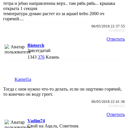
тетра и jebao направленны верх.. там рябь рябь... крышка
открыта 1 секция
температура думаю растет из за aquael terbo 2000 оч
горячий....
06/05/2018 22:37:55
#2496430
Ответить
Biotorch
Завсегдатай
1343
376
Казань
Karnel1a
Тогда с ним нужно что-то делать, если он ощутимо горячий,
то конечно он воду греет.
06/05/2018 22:41:36
#2496433
Ответить
Vadim74
Свой на Aqa.ru, Советник