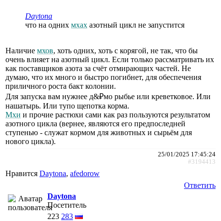
Daytona
что на одних
мхах
азотный цикл не запустится
Наличие
мхов
, хоть одних, хоть с корягой, не так, что бы
очень влияет на азотный цикл. Если только рассматривать их
как поставщиков азота за счёт отмирающих частей. Не
думаю, что их много и быстро погибнет, для обеспечения
приличного роста бакт колонии.
Для запуска вам нужнее д&₽мо рыбье или креветковое. Или
нашатырь. Или тупо щепотка корма.
Мхи
и прочие растюхи сами как раз пользуются результатом
азотного цикла (вернее, являются его предпоследней
ступенью - служат кормом для животных и сырьём для
нового цикла).
25/01/2025 17:45:24
#3194413
Нравится
Daytona
,
afedorow
Ответить
Daytona
Посетитель
223
283