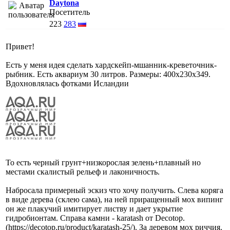
Daytona
Посетитель
223
283
Привет!
Есть у меня идея сделать хардскейп-мшанник-креветочник-
рыбник. Есть аквариум 30 литров. Размеры: 400х230х349.
Вдохновлялась фотками Исландии
То есть черный грунт+низкорослая зелень+плавный но
местами скалистый рельеф и лаконичность.
Набросала примерный эскиз что хочу получить. Слева коряга
в виде дерева (cклею сама), на ней приращенный мох випинг
он же плакучий имитирует листву и дает укрытие
гидробионтам. Справа камни - karatash от Decotop.
(https://decotop.ru/product/karatash-25/). За деревом мох риччия.