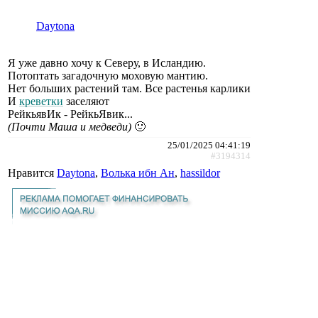
Daytona
Я уже давно хочу к Северу, в Исландию.
Потоптать загадочную моховую мантию.
Нет больших растений там. Все растенья карлики
И
креветки
заселяют
РейкьявИк - РейкьЯвик...
(Почти Маша и медведи)
🙂
25/01/2025 04:41:19
#3194314
Нравится
Daytona
,
Волька ибн Ан
,
hassildor