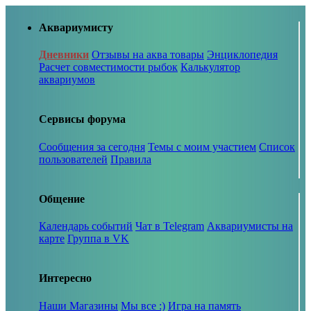
Аквариумисту
Дневники
Отзывы на аква товары
Энциклопедия
Расчет совместимости рыбок
Калькулятор
аквариумов
Сервисы форума
Сообщения за сегодня
Темы с моим участием
Список
пользователей
Правила
Общение
Календарь событий
Чат в Telegram
Аквариумисты на
карте
Группа в VK
Интересно
Наши Магазины
Мы все :)
Игра на память