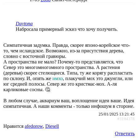
Daytona
Набросала примерный эскиз что хочу получить.
Симпатичная задумка. Правда, скорее японо-корейское что-
то, чем исландское. Возможно, из-за присутствия дерева,
словно с восточной гравюры.
А пространства не мало? Почему-то представляется, что
Север это многомногомного пространства. А растения
(деревья) скорее стелющиеся. Типа, ту же корягу распластать
по склону. И, опять же
имхо
, плакучий мох это джунгли, или
юг средней полосы. Север же это кристмас-мох. А-ля
карликовые сосны. 🤔
В любом случае, аквариум ваш, воплощение идеи ваше. Идея
симпатичная. А наши комменты - только инфошум в стороне.
25/01/2025 13:21:45
#3194378
Нравится
afedorow
,
Diesell
Ответить