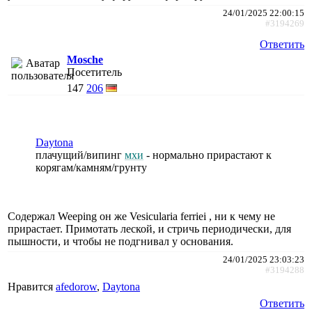
24/01/2025 22:00:15
#3194269
Ответить
Mosche
Посетитель
147
206
Daytona
плачущий/випинг
мхи
- нормально прирастают к
корягам/камням/грунту
Содержал Weeping он же Vesicularia ferriei , ни к чему не
прирастает. Примотать леской, и стричь периодически, для
пышности, и чтобы не подгнивал у основания.
24/01/2025 23:03:23
#3194288
Нравится
afedorow
,
Daytona
Ответить