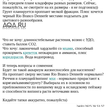
На переднем плане кладофоры разных размеров. Сейчас,
пожалуйста, не смотрите на их размеры - я не подгоняла))
Грунт планируется проппант мелкой фракции. Плюс хочется
черный Rio Branco Dennerle местами подсыпать для
цветового разнообразия.
Что не хочу: длинностебельные растения, возню с УДО,
ставить баллон СО2.
Что хочу: лаконичный хардскейп со
мхами
, способный
прокормить
креветок
неокаридин и амманок, плюс
коридорасов
. Вода водопровод.
И теперь вопросы и сомнения:
Будет ли такой аквариум жизнеспособен для населения?
На проппант сверху местами Rio Branco Dennerle нормально?
Риччия и плачущий/випинг
мхи
- нормально прирастают к
корягам/камням/грунту? Выбирала их в основном по
приближенности по внешнему виду к исландскому пейзажу
и способности випинга расти веточками вниз.
Кидайте тапки аккуратно, пожалуйста)
24/01/2025 20:53:57