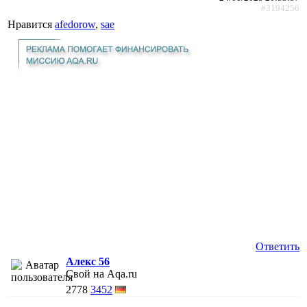
#3194256
Нравится
afedorow
,
sae
Ответить
Алекс 56
Свой на Aqa.ru
2778
3452