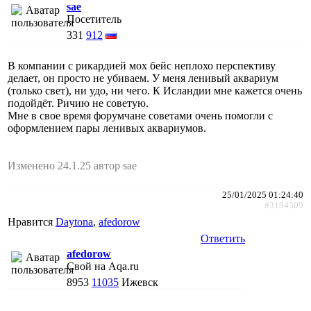
sae
Посетитель
331
912
В компании с рикардией мох бейс неплохо перспективу
делает, он просто не убиваем. У меня ленивый аквариум
(только свет), ни удо, ни чего. К Исландии мне кажется очень
подойдёт. Ричию не советую.
Мне в свое время форумчане советами очень помогли с
оформлением пары ленивых аквариумов.
Изменено 24.1.25 автор sae
25/01/2025 01:24:40
#3194309
Нравится
Daytona
,
afedorow
Ответить
afedorow
Свой на Aqa.ru
8953
11035
Ижевск