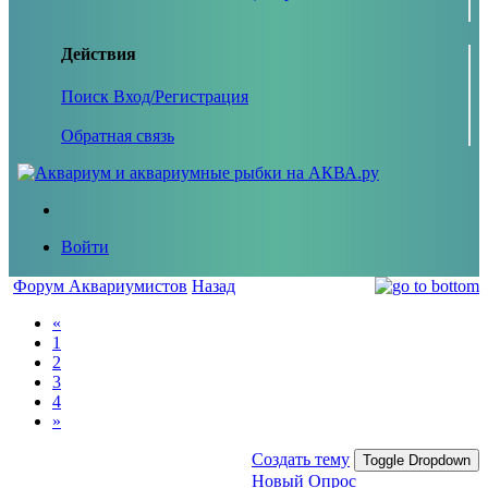
Действия
Поиск
Вход/Регистрация
Обратная связь
Войти
Форум Аквариумистов
Назад
«
1
2
3
4
»
Создать тему
Toggle Dropdown
Новый Опрос