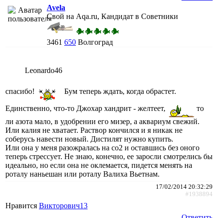
Avela
Свой на Aqa.ru, Кандидат в Советники
3461
650
Волгоград
Leonardo46
спасибо!
Бум теперь ждать, когда обрастет.
Единственно, что-то Джохар хандрит - желтеет,
то
ли азота мало, в удобрении его мизер, а аквариум свежий.
Или калия не хватает. Раствор кончился и я никак не
соберусь навести новый. Дистилят нужно купить.
Или она у меня разожралась на со2 и оставшись без оного
теперь стрессует. Не знаю, конечно, ее заросли смотрелись бы
идеально, но если она не оклемается, пидется менять на
роталу наньешан или роталу Валиха Вьетнам.
17/02/2014 20:32:29
#1938894
Нравится
Викторович13
Ответить