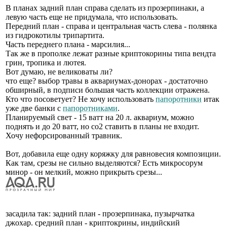
В планах задний план справа сделать из прозерпинаки, а
левую часть еще не придумала, что использовать.
Передний план - справа и центральная часть слева - полянка
из гидрокотилы трипартита.
Часть переднего плана - марсилия...
Так же в прополке лежат разные криптокорины типа вендта
грин, тропика и лютея.
Вот думаю, не великоваты ли?
что еще? выбор травы в аквариумах-донорах - достаточно
обширный, в подписи большая часть коллекции отражена.
Кто что посоветует? Не хочу использовать
папоротники
итак
уже две банки с
папоротниками
.
Планируемый свет - 15 ватт на 20 л. аквариум, можно
поднять и до 20 ватт, но со2 ставить в планы не входит.
Хочу нефорсированный травник.
Вот, добавила еще одну коряжку для равновесия композиции.
Как там, срезы не сильно выделяются? Есть микросорум
минор - он мелкий, можно прикрыть срезы...
засадила так: задний план - прозерпинака, пузырчатка
джохар. средний план - криптокрины, индийский