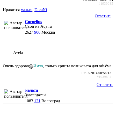
#1939685
Нравится
мальта
,
DoraNi
Ответить
Cornelius
Свой на Aqa.ru
2627
906
Москва
Avela
Очень здорово
Имхо
, только крипта великовата для объёма
19/02/2014 08:56:13
#1939694
Ответить
мальта
Завсегдатай
1083
121
Волгоград