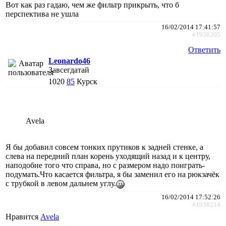
Вот как раз гадаю, чем же фильтр прикрыть, что б
перспектива не ушла
16/02/2014 17:41:57
#1938205
Ответить
Leonardo46
Завсегдатай
1020
85
Курск
Avela
Я бы добавил совсем тонких прутиков к задней стенке, а
слева на передний план корень уходящий назад и к центру,
наподобие того что справа, но с размером надо поиграть-
подумать.Что касается фильтра, я бы заменил его на рюкзачёк
с трубкой в левом дальнем углу.
16/02/2014 17:52:26
#1938214
Нравится
Avela