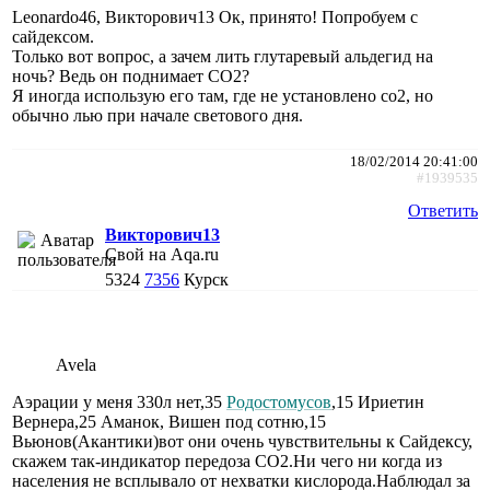
Leonardo46, Викторович13 Ок, принято! Попробуем с
сайдексом.
Только вот вопрос, а зачем лить глутаревый альдегид на
ночь? Ведь он поднимает СО2?
Я иногда использую его там, где не установлено со2, но
обычно лью при начале светового дня.
18/02/2014 20:41:00
#1939535
Ответить
Викторович13
Свой на Aqa.ru
5324
7356
Курск
Avela
Аэрации у меня 330л нет,35
Родостомусов
,15 Ириетин
Вернера,25 Аманок, Вишен под сотню,15
Вьюнов(Акантики)вот они очень чувствительны к Сайдексу,
скажем так-индикатор передоза СО2.Ни чего ни когда из
населения не всплывало от нехватки кислорода.Наблюдал за