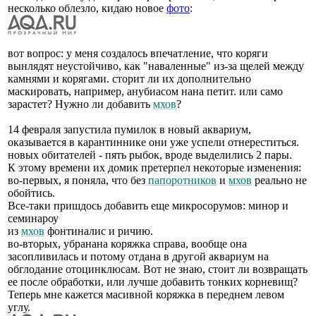
несколько облезло, кидаю новое
фото
:
вот вопрос: у меня создалось впечатление, что коряги
вынлядят неустойчиво, как "наваленные" из-за щелей между
камнями и корягами. сторит ли их дополнительно
маскировать, например, анубиасом нана петит. или само
зарастет? Нужно ли добавить
мхов
?
14 февраля запустила пумилок в новый аквариум,
оказывается в карантиннике они уже успели отнереститься.
новых обитателей - пять рыбок, вроде выделились 2 пары.
К этому времени их домик претерпел некоторые изменения:
во-первых, я поняла, что без
папоротников
и
мхов
реально не
обойтись.
Все-таки пришдось добавить еще микросорумов: минор и
семинароу
из
мхов
фонтиналис и ричию.
во-вторых, убранана коряжка справа, вообще она
засопливилась и потому отдана в другой аквариум на
обглодание отоцинклюсам. Вот не знаю, стоит ли возвращать
ее после обработки, или лучше добавить тонких корневищ?
Теперь мне кажется масивной коряжка в переднем левом
углу.