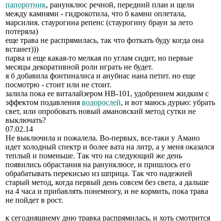
папоротник
, ранунклюс речной, передний план и щели
между камнями - гидрокотила, что б камни оплетала,
марсилия. стаурогина репенс (стаурогину браун за лето
потеряла)
еще трава не распрямилась, так что фоткать буду когда она
встанет)))
парва и еще какая-то мелкая по углам сидит, но первые
месяцы декоративной роли играть не будет.
я б добавила фонтиналиса и анубиас нана петит. но еще
посмотрю - стоит или не стоит.
залила пока ее виталайзером HB-101, удобрением жидким с
эффектом подавления
водорослей
, и вот маюсь дурью: убрать
свет, или опробовать новый амановский метод сутки не
выключать?
07.02.14
Не выключила и пожалела. Во-первых, все-таки у Амано
идет холодный спектр и более вата на литр, а у меня оказался
теплый и поменьше. Так что на следующий же день
появились обрастания на ранунклюсе, и пришлось его
обрабатывать перекисью из шприца. Так что надежней
старый метод, когда первый день совсем без света, а дальше
на 4 часа и прибавлять понемногу, и не кормить, пока трава
не пойдет в рост.
к сегодняшнему дню травка распрямилась, и хоть смотрится