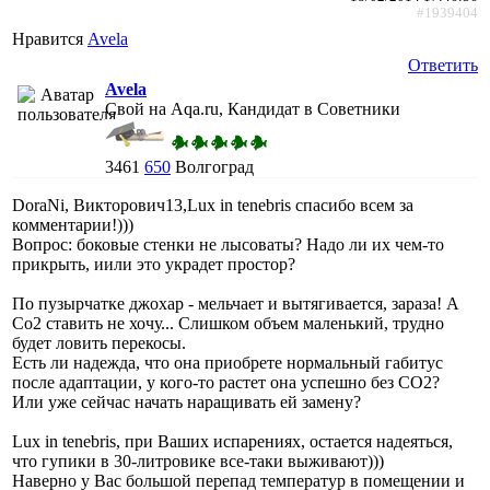
#1939404
Нравится
Avela
Ответить
Avela
Свой на Aqa.ru, Кандидат в Советники
3461
650
Волгоград
DoraNi, Викторович13,Lux in tenebris спасибо всем за
комментарии!)))
Вопрос: боковые стенки не лысоваты? Надо ли их чем-то
прикрыть, иили это украдет простор?
По пузырчатке джохар - мельчает и вытягивается, зараза! А
Со2 ставить не хочу... Слишком объем маленький, трудно
будет ловить перекосы.
Есть ли надежда, что она приобрете нормальный габитус
после адаптации, у кого-то растет она успешно без СО2?
Или уже сейчас начать наращивать ей замену?
Lux in tenebris, при Ваших испарениях, остается надеяться,
что гупики в 30-литровике все-таки выживают)))
Наверно у Вас большой перепад температур в помещении и