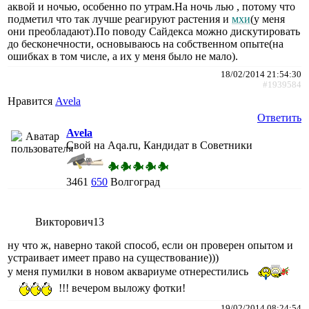
аквой и ночью, особенно по утрам.На ночь лью , потому что
подметил что так лучше реагируют растения и
мхи
(у меня
они преобладают).По поводу Сайдекса можно дискутировать
до бесконечности, основываюсь на собственном опыте(на
ошибках в том числе, а их у меня было не мало).
18/02/2014 21:54:30
#1939584
Нравится
Avela
Ответить
Avela
Свой на Aqa.ru, Кандидат в Советники
3461
650
Волгоград
Викторович13
ну что ж, наверно такой способ, если он проверен опытом и
устраивает имеет право на существование)))
у меня пумилки в новом аквариуме отнерестились
!!! вечером выложу фотки!
19/02/2014 08:24:54