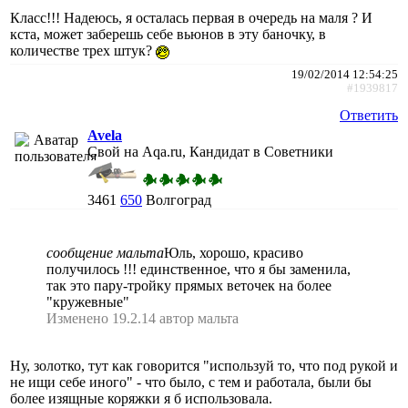
Класс!!! Надеюсь, я осталась первая в очередь на маля ? И
кста, может заберешь себе вьюнов в эту баночку, в
количестве трех штук?
19/02/2014 12:54:25
#1939817
Ответить
Avela
Свой на Aqa.ru, Кандидат в Советники
3461
650
Волгоград
сообщение мальта
Юль, хорошо, красиво
получилось !!! единственное, что я бы заменила,
так это пару-тройку прямых веточек на более
"кружевные"
Изменено 19.2.14 автор мальта
Ну, золотко, тут как говорится "используй то, что под рукой и
не ищи себе иного" - что было, с тем и работала, были бы
более изящные коряжки я б использовала.