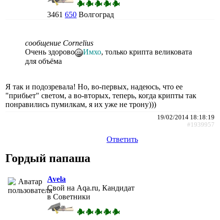
3461
650
Волгоград
сообщение Cornelius
Очень здорово
Имхо
, только крипта великовата
для объёма
Я так и подозревала! Но, во-первых, надеюсь, что ее
"прибьет" светом, а во-вторых, теперь, когда крипты так
понравились пумилкам, я их уже не трону)))
19/02/2014 18:18:19
#1939957
Ответить
Гордый папаша
Avela
Свой на Aqa.ru, Кандидат
в Советники