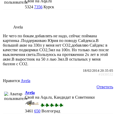
Свой на Aqa.ru
5324
7356
Курск
Avela
Не чего по бокам добавлять не надо, сейчас поймана
картинка .Поддерживаю Юрия по поводу Сайдекса.В
большой акве на 330л у меня нет СО2,добавляю Сайдекс в
качестве подкормки СО2,5мл на 100л. Но только лью после
выключения света.Пользуюсь на протяжении 2х лет в этой
акве.В выростник на 50 л лью 3мл.В остальных у меня
баллон с СО2.
18/02/2014 20:35:05
#1939532
Нравится
Avela
Ответить
Avela
Свой на Aqa.ru, Кандидат в Советники
3461
650
Волгоград