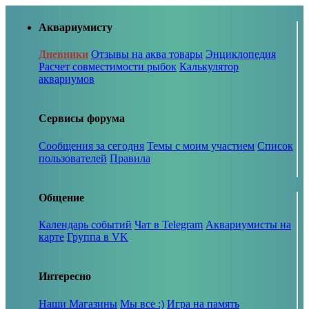
Аквариумисту
Дневники
Отзывы на аква товары
Энциклопедия
Расчет совместимости рыбок
Калькулятор
аквариумов
Сервисы форума
Сообщения за сегодня
Темы с моим участием
Список
пользователей
Правила
Общение
Календарь событий
Чат в Telegram
Аквариумисты на
карте
Группа в VK
Интересно
Наши Магазины
Мы все :)
Игра на память