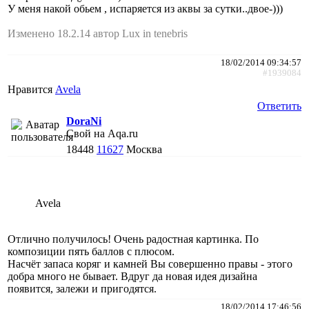
У меня накой обьем , испаряется из аквы за сутки..двое-)))
Изменено 18.2.14 автор Lux in tenebris
18/02/2014 09:34:57
#1939084
Нравится
Avela
Ответить
DoraNi
Свой на Aqa.ru
18448
11627
Москва
Avela
Отлично получилось! Очень радостная картинка. По
композиции пять баллов с плюсом.
Насчёт запаса коряг и камней Вы совершенно правы - этого
добра много не бывает. Вдруг да новая идея дизайна
появится, залежи и пригодятся.
18/02/2014 17:46:56