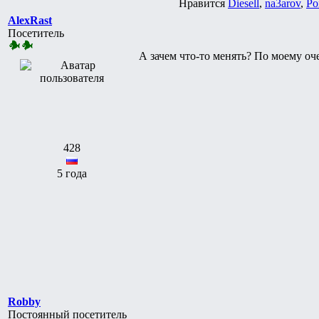
Нравится
Diesell
,
na3arov
,
Ро
AlexRast
Посетитель
А зачем что-то менять? По моему о
428
5 года
Robby
Постоянный посетитель