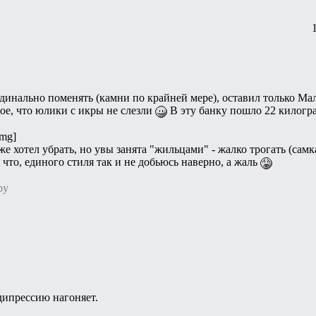
динально поменять (камни по крайней мере), оставил только Мал
ное, что юлики с икры не слезли
В эту банку пошло 22 килогр
img]
 хотел убрать, но увы занята "жильцами" - жалко трогать (самк
 что, единого стиля так и не добьюсь наверно, а жаль
by
дипрессию нагоняет.