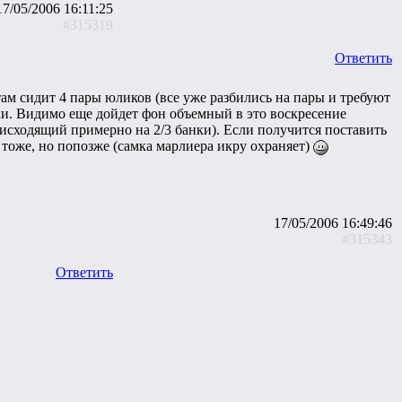
17/05/2006 16:11:25
#315319
Ответить
 там сидит 4 пары юликов (все уже разбились на пары и требуют
ки. Видимо еще дойдет фон объемный в это воскресение
нисходящий примерно на 2/3 банки). Если получится поставить
о тоже, но попозже (самка марлиера икру охраняет)
17/05/2006 16:49:46
#315343
Ответить