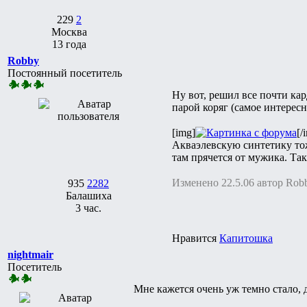
229
2
Москва
13 года
Robby
Постоянный посетитель
Ну вот, решил все почти кар
парой коряг (самое интерес
[img]
[/
Акваэлевскую синтетику тоже
там прячется от мужика. Так
Изменено 22.5.06 автор Rob
935
2282
Балашиха
3 час.
Нравится
Капитошка
nightmair
Посетитель
Мне кажется очень уж темно стало, 