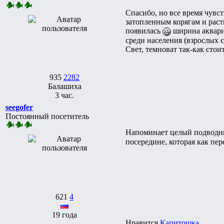
Спасибо, но все время чувс
затопленным корягам и раст
появилась
ширина аквариу
среди населения (взрослых с
Свет, темноват так-как стои
935
2282
Балашиха
3 час.
seegofer
Постоянный посетитель
Напоминает целый подводны
посередине, которая как пер
621
4
19 года
Нравится
Капитошка