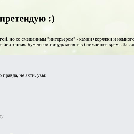
 претендую :)
нгой, но со смешанным "интерьером" - камни+коряжки и немного 
не биотопная. Бум чегой-нибудь менять в ближайшее время. За с
о правда, не ахти, увы:
by