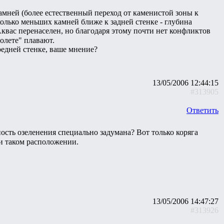
камней (более естественный переход от каменистой зоны к
олько меньших камней ближе к задней стенке - глубина
Аквас перенаселен, но благодаря этому почти нет конфликтов
полете" плавают.
редней стенке, ваше мнение?
13/05/2006 12:44:15
#313905
Ответить
ость озеленения специально задумана? Вот только коряга
ри таком расположении.
13/05/2006 14:47:27
#313926