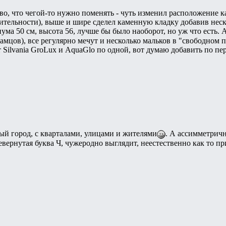
тво, что чегой-то нужно поменять - чуть изменил расположение 
ительности), выше и шире сделел каменную кладку добавив неск
ма 50 см, высота 56, лучше бы было наоборот, но уж что есть. 
амцов), все регулярно мечут и несколько мальков в "свободном 
т Silvania GroLux и AquaGlo по одной, вот думаю добавить по пе
й город, с кварталами, улицами и жителями
. А ассимметричн
евернутая буква Ч, чужеродно выглядит, неестественно как то п