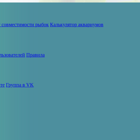
т совместимости рыбок
Калькулятор аквариумов
льзователей
Правила
те
Группа в VK