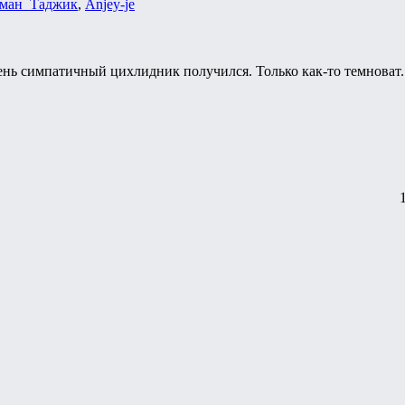
ман_Таджик
,
Anjey-je
чень симпатичный цихлидник получился. Только как-то темноват.