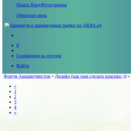
Поиск
Вход/Регистрация
Обратная связь
0
Сообщения за сегодня
Войти
Форум Аквариумистов
»
Дизайн (как нам сделать красиво ;))
«
1
2
3
4
»