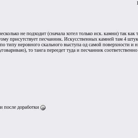
есколько не подходит (сначала хотел только иск. камни) так как
тому присутствует песчанник. Искусственных камней там 4 шту
 по типу неровного скального выступа од самой поверхности и 
уговариваю), то танга переедет туда и песчанник соответственн
ки после доработки