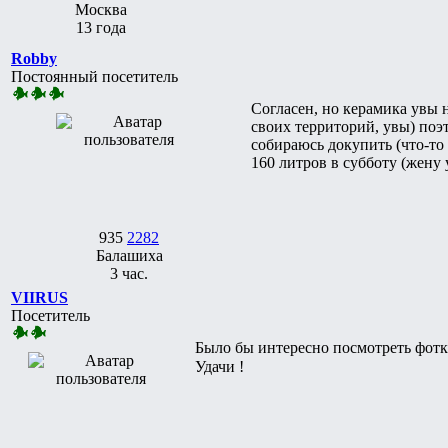
Москва
13 года
Robby
Постоянный посетитель
Согласен, но керамика увы н
своих территорий, увы) поэ
собираюсь докупить (что-то
160 литров в субботу (жену 
935
2282
Балашиха
3 час.
VIIRUS
Посетитель
Было бы интересно посмотреть фот
Удачи !