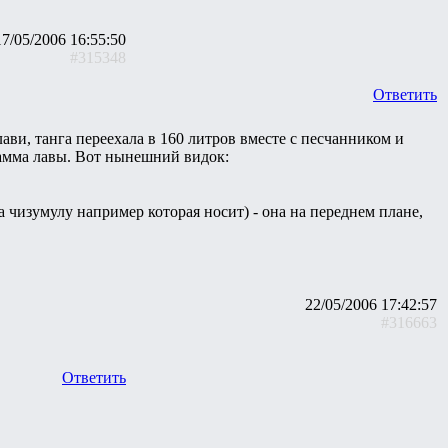
17/05/2006 16:55:50
#315348
Ответить
ави, танга переехала в 160 литров вместе с песчанником и
амма лавы. Вот нынешний видок:
а чизумулу например которая носит) - она на переднем плане,
22/05/2006 17:42:57
#316663
Ответить