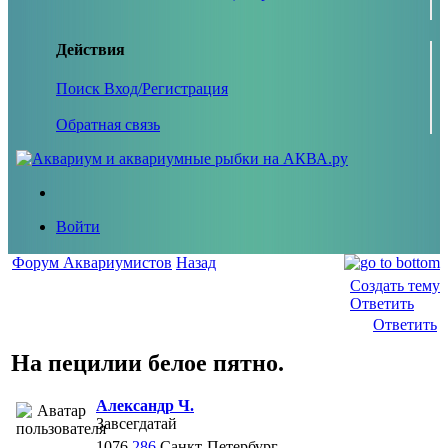
Действия
Поиск
Вход/Регистрация
Обратная связь
Войти
Форум Аквариумистов
Назад
Создать тему
Ответить
Ответить
На пецилии белое пятно.
Александр Ч.
Завсегдатай
1076
286
Санкт-Петербург