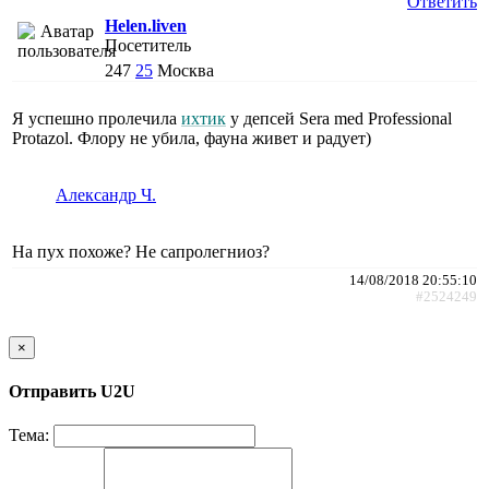
Ответить
Helen.liven
Посетитель
247
25
Москва
Я успешно пролечила
ихтик
у депсей Sera med Professional
Protazol. Флору не убила, фауна живет и радует)
Александр Ч.
На пух похоже? Не сапролегниоз?
14/08/2018 20:55:10
#2524249
×
Отправить U2U
Тема: