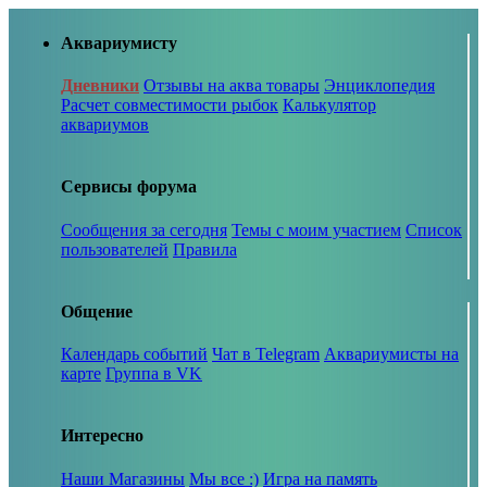
Аквариумисту
Дневники
Отзывы на аква товары
Энциклопедия
Расчет совместимости рыбок
Калькулятор
аквариумов
Сервисы форума
Сообщения за сегодня
Темы с моим участием
Список
пользователей
Правила
Общение
Календарь событий
Чат в Telegram
Аквариумисты на
карте
Группа в VK
Интересно
Наши Магазины
Мы все :)
Игра на память