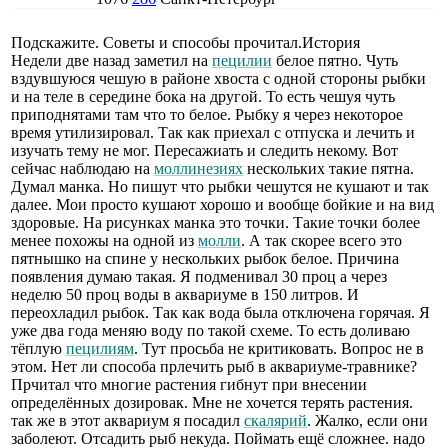
Подскажите. Советы и способы прочитал.История
Недели две назад заметил на
пецилии
белое пятно. Чуть
вздувшуюся чешую в районе хвоста с одной стороны рыбки
и на теле в середине бока на другой. То есть чешуя чуть
приподнятами там что то белое. Рыбку я через некоторое
время утилизировал. Так как приехал с отпуска и лечить и
изучать тему не мог. Пересажиать и следить некому. Вот
сейчас наблюдаю на
моллинезиях
нескольких такие пятна.
Думал манка. Но пишут что рыбки чешутся не кушают и так
далее. Мои просто кушают хорошо и вообще бойкие и на вид
здоровые. На рисунках манка это точки. Такие точки более
менее похожы на одной из
молли
. А так скорее всего это
пятнышко на спине у нескольких рыбок белое. Причина
появления думаю такая. Я подменивал 30 проц а через
неделю 50 проц воды в аквариуме в 150 литров. И
переохладил рыбок. Так как вода была отключена горячая. Я
уже два года меняю воду по такой схеме. То есть доливаю
тёплую
пецилиям
. Тут просьба не критиковать. Вопрос не в
этом. Нет ли способа прлечить рыб в аквариуме-травнике?
Прчитал что многие растения гибнут при внесении
определённых дозировак. Мне не хочется терять растения.
так же в этот аквариум я посадил
скалярий
. Жалко, если они
заболеют. Отсадить рыб некуда. Поймать ещё сложнее. надо