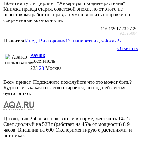
Вбейте а гугле Цирлинг "Аквариум и водные растения".
Книжка правда старая, советской эпохи, но от этого не
переставшая работать, правда нужно вносить поправки на
современные возможности.
11/01/2017 23:27:26
#2325004
Нравится
Инед
,
Викторович13
,
папоротник
,
soloxa222
Ответить
Pavluk
Посетитель
223
28
Москва
Всем привет. Подскажите пожалуйста что это может быть?
Будто слизь какая то, легко стирается, но под ней листья
будто гниют.
Цихлидник 250 л все показатели в норме, жесткость 14-15.
Свет диодный на 52Вт (работает на 45% от мощности) 8-9
часов. Внешник на 600. Экспериментирую с растениями, и
чот никак..