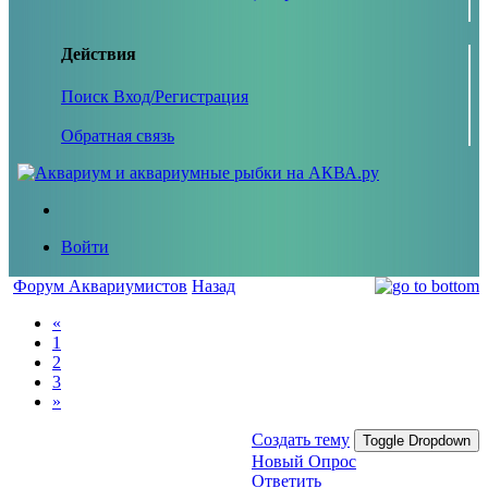
Действия
Поиск
Вход/Регистрация
Обратная связь
Войти
Форум Аквариумистов
Назад
«
1
2
3
»
Создать тему
Toggle Dropdown
Новый Опрос
Ответить