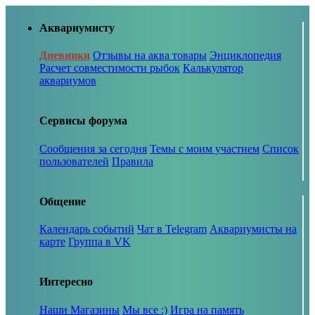
Аквариумисту
Дневники
Отзывы на аква товары
Энциклопедия
Расчет совместимости рыбок
Калькулятор
аквариумов
Сервисы форума
Сообщения за сегодня
Темы с моим участием
Список
пользователей
Правила
Общение
Календарь событий
Чат в Telegram
Аквариумисты на
карте
Группа в VK
Интересно
Наши Магазины
Мы все :)
Игра на память