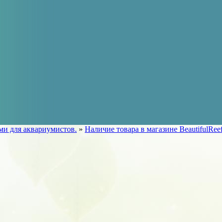
ами для аквариумистов.
»
Наличие товара в магазине BeautifulRee