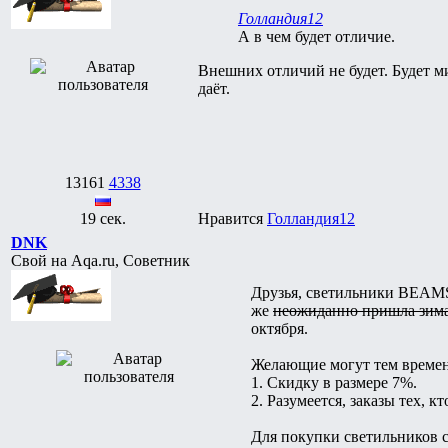
Голландия12
А в чем будет отличие.
Внешних отличий не будет. Будет м
даёт.
13161
4338
19 сек.
Нравится
Голландия12
DNK
Свой на Aqa.ru, Советник
Друзья, светильники BEAMS
же
неожиданно пришла зим
октября.
Желающие могут тем времене
1. Скидку в размере 7%.
2. Разумеется, заказы тех, 
Для покупки светильников с