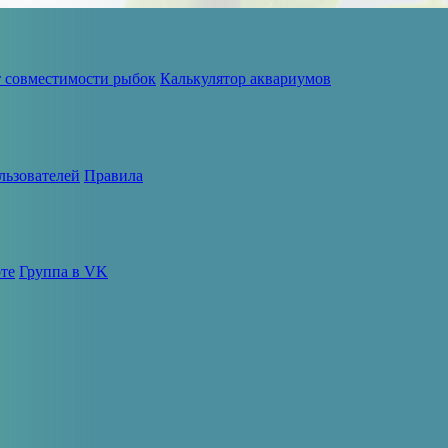
т совместимости рыбок
Калькулятор аквариумов
льзователей
Правила
те
Группа в VK