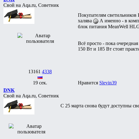
Свой на Aqa.ru, Советник
Покупателям светильников B
халява
А именно - в комп
блок питания MeanWell HLG
Всё просто - пока очередна
150 Вт и 185 Вт стоят прак
13161
4338
19 сек.
Нравится
Slevin39
DNK
Свой на Aqa.ru, Советник
С 25 марта снова будут доступны с