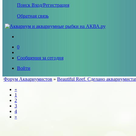
Поиск
Вход/Регистрация
Обратная связь
0
Сообщения за сегодня
Войти
Форум Аквариумистов
»
Beautiful Reef. Сделано аквариумист
«
1
2
3
4
»