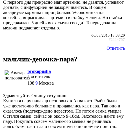
С первого дня прекрасно едят артемию, не давятся, успевают
догнать, с инфузорией не заморачивайтесь. В общем
аквариуме кормила шприц большой+соломинка для
коктейля, впрыскивала артемию в стайку мелочи. Но стайка
продержалась 5 дней - всех съели соседи! Теперь дюжина
мелочи подрастает отдельно.
06/08/2015 18:03:20
#2114757
Ответить
мальчик-девочка-пара?
prokopusha
Посетитель
108
9
Москва
Здравствуйте. Опишу ситуацию:
Купила я пару нанакар неоновых в Аквалого. Рыбы были
уже достаточно большие и продавались как пара. Так оно и
оказалось (подтверждено нерестом). Но потом самка умерла.
Остался самец, сейчас он около 9-10см. Захотелось найти ему
пару. Покупать совсем маленького малька не решилась -
долго будут расти да и совсем ничего по полу не понятно.