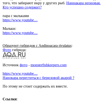
того, что забирают икру у других рыб.
Наннакара неоновая.
Кто успешно содержит?
пара с мальками
https://www.youtube....
Мальки:
https://www.youtube....
Образуют гибридов с Andinoacara rivulatus
:
Фото
гибрида:
Источник
фото
-
monsterfishkeepers.com
https://www.youtube....
Нанокара нереститься с берюзовой акарой ?
По этому не стоит содержать их вместе.
Ссылки
: