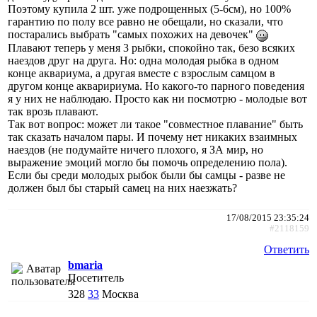
Поэтому купила 2 шт. уже подрощенных (5-6см), но 100%
гарантию по полу все равно не обещали, но сказали, что
постарались выбрать "самых похожих на девочек"
Плавают теперь у меня 3 рыбки, спокойно так, безо всяких
наездов друг на друга. Но: одна молодая рыбка в одном
конце аквариума, а другая вместе с взрослым самцом в
другом конце акваририума. Но какого-то парного поведения
я у них не наблюдаю. Просто как ни посмотрю - молодые вот
так врозь плавают.
Так вот вопрос: может ли такое "совместное плавание" быть
так сказать началом пары. И почему нет никаких взаимных
наездов (не подумайте ничего плохого, я ЗА мир, но
выражение эмоций могло бы помочь определению пола).
Если бы среди молодых рыбок были бы самцы - разве не
должен был бы старый самец на них наезжать?
17/08/2015 23:35:24
#2118159
Ответить
bmaria
Посетитель
328
33
Москва