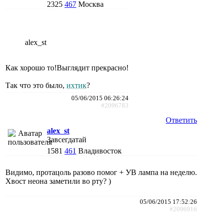
2325
467
Москва
alex_st
Как хорошо то!Выглядит прекрасно!
Так что это было,
ихтик
?
05/06/2015 06:26:24
#2096783
Ответить
alex_st
Завсегдатай
1581
461
Владивосток
Видимо, протацоль разово помог + УВ лампа на неделю.
Хвост неона заметили во рту? )
05/06/2015 17:52:26
#2096916