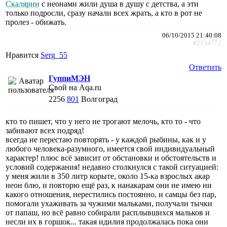
Скалярии
с неонами жили душа в душу с детства, а эти
только подросли, сразу начали всех жрать, а кто в рот не
пролез - обижать.
06/10/2015 21:40:08
#2134772
Нравится
Serg_55
Ответить
ГуппиМЭН
Свой на Aqa.ru
2256
801
Волгоград
кто то пишет, что у него не трогают мелочь, кто то - что
забивают всех подряд!
всегда не перестаю повторять - у каждой рыбины, как и у
любого человека-разумного, имеется свой индивидуальный
характер! плюс всё зависит от обстановки и обстоятельств и
условий содержания! недавно столкнулся с такой ситуацией:
у меня жили в 350 литр корыте, около 15-ка взрослых акар
неон блю, и повторю ещё раз, к нанакарам они не имею ни
какого отношения, нерестились постоянно, и самцы без пар,
помогали ухаживать за чужими мальками, получали тычки
от папаш, но всё равно собирали расплывшихся мальков и
несли их в горшок... такая идилия продолжалась пока они