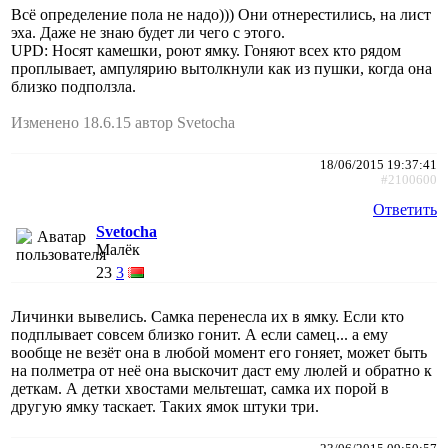
Всё определение пола не надо))) Они отнерестились, на лист
эха. Даже не знаю будет ли чего с этого.
UPD: Носят камешки, роют ямку. Гоняют всех кто рядом
проплывает, ампулярию вытолкнули как из пушки, когда она
близко подползла.
Изменено 18.6.15 автор Svetocha
18/06/2015 19:37:41
#2100600
Ответить
Svetocha
Малёк
23
3
Личинки вывелись. Самка перенесла их в ямку. Если кто
подплывает совсем близко гонит. А если самец... а ему
вообще не везёт она в любой момент его гоняет, может быть
на полметра от неё она выскочит даст ему люлей и обратно к
деткам. А детки хвостами мельтешат, самка их порой в
другую ямку таскает. Таких ямок штуки три.