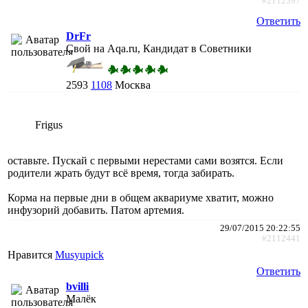
#2112397
Ответить
DrFr
Свой на Aqa.ru, Кандидат в Советники
2593
1108
Москва
Frigus
оставьте. Пускай с первыми нерестами сами возятся. Если
родители жрать будут всё время, тогда забирать.
Корма на первые дни в общем аквариуме хватит, можно
инфузорий добавить. Патом артемия.
29/07/2015 20:22:55
#2112441
Нравится
Musyupick
Ответить
bvilli
Малёк