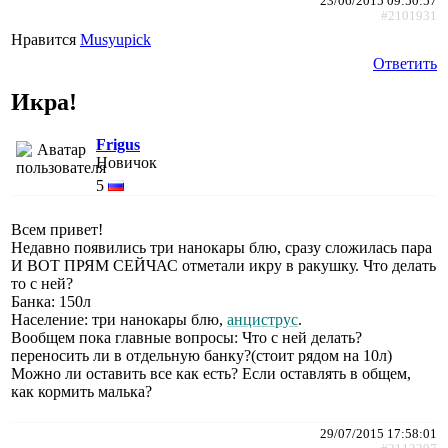
23/06/2015 09:50:57
#2101931
Нравится
Musyupick
Ответить
Икра!
Frigus
Новичок
5
Всем привет!
Недавно появились три нанокары блю, сразу сложилась пара
И ВОТ ПРЯМ СЕЙЧАС отметали икру в ракушку. Что делать
то с ней?
Банка: 150л
Население: три нанокары блю,
анциструс
.
Вообщем пока главные вопросы: Что с ней делать?
переносить ли в отдельную банку?(стоит рядом на 10л)
Можно ли оставить все как есть? Если оставлять в общем,
как кормить малька?
29/07/2015 17:58:01