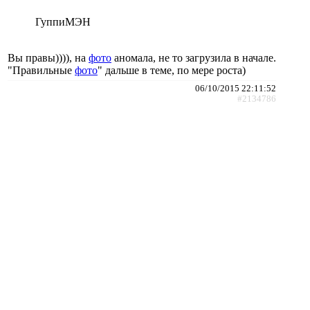
ГуппиМЭН
Вы правы)))), на
фото
аномала, не то загрузила в начале.
"Правильные
фото
" дальше в теме, по мере роста)
06/10/2015 22:11:52
#2134786