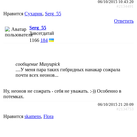
06/10/2015 10:43:20
#2134491
Нравится
Сухарик
,
Serg_55
Ответить
Serg_55
Завсегдатай
1166
184
сообщение Musyupick
....У меня пара таких гибридных нанакар сожрала
почти всех неонов...
Ну, неонов не сожрать - себя не уважать. :-)) Особенно в
потемках.
06/10/2015 21:20:09
#2134753
Нравится
skamens
,
Flora