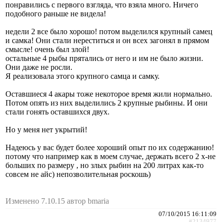
понравились с первого взгляда, что взяла много. Ничего
подобного раньше не видела!
недели 2 все было хорошо! потом выделился крупный самец
и самка! Они стали нереститься и он всех загонял в прямом
смысле! очень был злой!
остальные 4 рыбы прятались от него и им не было жизни.
Они даже не росли.
Я реализовала этого крупного самца и самку.
Оставшиеся 4 акары тоже некоторое время жили нормально.
Потом опять из них выделились 2 крупные рыбины. И они
стали гонять оставшихся двух.
Но у меня нет укрытий!
Надеюсь у вас будет более хороший опыт по их содержанию!
потому что например как в моем случае, держать всего 2 х-не
больших по размеру , но злых рыбин на 200 литрах как-то
совсем не айс) непозволительная роскошь)
Изменено 7.10.15 автор bmaria
07/10/2015 16:11:09
#2134977