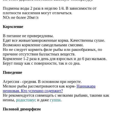
Подмены воды 2 раза в неделю 1/4. В зависимости от
плотности населения могут отличаться.
NO
не более 20мг/л
3
Кормление
В питание не привередливы.
Едят все живые/замороженные корма. Качественны сухие.
Возможно кормление самодельными смесями.
Но не следует кормить филе рыбы или ракообразных, по
причине отсутствия балластных веществ.
Кормление 1-2 раза в день для взрослых и до 6 раз мальков.
Берут пищу как с поверхности, так и со дна.
Поведение
Агрессия - средняя. В основном при нересте.
Мелкие рыбы рассматриваются как корм-
Наннакара
неоновая. Кто успешно содержит?
Не рекомендуется совмещать с мелкими рыбами, такими как
неоны,
родостомус
и даже
гуппи
.
Половой диморфизм