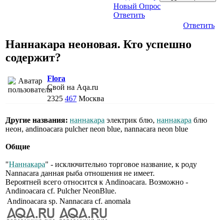
Новый Опрос
Ответить
Ответить
Наннакара неоновая. Кто успешно
содержит?
Flora
Свой на Aqa.ru
2325
467
Москва
Другие названия:
наннакара
электрик блю,
наннакара
блю
неон, andinoacara pulcher neon blue, nannacara neon blue
Общие
"
Наннакара
" - исключительно торговое название, к роду
Nannacara данная рыба отношения не имеет.
Вероятней всего относится к Andinoacara. Возможно -
Andinoacara cf. Pulcher NeonBlue.
Andinoacara sp.
Nannacara cf. anomala