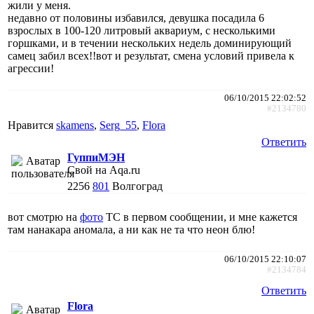
жили у меня.
недавно от половины избавился, девушка посадила 6
взрослых в 100-120 литровый аквариум, с несколькими
горшками, и в течении нескольких недель доминирующий
самец забил всех!!вот и результат, смена условий привела к
агрессии!
06/10/2015 22:02:52
#2134780
Нравится
skamens
,
Serg_55
,
Flora
Ответить
ГуппиМЭН
Свой на Aqa.ru
2256
801
Волгоград
вот смотрю на
фото
ТС в первом сообщении, и мне кажется
там нанакара аномала, а ни как не та что неон блю!
06/10/2015 22:10:07
#2134784
Ответить
Flora