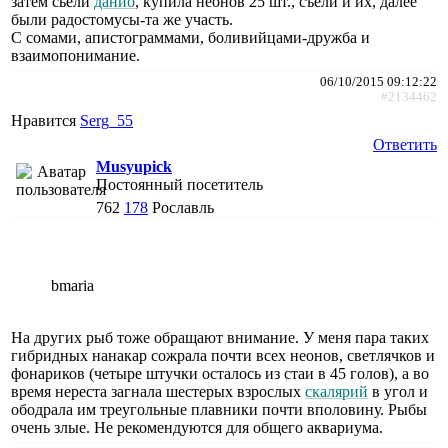
затем сьели
данио
, купила неонов 25 шт., съели и их, далее
были радостомусы-та же участь.
С сомами, апистограммами, боливийцами-дружба и
взаимопонимание.
06/10/2015 09:12:22
#2134462
Нравится
Serg_55
Ответить
Musyupick
Постоянный посетитель
762
178
Рославль
bmaria
На других рыб тоже обращают внимание. У меня пара таких
гибридных нанакар сожрала почти всех неонов, светлячков и
фонариков (четыре штучки осталось из стаи в 45 голов), а во
время нереста загнала шестерых взрослых
скалярий
в угол и
ободрала им треугольные плавники почти вполовину. Рыбы
очень злые. Не рекомендуются для общего аквариума.