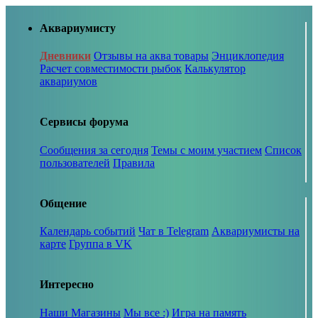
Аквариумисту
Дневники
Отзывы на аква товары
Энциклопедия
Расчет совместимости рыбок
Калькулятор
аквариумов
Сервисы форума
Сообщения за сегодня
Темы с моим участием
Список
пользователей
Правила
Общение
Календарь событий
Чат в Telegram
Аквариумисты на
карте
Группа в VK
Интересно
Наши Магазины
Мы все :)
Игра на память