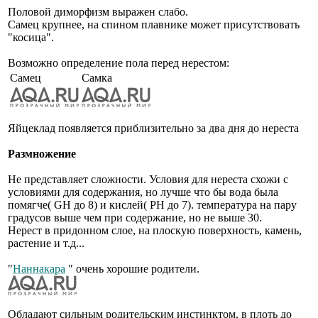
Половой диморфизм выражен слабо.
Самец крупнее, на спином плавнике может присутствовать
"косица".
Возможно определение пола перед нерестом:
Самец
Самка
Яйцеклад появляется приблизительно за два дня до нереста
Размножение
Не представляет сложности. Условия для нереста схожи с
условиями для содержания, но лучше что бы вода была
помягче( GH до 8) и кислей( PH до 7). температура на пару
градусов выше чем при содержание, но не выше 30.
Нерест в придонном слое, на плоскую поверхность, камень,
растение и т.д...
"
Наннакара
" очень хорошие родители.
Обладают сильным родительским инстинктом, в плоть до