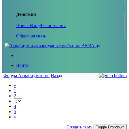
Действия
Поиск
Вход/Регистрация
Обратная связь
Войти
Форум Аквариумистов
Назад
«
1
2
4
5
»
Создать тему
Toggle Dropdown