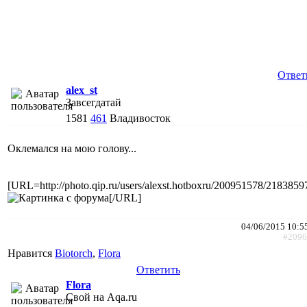
Ответ
alex_st
Завсегдатай
1581
461
Владивосток
Оклемался на мою голову...
[URL=http://photo.qip.ru/users/alexst.hotboxru/200951578/2183859
[/URL]
04/06/2015 10:5
#2096
Нравится
Biotorch
,
Flora
Ответить
Flora
Свой на Aqa.ru