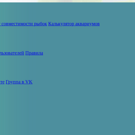
т совместимости рыбок
Калькулятор аквариумов
льзователей
Правила
те
Группа в VK