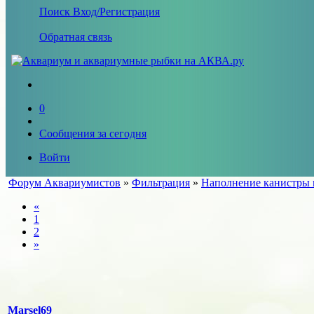
Поиск
Вход/Регистрация
Обратная связь
0
Сообщения за сегодня
Войти
Форум Аквариумистов
»
Фильтрация
»
Наполнение канистры 
«
1
2
»
Marsel69