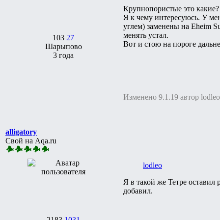
Крупнопористые это какие?
Я к чему интересуюсь. У ме
углем) заменены на Eheim Sub
менять устал.
103
27
Вот и стою на пороге даль
Шарыпово
3 года
Изменено 9.1.19 автор lodleo
alligatory
Свой на Aqa.ru
lodleo
Я в такой же Тетре оставил
добавил.
2183
1031