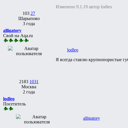
Изменено 9.1.19 автор lodleo
103
27
Шарыпово
3 года
alligatory
Свой на Aqa.ru
lodleo
Я всегда ставлю крупнопористые губ
2183
1031
Москва
2 года
lodleo
Посетитель
alligatory