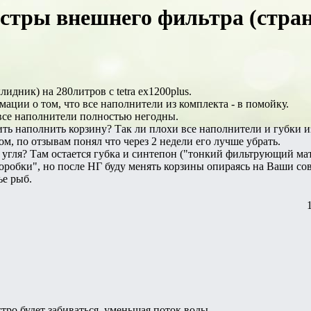
стры внешнего фильтра (стра
идник) на 280литров с tetra ex1200plus.
ации о том, что все наполнители из комплекта - в помойку.
 все наполнители полностью негодны.
ть наполнить корзину? Так ли плохи все наполнители и губки и
м, по отзывам понял что через 2 недели его лучше убрать.
 угля? Там остается губка и синтепон ("тонкий фильтрующий ма
оробки", но после НГ буду менять корзины опираясь на Ваши со
ье рыб.
ро будет забиваться, уменьшая поток воды.