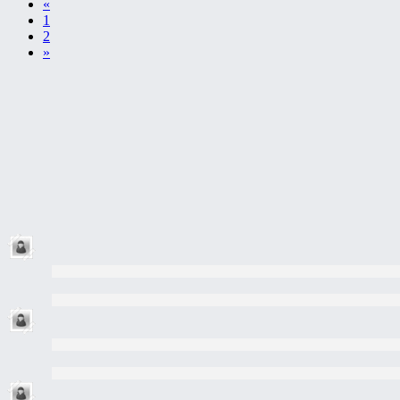
«
1
2
»