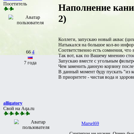
Посетитель
Наполнение кани
2)
Коллеги, запускаю новый аквас (цихл
Натыкался на большое кол-во информ
Соответственно есть сомнения, что
66
4
Так вот, как по Вашему мнению стои
Запускаю вместе с угольным фильтро
7 года
Чем заменить данную корзину после
В данный момент буду пускать "из к
В приоритете - чистая вода и здоров
alligatory
Свой на Aqa.ru
Marsel69
Синтепон не нужен. Очень быст