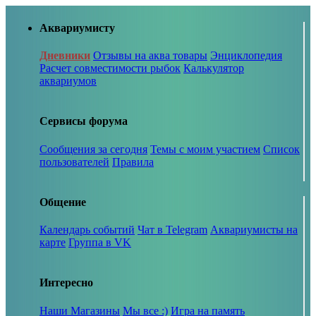
Аквариумисту
Дневники
Отзывы на аква товары
Энциклопедия
Расчет совместимости рыбок
Калькулятор
аквариумов
Сервисы форума
Сообщения за сегодня
Темы с моим участием
Список
пользователей
Правила
Общение
Календарь событий
Чат в Telegram
Аквариумисты на
карте
Группа в VK
Интересно
Наши Магазины
Мы все :)
Игра на память