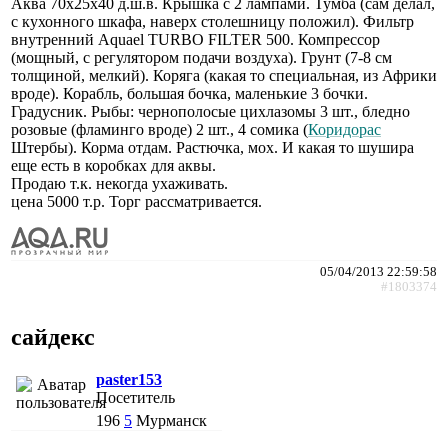
Аква 70x25x40 д.ш.в. Крышка с 2 лампами. Тумба (сам делал,
с кухонного шкафа, наверх столешницу положил). Фильтр
внутренний Aquael TURBO FILTER 500. Компрессор
(мощный, с регулятором подачи воздуха). Грунт (7-8 см
толщиной, мелкий). Коряга (какая то специальная, из Африки
вроде). Корабль, большая бочка, маленькие 3 бочки.
Градусник. Рыбы: чернополосые цихлазомы 3 шт., бледно
розовые (фламинго вроде) 2 шт., 4 сомика (
Коридорас
Штербы). Корма отдам. Растючка, мох. И какая то шушира
еще есть в коробках для аквы.
Продаю т.к. некогда ухаживать.
цена 5000 т.р. Торг рассматривается.
05/04/2013 22:59:58
#1803374
сайдекс
paster153
Посетитель
196
5
Мурманск