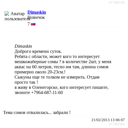
#1780536
Dimaskin
Новичок
7
Dimaskin
Доброго времени суток.
Ребята с области, может кого то интересует
мешкожаберные сомы ? в количестве 2шт, у меня
аквас на 60 литров, тесно им там, длинна сомов
примерно около 20-23см.!
Сыкуны еще те толком не измерить. Отдам
просто так !
я живу в Оленегорске, кого интересует пишите,
звоните +7964-687-11-60
Тема сомов отвалилась... забрали !
21/02/2013 13:06:07
#1780585