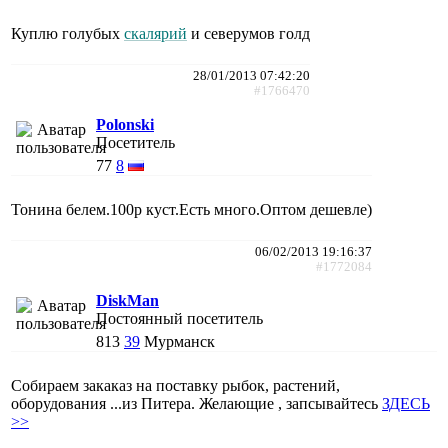
Куплю голубых
скалярий
и северумов голд
28/01/2013 07:42:20
#1766470
Polonski
Посетитель
77
8
Тонина белем.100р куст.Есть много.Оптом дешевле)
06/02/2013 19:16:37
#1772084
DiskMan
Постоянный посетитель
813
39
Мурманск
Собираем закаказ на поставку рыбок, растений,
оборудования ...из Питера. Желающие , запсывайтесь
ЗДЕСЬ
>>