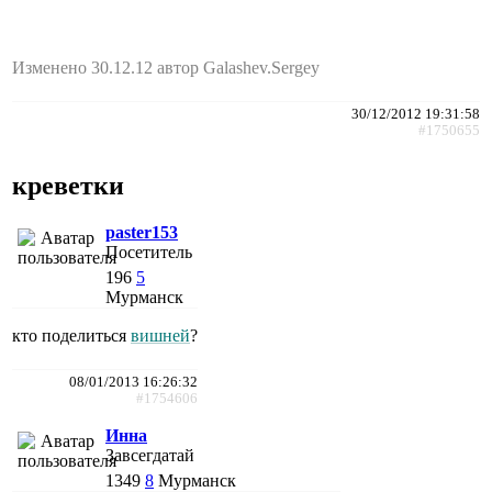
Изменено 30.12.12 автор Galashev.Sergey
30/12/2012 19:31:58
#1750655
креветки
paster153
Посетитель
196
5
Мурманск
кто поделиться
вишней
?
08/01/2013 16:26:32
#1754606
Инна
Завсегдатай
1349
8
Мурманск