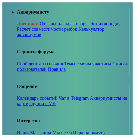
Аквариумисту
Дневники
Отзывы на аква товары
Энциклопедия
Расчет совместимости рыбок
Калькулятор
аквариумов
Сервисы форума
Сообщения за сегодня
Темы с моим участием
Список
пользователей
Правила
Общение
Календарь событий
Чат в Telegram
Аквариумисты на
карте
Группа в VK
Интересно
Наши Магазины
Мы все :)
Игра на память