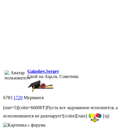
Galashev.Sergey
Свой на Aqa.ru, Советник
6783
1729
Мурманск
[size=5][color=6600FF]Пусть все задуманное исполнится, а
исполнившееся не разочарует![/color][/size]
[/q]