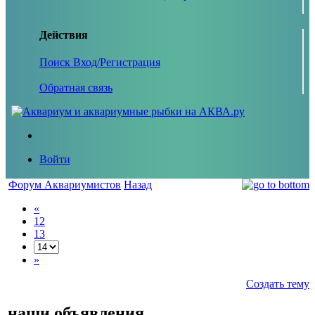
Действия
Поиск
Вход/Регистрация
Обратная связь
Войти
Форум Аквариумистов
Назад
«
12
13
»
Создать тему
наши объявления