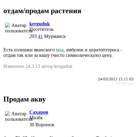
отдам/продам растения
kerguduk
Посетитель
293
41
Мурманск
Есть излишки яванского
мха
, амбулии и цератоптериса -
отдам так или за вашу (чисто символическую) цену.
Изменено 24.3.13 автор kerguduk
24/03/2013 15:11:03
#1797141
Продам акву
Сахаров
Малёк
30
Воронеж