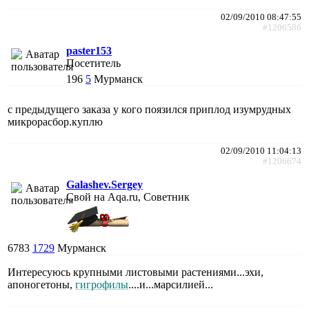
02/09/2010 08:47:55
#1206586
paster153
Посетитель
196
5
Мурманск
с предыдущего заказа у кого поязился приплод изумрудных
микрорасбор.куплю
02/09/2010 11:04:13
#1206674
Galashev.Sergey
Свой на Aqa.ru, Советник
6783
1729
Мурманск
Интересуюсь крупными листовыми растениями...эхи,
апоногетоны,
гигрофилы
....и...марсилией...