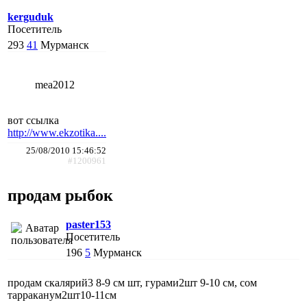
kerguduk
Посетитель
293
41
Мурманск
mea2012
вот ссылка
http://www.ekzotika....
25/08/2010 15:46:52
#1200961
продам рыбок
paster153
Посетитель
196
5
Мурманск
продам скалярий3 8-9 см шт, гурами2шт 9-10 см, сом
тарраканум2шт10-11см