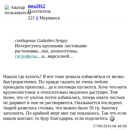
mea2012
Посетитель
221
6
Мурманск
сообщение Galashev.Sergey
Интересуюсь крупными листовыми
растениями...эхи, апоногетоны,
гигрофилы
....и...марсилией...
Нашли где купить? Я вот тоже решила избавляться от мелко-
быстрорастючки. По правде сказать не очень люблю
проводить прополку... да и питомцы пугаются. Хочу что-нить
крупнолистовое и относительно медленно растущее. Тем
более, что от улиток почти избавилась, теперь никто листьев
не дырявит и они не растворяются. Оказывается последних
тварей развелось столько, что можно было 50 гр. баночку
заполнить. По крайней мере мне так показалось. Так что если
нашли контакт, то буду благодарна, если поделитесь.
17/09/2010 08:48:00