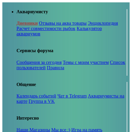
Аквариумисту
Дневники
Отзывы на аква товары
Энциклопедия
Расчет совместимости рыбок
Калькулятор
аквариумов
Сервисы форума
Сообщения за сегодня
Темы с моим участием
Список
пользователей
Правила
Общение
Календарь событий
Чат в Telegram
Аквариумисты на
карте
Группа в VK
Интересно
Наши Магазины
Мы все :)
Игра на память