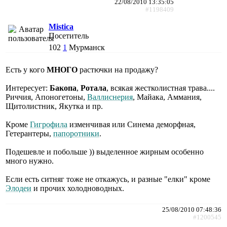
22/08/2010 13:35:05
#1198409
Mistica
Посетитель
102
1
Мурманск
Есть у кого
МНОГО
растючки на продажу?
Интересует:
Бакопа
,
Ротала
, всякая жестколистная трава....
Риччия, Апоногетоны,
Валлиснерия
, Майака, Аммания,
Щитолистник, Якутка и пр.
Кроме
Гигрофила
изменчивая или Синема деморфная,
Гетерантеры,
папоротники
.
Подешевле и побольше )) выделенное жирным особенно
много нужно.
Если есть ситняг тоже не откажусь, и разные "елки" кроме
Элодеи
и прочих холодноводных.
25/08/2010 07:48:36
#1200545