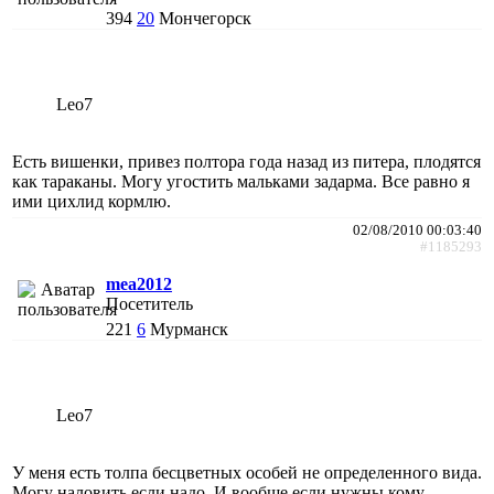
394
20
Мончегорск
Leo7
Есть вишенки, привез полтора года назад из питера, плодятся
как тараканы. Могу угостить мальками задарма. Все равно я
ими цихлид кормлю.
02/08/2010 00:03:40
#1185293
mea2012
Посетитель
221
6
Мурманск
Leo7
У меня есть толпа бесцветных особей не определенного вида.
Могу наловить если надо. И вообще если нужны кому