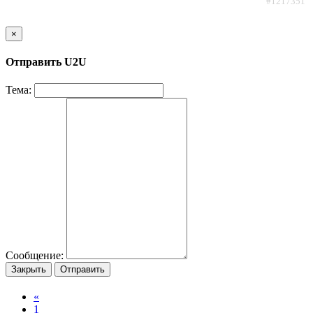
#1217351
×
Отправить U2U
Тема:
Сообщение:
Закрыть
Отправить
«
1