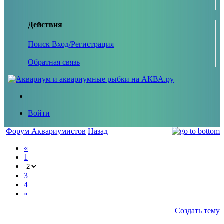
Действия
Поиск
Вход/Регистрация
Обратная связь
Войти
Форум Аквариумистов
Назад
«
1
3
4
»
Создать тему