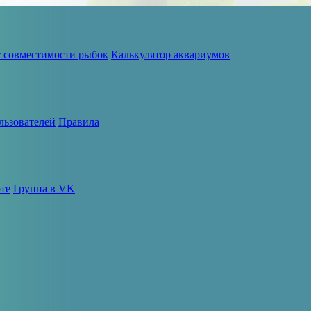
т совместимости рыбок
Калькулятор аквариумов
льзователей
Правила
те
Группа в VK