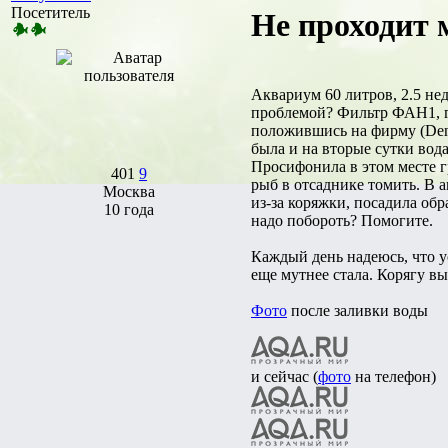
Посетитель
Не проходит м
Аквариум 60 литров, 2.5 нед
проблемой? Фильтр ФАН1, гр
положившись на фирму (Denne
была и на вторые сутки вода
Просифонила в этом месте г
401
9
рыб в отсаднике томить. В 
Москва
из-за коряжки, посадила обр
10 года
надо побороть? Помогите.
Каждый день надеюсь, что у
еще мутнее стала. Корягу вы
Фото
после заливки воды
и сейчас (
фото
на телефон)