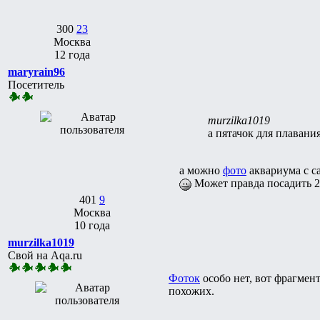
300
23
Москва
12 года
maryrain96
Посетитель
murzilka1019
а пятачок для плавания
а можно
фото
аквариума с са
Может правда посадить 2-3
401
9
Москва
10 года
murzilka1019
Свой на Aqa.ru
Фоток
особо нет, вот фрагмент
похожих.