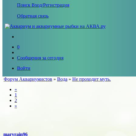
Поиск
Вход/Регистрация
Обратная связь
0
Сообщения за сегодня
Войти
Форум Аквариумистов
»
Вода
»
Не проходит муть.
«
1
2
»
maryrain96