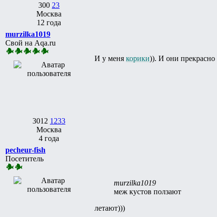
300
23
Москва
12 года
murzilka1019
Свой на Aqa.ru
И у меня
корики
)). И они прекрасно
3012
1233
Москва
4 года
pecheur-fish
Посетитель
murzilka1019
меж кустов ползают
летают)))