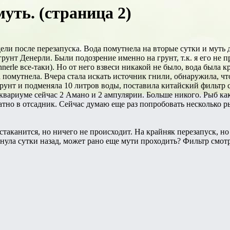
уть. (страница 2)
ели после перезапуска. Вода помутнела на вторые сутки и муть 
унт Денерли. Были подозрение именно на грунт, т.к. я его не п
rle все-таки). Но от него взвеси никакой не было, вода была кр
 помутнела. Вчера стала искать источник гнили, обнаружила, чт
рунт и подменяла 10 литров воды, поставила китайский фильтр с 
аквариуме сейчас 2 Амано и 2 ампулярии. Больше никого. Рыб как
атно в отсадник. Сейчас думаю еще раз попробовать несколько ры
стаканится, но ничего не происходит. На крайняк перезапуск, но
нула сутки назад, может рано еще мути проходить? Фильтр смотр