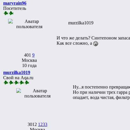
maryrain96
Посетитель
murzilka1019
И что же делать? Синтепоном запаса
Как все сложно, а
401
9
Москва
10 года
murzilka1019
Свой на Aqa.ru
Ну...я постепенно превращаю
Но при наличии трех гарра 
опадает, вода чистая, фильтр 
3012
1233
Москва