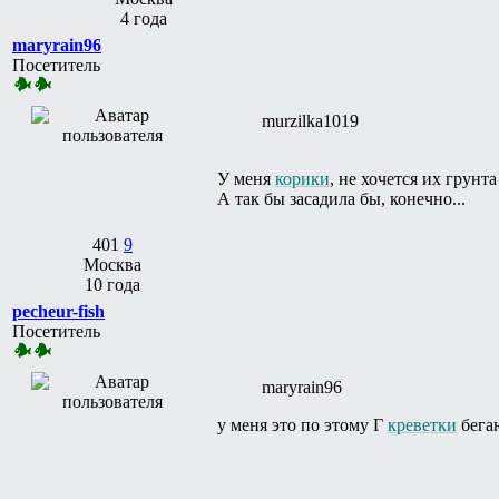
4 года
maryrain96
Посетитель
murzilka1019
У меня
корики
, не хочется их грунта
А так бы засадила бы, конечно...
401
9
Москва
10 года
pecheur-fish
Посетитель
maryrain96
у меня это по этому Г
креветки
бегаю