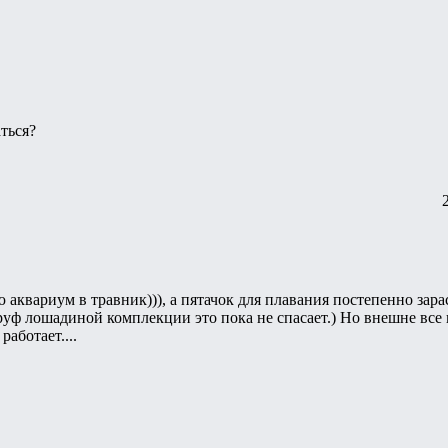
ться?
 аквариум в травник))), а пятачок для плавания постепенно зараст
руф лошадиной комплекции это пока не спасает.) Но внешне все 
работает....