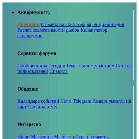
Аквариумисту
Дневники
Отзывы на аква товары
Энциклопедия
Расчет совместимости рыбок
Калькулятор
аквариумов
Сервисы форума
Сообщения за сегодня
Темы с моим участием
Список
пользователей
Правила
Общение
Календарь событий
Чат в Telegram
Аквариумисты на
карте
Группа в VK
Интересно
Наши Магазины
Мы все :)
Игра на память