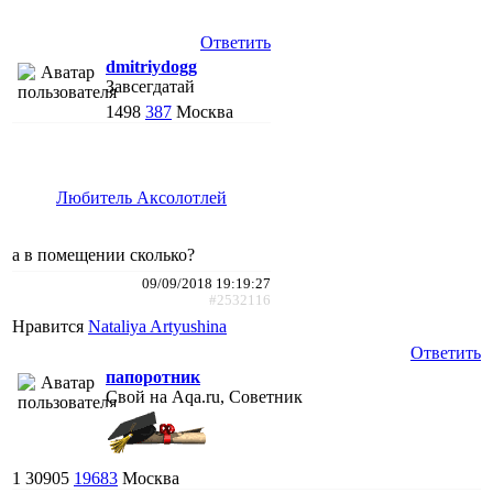
Ответить
dmitriydogg
Завсегдатай
1498
387
Москва
Любитель Аксолотлей
а в помещении сколько?
09/09/2018 19:19:27
#2532116
Нравится
Nataliya Artyushina
Ответить
папоротник
Свой на Aqa.ru, Советник
1
30905
19683
Москва