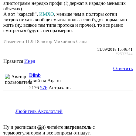
апистограмм нередко профи (!) держат в изрядно меньших
объемах).
А вот "карасей",
ИМХО
, меньше чем в полторы сотни
литров пихать вообще смысла ноль - если будут нормально
жить (ну, всякое там типа протока и прочее), то все равно
смотреться будут... несоразмерно.
Изменено 11.9.18 автор Михайлов Саша
11/09/2018 15:46:41
#2532544
Нравится
Инед
Ответить
Dlinb
Свой на Aqa.ru
2176
576
Астрахань
Любитель Аксолотлей
Ну и расписали
)) читайте
нагреватель
с
терморегулятором и все вопросы отпадут.