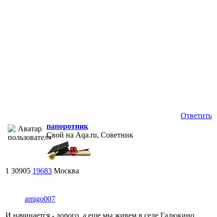
Ответить
папоротник
Свой на Aqa.ru, Советник
1
30905
19683
Москва
amigo007
И начинается - дорого, а еще мы живем в селе Гадюкино,