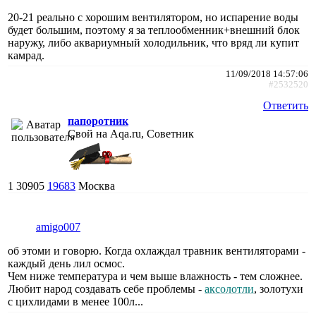
20-21 реально с хорошим вентилятором, но испарение воды
будет большим, поэтому я за теплообменник+внешний блок
наружу, либо аквариумный холодильник, что вряд ли купит
камрад.
11/09/2018 14:57:06
#2532520
Ответить
папоротник
Свой на Aqa.ru, Советник
1
30905
19683
Москва
amigo007
об этоми и говорю. Когда охлаждал травник вентиляторами -
каждый день лил осмос.
Чем ниже температура и чем выше влажность - тем сложнее.
Любит народ создавать себе проблемы -
аксолотли
, золотухи
с цихлидами в менее 100л...