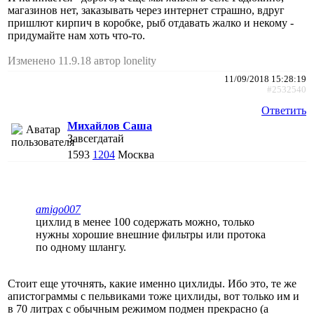
магазинов нет, заказывать через интернет страшно, вдруг
пришлют кирпич в коробке, рыб отдавать жалко и некому -
придумайте нам хоть что-то.
Изменено 11.9.18 автор lonelity
11/09/2018 15:28:19
#2532540
Ответить
Михайлов Саша
Завсегдатай
1593
1204
Москва
amigo007
цихлид в менее 100 содержать можно, только
нужны хорошие внешние фильтры или протока
по одному шлангу.
Стоит еще уточнять, какие именно цихлиды. Ибо это, те же
апистограммы с пельвиками тоже цихлиды, вот только им и
в 70 литрах с обычным режимом подмен прекрасно (а