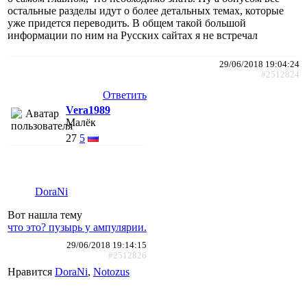
остальные разделы идут о более детальных темах, которые
уже придется переводить. В общем такой большой
информации по ним на Русских сайтах я не встречал
29/06/2018 19:04:24
#2512824
Ответить
Vera1989
Малёк
27
5
DoraNi
Вот нашла тему
что это? пузырь у ампулярии.
29/06/2018 19:14:15
#2512826
Нравится
DoraNi
,
Notozus