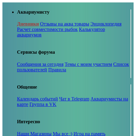
Аквариумисту
Дневники
Отзывы на аква товары
Энциклопедия
Расчет совместимости рыбок
Калькулятор
аквариумов
Сервисы форума
Сообщения за сегодня
Темы с моим участием
Список
пользователей
Правила
Общение
Календарь событий
Чат в Telegram
Аквариумисты на
карте
Группа в VK
Интересно
Наши Магазины
Мы все :)
Игра на память