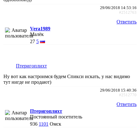
29/06/2018 14:53:16
#2512763
Ответить
Vera1989
Малёк
27
5
Птеригоплихт
Ну вот как настроимся будем Спикси искать, у нас видимо
тут нигде не продают)
29/06/2018 15:40:36
#2512770
Ответить
Птеригоплихт
Постоянный посетитель
936
1101
Омск