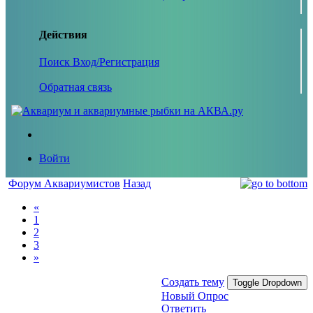
Действия
Поиск
Вход/Регистрация
Обратная связь
Войти
Форум Аквариумистов
Назад
«
1
2
3
»
Создать тему
Toggle Dropdown
Новый Опрос
Ответить