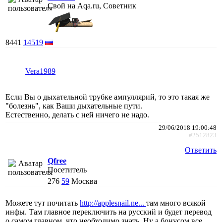
Свой на Aqa.ru, Советник
8441
14519
Vera1989
Если Вы о дыхательной трубке ампуллярий, то это такая же
"болезнь", как Ваши дыхательные пути.
Естественно, делать с ней ничего не надо.
29/06/2018 19:00:48
#2512823
Ответить
Qfree
Посетитель
276
59
Москва
Можете тут почитать
http://applesnail.ne...
там много всякой
инфы. Там главное переключить на русский и будет перевод
о самом главном, что необходимо знать. Ну а бонусом все