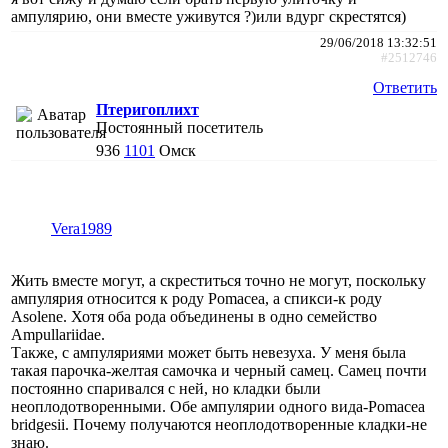
ампулярию, они вместе уживутся ?)или вдург скрестятся)
29/06/2018 13:32:51
#2512746
Ответить
Птеригоплихт
Постоянный посетитель
936
1101
Омск
Vera1989
Жить вместе могут, а скреститься точно не могут, поскольку
ампулярия относится к роду Pomacea, а спикси-к роду
Asolene. Хотя оба рода объединены в одно семейство
Ampullariidae.
Также, с ампуляриями может быть невезуха. У меня была
такая парочка-желтая самочка и черный самец. Самец почти
постоянно спаривался с ней, но кладки были
неоплодотворенными. Обе ампулярии одного вида-Pomacea
bridgesii. Почему получаются неоплодотворенные кладки-не
знаю.