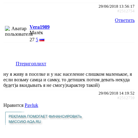
29/06/2018 13:56:17
#2512754
Ответить
Vera1989
Малёк
27
5
Птеригоплихт
ну я живу в поселке и у нас население слишком маленькое, я
если возьму самца и самку, то детишек потом девать некуда
будет)а вкидывать я не смогу)характер такой)
29/06/2018 14:19:52
#2512759
Нравится
Pavluk