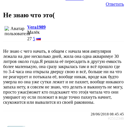
Ответить
Не знаю что это(
Vera1989
Малёк
27
5
Не знаю с чего начать, в общем с начала моя ампулярия
лежала на дне несколько дней, жила она одна акваримуе 30
литров около года.Я решила её пересадить в другую емкость
более маленькую, она сразу закрылась там и всё прошло где
то 3-4 часа она открыла дверцу свою и всё, больше ни на что
не реагирует и потыкала её, вообще никак, вроде как будто
умерла но она уже сутки лежит и не пахнет, вообще никакого
запаха нету, я совсем не знаю, что делать и выкинуть не могу,
просто ужас(может кто подскажет что это(я читала что они
умирают ну если полежит в воде точно пахнуть начнет,
скукожится или вывалится из своей раковины.
28/06/2018 08:45:45
#2512346