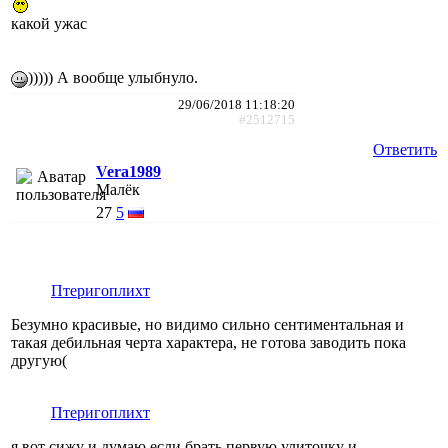
какой ужас
))))) А вообще улыбнуло.
29/06/2018 11:18:20
#2512715
Ответить
Vera1989
Малёк
27
5
Птеригоплихт
Безумно красивые, но видимо сильно сентиментальная и
такая дебильная черта характера, не готова заводить пока
другую(
Птеригоплихт
я вот сижу и думаю если брать первую улиточку и