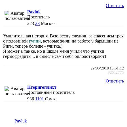
Ответить
Pavluk
Посетитель
223
28
Москва
Умилительная история. Всю весну следили за спасением трех
с половиной
гуппи
, которые жили на работе у барышни из
Риги, теперь больше - улитка.)
Я может в танке, но в школе меня учили что улитки
гермофрадиты... в смысле сами себя оплодотворяют)
29/06/2018 15:51:12
#2512775
Ответить
Птеригоплихт
Постоянный посетитель
936
1101
Омск
Pavluk