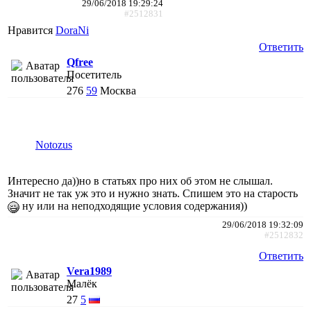
29/06/2018 19:29:24
#2512831
Нравится
DoraNi
Ответить
Qfree
Посетитель
276
59
Москва
Notozus
Интересно да))но в статьях про них об этом не слышал.
Значит не так уж это и нужно знать. Спишем это на старость
ну или на неподходящие условия содержания))
29/06/2018 19:32:09
#2512832
Ответить
Vera1989
Малёк
27
5