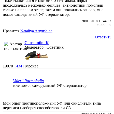
Тоже сталкивался с такими СЗ без запаха, борьба
продолжалась несколько месяцев, антибиотики помогали
только на первом этапе, затем они появились заново, мне
помог самодельный УФ стерилизатор.
28/08/2018 11:44:57
#2527920
Нравится
Nataliya Artyushina
Ответить
Constantin_K
Модератор , Советник
19070
14341
Москва
Valerii Razmolodin
мне помог самодельный УФ стерилизатор.
Мой опыт противоположный: УФ или окислители типа
перекиси наоборот способствовали СЗ.