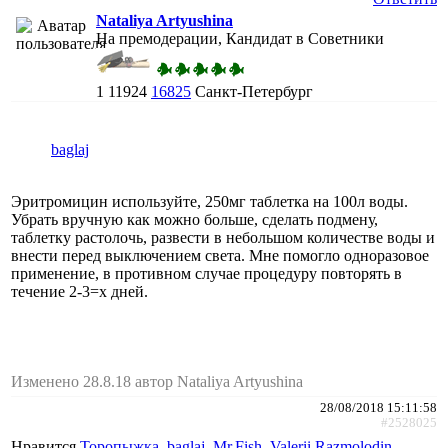
Nataliya Artyushina
На премодерации, Кандидат в Советники
1
11924
16825
Санкт-Петербург
baglaj
Эритромицин используйте, 250мг таблетка на 100л воды.
Убрать вручную как можно больше, сделать подмену,
таблетку растолочь, развести в небольшом количестве воды и
внести перед выключением света. Мне помогло одноразовое
применение, в противном случае процедуру повторять в
течение 2-3=х дней.
Изменено 28.8.18 автор Nataliya Artyushina
28/08/2018 15:11:58
#2528025
Нравится
Торопыжка
,
baglaj
,
Mr.Fish
,
Valerii Razmolodin