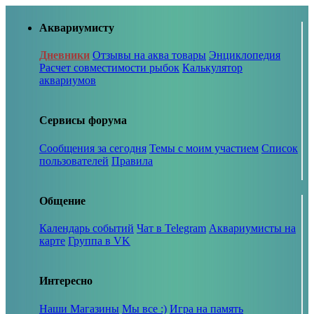
Аквариумисту
Дневники
Отзывы на аква товары
Энциклопедия
Расчет совместимости рыбок
Калькулятор
аквариумов
Сервисы форума
Сообщения за сегодня
Темы с моим участием
Список
пользователей
Правила
Общение
Календарь событий
Чат в Telegram
Аквариумисты на
карте
Группа в VK
Интересно
Наши Магазины
Мы все :)
Игра на память