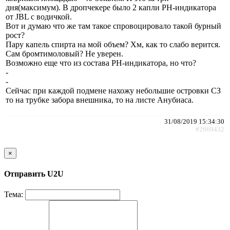
дня(максимум). В дропчекере было 2 капли РН-индикатора
от JBL с водичкой.
Вот и думаю что же там такое спровоцировало такой бурный
рост?
Пару капель спирта на мой объем? Хм, как то слабо верится.
Сам бромтимоловый? Не уверен.
Возможно еще что из состава РН-индикатора, но что?
-
-
Сейчас при каждой подмене нахожу небольшие островки СЗ
то на трубке забора внешника, то на листе Анубиаса.
31/08/2019 15:34:30
#2669432
×
Отправить U2U
Тема: