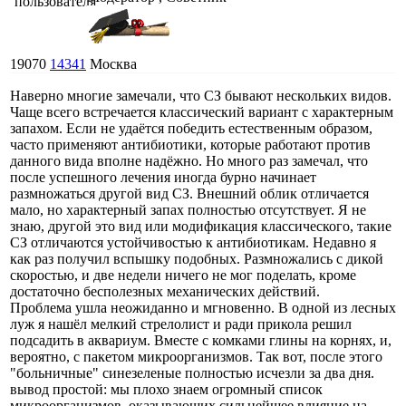
19070
14341
Москва
Наверно многие замечали, что СЗ бывают нескольких видов.
Чаще всего встречается классический вариант с характерным
запахом. Если не удаётся победить естественным образом,
часто применяют антибиотики, которые работают против
данного вида вполне надёжно. Но много раз замечал, что
после успешного лечения иногда бурно начинает
размножаться другой вид СЗ. Внешний облик отличается
мало, но характерный запах полностью отсутствует. Я не
знаю, другой это вид или модификация классического, такие
СЗ отличаются устойчивостью к антибиотикам. Недавно я
как раз получил вспышку подобных. Размножались с дикой
скоростью, и две недели ничего не мог поделать, кроме
достаточно бесполезных механических действий.
Проблема ушла неожиданно и мгновенно. В одной из лесных
луж я нашёл мелкий стрелолист и ради прикола решил
подсадить в аквариум. Вместе с комками глины на корнях, и,
вероятно, с пакетом микроорганизмов. Так вот, после этого
"больничные" синезеленые полностью исчезли за два дня.
вывод простой: мы плохо знаем огромный список
микроорганизмов, оказывающих сильнейшее влияние на