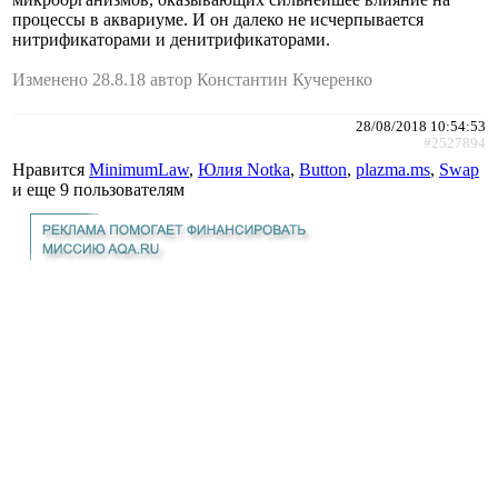
процессы в аквариуме. И он далеко не исчерпывается
нитрификаторами и денитрификаторами.
Изменено 28.8.18 автор Константин Кучеренко
28/08/2018 10:54:53
#2527894
Нравится
MinimumLaw
,
Юлия Notka
,
Button
,
plazma.ms
,
Swap
и еще
9 пользователям