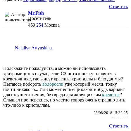
Ответить
Mr.Fish
Посетитель
469
254
Москва
Nataliya Artyushina
Подскажите пожалуйста, а можно ли использовать
эритромицин в случае, если СЗ потихонечку плодятся в
креветочнике, где живут красные кристаллы и блю дримы?
Пытаюсь побороть
водоросли
уже который месяц, толку
почти никакого... Или может есть ещё какой-нибудь вариант
для их уничтожения, без вреда для живущих там
креветок
?
Слышал про перекись, но честно говоря очень страшно лить
что-либо к кристаллам.
28/08/2018 15:32:25
#2528033
Ответить