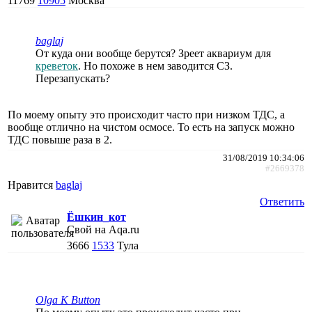
11769
10905
Москва
baglaj
От куда они вообще берутся? Зреет аквариум для
креветок
. Но похоже в нем заводится СЗ.
Перезапускать?
По моему опыту это происходит часто при низком ТДС, а
вообще отлично на чистом осмосе. То есть на запуск можно
ТДС повыше раза в 2.
31/08/2019 10:34:06
#2669378
Нравится
baglaj
Ответить
Ёшкин_кот
Свой на Aqa.ru
3666
1533
Тула
Olga K Button