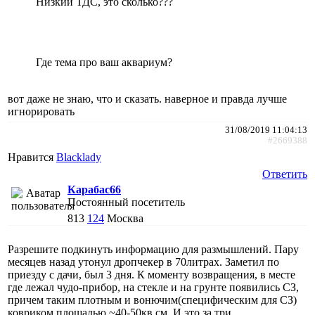
Низкий ТДС, это сколько???
Где тема про ваш аквариум?
вот даже не знаю, что и сказать. наверное и правда лучше
игнорировать
31/08/2019 11:04:13
#2669388
Нравится
Blacklady
Ответить
Карабас66
Постоянный посетитель
813
124
Москва
Разрешите подкинуть информацию для размышлений. Пару
месяцев назад утонул дропчекер в 70литрах. Заметил по
приезду с дачи, был 3 дня. К моменту возвращения, в месте
где лежал чудо-прибор, на стекле и на грунте появились СЗ,
причем таким плотным и вонючим(специфическим для СЗ)
ковриком площадью ~40-50кв.см. И это за три