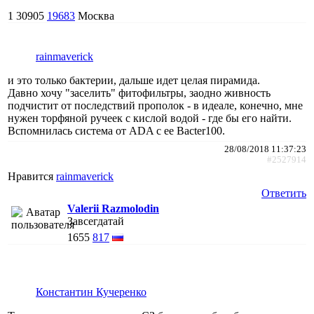
1
30905
19683
Москва
rainmaverick
и это только бактерии, дальше идет целая пирамида.
Давно хочу "заселить" фитофильтры, заодно живность
подчистит от последствий прополок - в идеале, конечно, мне
нужен торфяной ручеек с кислой водой - где бы его найти.
Вспомнилась система от ADA с ее Bacter100.
28/08/2018 11:37:23
#2527914
Нравится
rainmaverick
Ответить
Valerii Razmolodin
Завсегдатай
1655
817
Константин Кучеренко