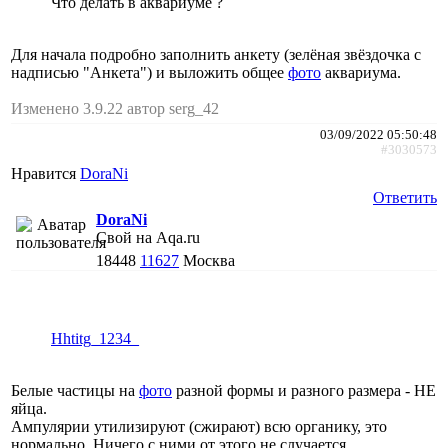
Что делать в аквариуме ?
Для начала подробно заполнить анкету (зелёная звёздочка с
надписью "Анкета") и выложить общее
фото
аквариума.
Изменено 3.9.22 автор serg_42
03/09/2022 05:50:48
#3030573
Нравится
DoraNi
Ответить
DoraNi
Свой на Aqa.ru
18448
11627
Москва
Hhtitg_1234_
Белые частицы на
фото
разной формы и разного размера - НЕ
яйца.
Ампулярии утилизируют (сжирают) всю органику, это
нормально. Ничего с ними от этого не случается.