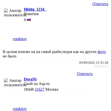
Ответить
Hhtitg_1234_
Новичок
4
vstakhov
В целом похоже на на самой рыбеследов как на других
фото
не было
03/09/2022 13:51:20
#3030612
Ответить
DoraNi
Свой на Aqa.ru
18448
11627
Москва
vstakhov