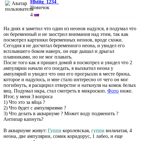
Hhtitg_1234_
Новичок
4
На днях я заметил что один из неонов надулся, я подумал что
он беременный и не заострил внимания над этим, так как
посмотрел картинки беременных неонов, вроде схожи.
Сегодня я не досчитал беременного неона, и увидел его
всплывшего боком наверх, он еще дышал и дрыгал
плавниками, но не мог плавать.
После того как я пришел домой я посмотрел и увидел что 2
ампулярии начали его поедать, я выхватил неона у
ампулярий и увидел что они его прогрызли в месте брюха,
которое и надулось, и мне стало интересно от чего он мог
погибнуть, я расщирил отверстие и наткнуля на комок белых
яиц. Подумал икра, стал смотреть в микроскоп.
Фото
ниже.
Итог, у меня 3 вопроса
1) Что это за яйца ?
2) Что будет с ампуляриями ?
3) Что делать в аквариуме ? Может воду подменить ?
Антипар капнуть?
В аквариуме живут:
Гуппи
королевская,
гуппи
вильчатая, 4
неона, две ампулярии, сомик коридорус, 1 лабео, и еще