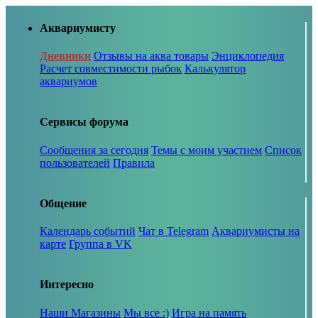
Аквариумисту
Дневники
Отзывы на аква товары
Энциклопедия
Расчет совместимости рыбок
Калькулятор
аквариумов
Сервисы форума
Сообщения за сегодня
Темы с моим участием
Список
пользователей
Правила
Общение
Календарь событий
Чат в Telegram
Аквариумисты на
карте
Группа в VK
Интересно
Наши Магазины
Мы все :)
Игра на память