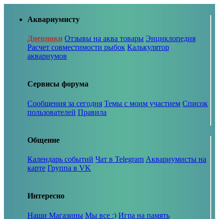
Аквариумисту
Дневники
Отзывы на аква товары
Энциклопедия
Расчет совместимости рыбок
Калькулятор
аквариумов
Сервисы форума
Сообщения за сегодня
Темы с моим участием
Список
пользователей
Правила
Общение
Календарь событий
Чат в Telegram
Аквариумисты на
карте
Группа в VK
Интересно
Наши Магазины
Мы все :)
Игра на память