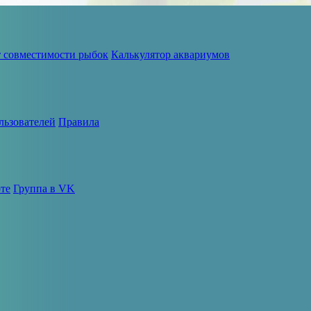
т совместимости рыбок
Калькулятор аквариумов
льзователей
Правила
те
Группа в VK