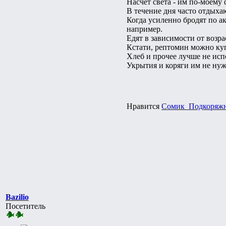
Насчет света - им по-моему 
В течение дня часто отдыхаю
Когда усиленно бродят по ак
например.
Едят в зависимости от возра
Кстати, рептомин можно куп
Хлеб и прочее лучше не испо
Укрытия и коряги им не нужны
Нравится
Сомик_Подкоряж
Bazilio
Посетитель