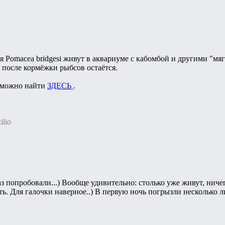
ня Pomacea bridgesi живут в аквариуме с кабомбой и другими "мя
 после кормёжки рыбсов остаётся.
 можно найти
ЗДЕСЬ
.
ilio
аз попробовали...) Вообще удивительно: столько уже живут, ничег
ь. Для галочки наверное..) В первую ночь погрызли несколько л