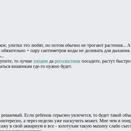
кое, улитки это любят, но потом обычно не трогают растения...
 обязательно + пару сантиметров воды не доливать для дыхания.
..
купите, то лучше
элодею
да
роголистник
посадите, растут быстро
аться вишенкам где-то нужно будет.
решаемый. Если ребенок серьезно увлечется, то будет такой объ
у интересно, а через неделю уже наскучить может. Мне чем и пон
есажу в свой аквариум и все - золотухам такую махину слабо съес