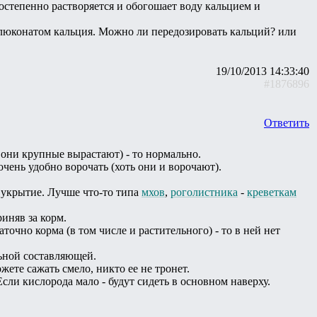
постепенно растворяется и обогошает воду кальцием и
глюконатом кальция. Можно ли передозировать кальций? или
19/10/2013 14:33:40
#1876896
Ответить
 они крупные вырастают) - то нормально.
очень удобно ворочать (хоть они и ворочают).
 укрытие. Лучше что-то типа
мхов
,
роголистника
-
креветкам
иняв за корм.
точно корма (в том числе и растительного) - то в ней нет
льной составляющей.
ете сажать смело, никто ее не тронет.
ли кислорода мало - будут сидеть в основном наверху.