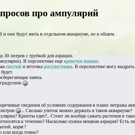
просов про ампулярий
 и они будут жить в отдельном аквариуме, не в общем.
о 30 литров с трубкой для аэрации.
мпулярии). В перспективе еще
креветки
вишни
.
ько
пистий
и веточка
роголистника
. В перспективе могу выдрать
 будет.
осберегающая лампа.
 градусник
оречивые сведения об условиях содержания в плане литража аквари
 литров
... Сколько улиток можно держать в таком аквариуме?
пулярии? Крипты едят?.. Стоит ли вообще сажать растения в так
 относятся к течению? Насколько нужна мощная аэрация? Есть ли
ытий, коряг?
ло или когда темно?