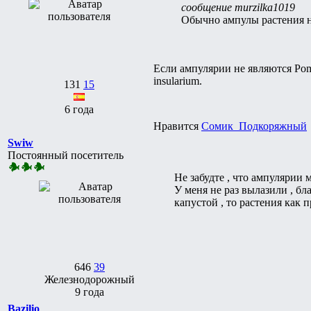
сообщение murzilka1019
Обычно ампулы растения не
Если ампулярии не являются Poma
insularium.
131
15
6 года
Нравится
Сомик_Подкоряжный
Swiw
Постоянный посетитель
Не забудте , что ампулярии
У меня не раз вылазили , б
капустой , то растения как 
646
39
Железнодорожный
9 года
Bazilio