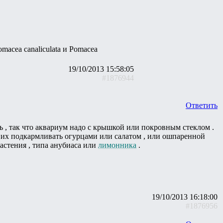
macea canaliculata и Pomacea
19/10/2013 15:58:05
#1876944
Ответить
ь , так что аквариум надо с крышкой или покровным стеклом .
ли их подкармливать огурцами или салатом , или ошпаренной
растения , типа анубиаса или
лимонника
.
19/10/2013 16:18:00
#1876956