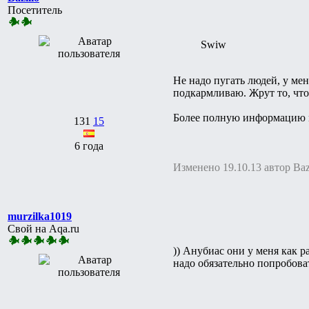
Посетитель
Swiw
Не надо пугать людей, у ме
подкармливаю. Жрут то, что
Более полную информацию
131
15
6 года
Изменено 19.10.13 автор Baz
murzilka1019
Свой на Aqa.ru
)) Анубиас они у меня как р
надо обязательно попробоват