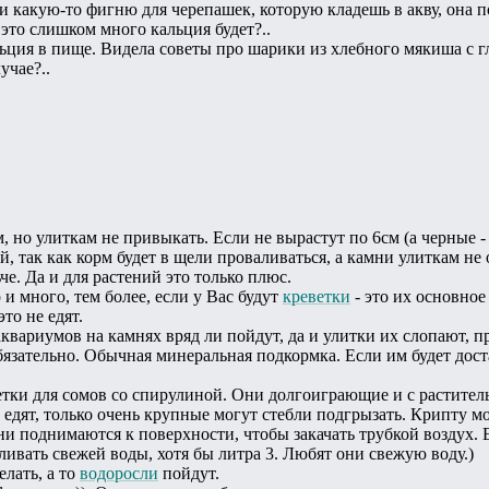
ли какую-то фигню для черепашек, которую кладешь в акву, она 
это слишком много кальция будет?..
льция в пище. Видела советы про шарики из хлебного мякиша с 
учае?..
 но улиткам не привыкать. Если не вырастут по 6см (а черные -
й, так как корм будет в щели проваливаться, а камни улиткам не 
е. Да и для растений это только плюс.
 и много, тем более, если у Вас будут
креветки
- это их основное
это не едят.
квариумов на камнях вряд ли пойдут, да и улитки их слопают, пр
бязательно. Обычная минеральная подкормка. Если им будет доста
етки для сомов со спирулиной. Они долгоиграющие и с растите
едят, только очень крупные могут стебли подгрызать. Крипту мож
 поднимаются к поверхности, чтобы закачать трубкой воздух. Ес
ливать свежей воды, хотя бы литра 3. Любят они свежую воду.)
елать, а то
водоросли
пойдут.