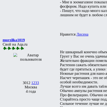
- Мне в зоомагазине показа
фосфором. Надо купить или 
- Пишут, что надо много ка
лишним не будет в любом сл
Нравится
Лисена
murzilka1019
Свой на Aqa.ru
Не шикарный конечно объем,
Грунт у Вас не очень удачны
Желательно фракции помельч
Растения сажать обязательно
будет где прятаться, а улики 
Нежные растения для нано-а
Насчет черепашек - это не о
особой необходимости.
3012
1233
Лучше всего им давать табл
Москва
Обычно ампулы растения не 
4 года
Про фильтрацию. Обычно они
Старайтесь просто чаще под
Сильное течение лучше не д