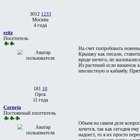
3012
1233
Москва
4 года
ezitz
Посетитель
На счет попробовать новень
Крышку как писали, ставить
вроде ничего, не жаловались.
Из растений если вишенок 
иволистную и кабамбу. Прят
181
10
Орск
11 года
Corneja
Постоянный посетитель
Объем на самом деле вопрос 
хочется, так как сегодня ем
надоест, то я их просто пер