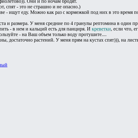
фиолетово)). Они и по ночам бродят.
т, спят - это не страшно и не опасно.)
ве - ищут еду. Можно как раз с кормежкой под них в это время 
ста и размера. У меня средние по 4 гранулы рептомина в один пр
ить - в нем и кальций есть для панциря. И
креветки
, если что, ег
льзуйте - на Ваш объем только воду протушите....
, достаточно растений. У меня прям на кустах спят))), на листьях
ный