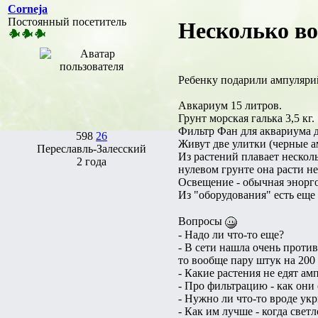
Corneja
Постоянный посетитель
Несколько во
Ребенку подарили ампулярий
Авкариум 15 литров.
Грунт морская галька 3,5 кг.
Фильтр Фан для аквариума д
598
26
Живут две улитки (черные а
Переславль-Залесский
Из растений плавает нескол
2 года
нулевом грунте она расти не
Освещение - обычная энорг
Из "оборудования" есть еще
Вопросы
- Надо ли что-то еще?
- В сети нашла очень против
то вообще пару штук на 200
- Какие растения не едят ам
- Про фильтрацию - как они
- Нужно ли что-то вроде укр
- Как им лучше - когда свет