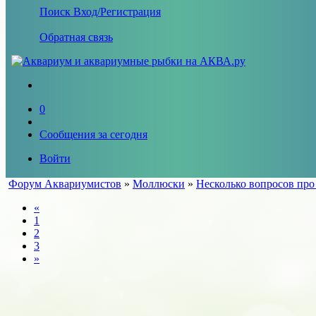
Поиск
Вход/Регистрация
Обратная связь
0
Сообщения за сегодня
Войти
Форум Аквариумистов
»
Моллюски
»
Несколько вопросов про
«
1
2
3
»