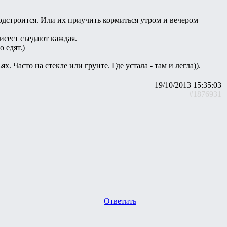
подстроится. Или их приучить кормиться утром и вечером
исест съедают каждая.
о едят.)
. Часто на стекле или грунте. Где устала - там и легла)).
19/10/2013 15:35:03
#1876931
Ответить