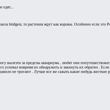
 едят...
cea bridgesi, то растения жрут как коровы. Особенно если это Po
 могу вылезти за пределы аквариума , любят они попутешествоват
лаго успевал вовремя их обнаружить и закинуть их обратно . Ес
правило не трогают . Лучше все же сажать какие нибудь жесткие 