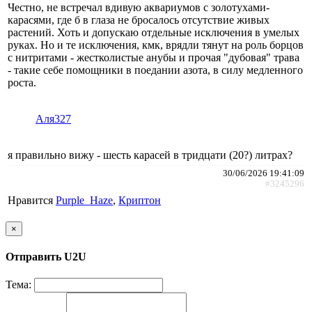
Честно, не встречал вдивую аквариумов с золотухами-
карасями, где б в глаза не бросалось отсутствие живых
растений. Хоть и допускаю отдельные исключения в умелых
руках. Но и те исключения, кмк, врядли тянут на роль борцов
с нитритами - жестколистые анубы и прочая "дубовая" трава
- такие себе помощники в поедании азота, в силу медленного
роста.
Аля327
я правильно вижу - шесть карасей в тридцати (20?) литрах?
30/06/2026 19:41:09
#3245296
Нравится
Purple_Haze
,
Криптон
×
Отправить U2U
Тема: