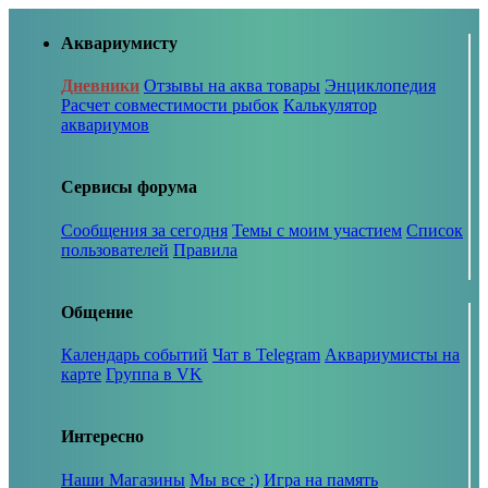
Аквариумисту
Дневники
Отзывы на аква товары
Энциклопедия
Расчет совместимости рыбок
Калькулятор
аквариумов
Сервисы форума
Сообщения за сегодня
Темы с моим участием
Список
пользователей
Правила
Общение
Календарь событий
Чат в Telegram
Аквариумисты на
карте
Группа в VK
Интересно
Наши Магазины
Мы все :)
Игра на память