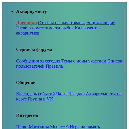
Аквариумисту
Дневники
Отзывы на аква товары
Энциклопедия
Расчет совместимости рыбок
Калькулятор
аквариумов
Сервисы форума
Сообщения за сегодня
Темы с моим участием
Список
пользователей
Правила
Общение
Календарь событий
Чат в Telegram
Аквариумисты на
карте
Группа в VK
Интересно
Наши Магазины
Мы все :)
Игра на память