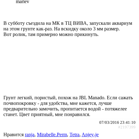
mariev
В субботу съездила на МК в ТЦ ВИВА, запускали аквариум
на этом грунте как-раз. На вскидку около 3 мм размер.
Вот ролик, там примерно можно прикинуть.
Грунт легкий, пористый, похож на JBL Manado. Если сажать
почвопокровку - для удобства, мне кажется, лучше
предварительно замочить, пропитается водой - потяжелее
станет. Цвет приятный, мне понравился.
07/03/2016 23:41:10
#2197399
Нравится
ranja
,
Mirabelle.Perm
,
Tetra
,
Anjey-je