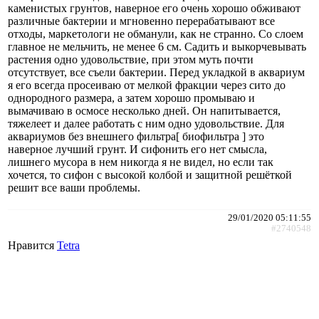
каменистых грунтов, наверное его очень хорошо обживают
различные бактерии и мгновенно перерабатывают все
отходы, маркетологи не обманули, как не странно. Со слоем
главное не мельчить, не менее 6 см. Садить и выкорчевывать
растения одно удовольствие, при этом муть почти
отсутствует, все съели бактерии. Перед укладкой в аквариум
я его всегда просеиваю от мелкой фракции через сито до
однородного размера, а затем хорошо промываю и
вымачиваю в осмосе несколько дней. Он напитывается,
тяжелеет и далее работать с ним одно удовольствие. Для
аквариумов без внешнего фильтра[ биофильтра ] это
наверное лучший грунт. И сифонить его нет смысла,
лишнего мусора в нем никогда я не видел, но если так
хочется, то сифон с высокой колбой и защитной решёткой
решит все ваши проблемы.
29/01/2020 05:11:55
#2740548
Нравится
Tetra