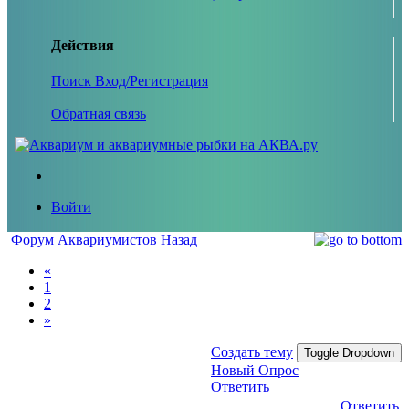
Действия
Поиск
Вход/Регистрация
Обратная связь
Войти
Форум Аквариумистов
Назад
«
1
2
»
Создать тему
Toggle Dropdown
Новый Опрос
Ответить
Ответить