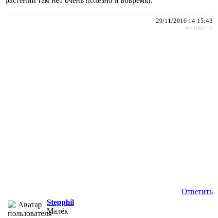
растений там нет очень полезно и вовремя).
29/11/2016 14:15:43
#2309048
Ответить
Stepphil
Малёк