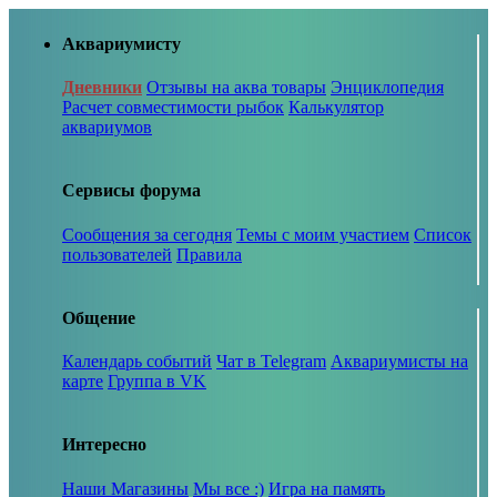
Аквариумисту
Дневники
Отзывы на аква товары
Энциклопедия
Расчет совместимости рыбок
Калькулятор
аквариумов
Сервисы форума
Сообщения за сегодня
Темы с моим участием
Список
пользователей
Правила
Общение
Календарь событий
Чат в Telegram
Аквариумисты на
карте
Группа в VK
Интересно
Наши Магазины
Мы все :)
Игра на память