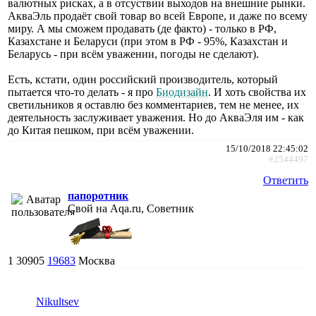
валютных рисках, а в отсуствии выходов на внешние рынки.
АкваЭль продаёт свой товар во всей Европе, и даже по всему
миру. А мы сможем продавать (де факто) - только в РФ,
Казахстане и Беларуси (при этом в РФ - 95%, Казахстан и
Беларусь - при всём уважении, погоды не сделают).
Есть, кстати, один российский производитель, который
пытается что-то делать - я про
Биодизайн
. И хоть свойства их
светильников я оставлю без комментариев, тем не менее, их
деятельность заслуживает уважения. Но до АкваЭля им - как
до Китая пешком, при всём уважении.
15/10/2018 22:45:02
#2544497
Ответить
папоротник
Свой на Aqa.ru, Советник
1
30905
19683
Москва
Nikultsev