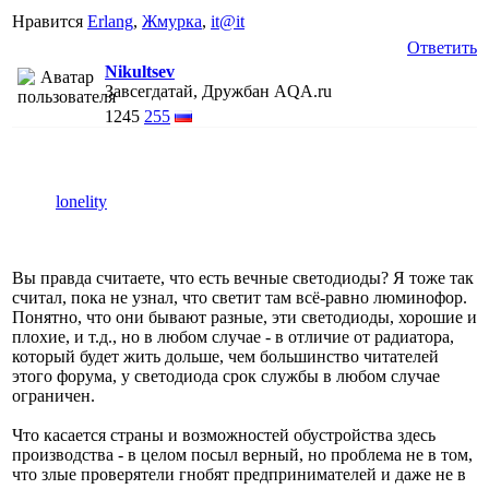
Нравится
Erlang
,
Жмурка
,
it@it
Ответить
Nikultsev
Завсегдатай, Дружбан AQA.ru
1245
255
lonelity
Вы правда считаете, что есть вечные светодиоды? Я тоже так
считал, пока не узнал, что светит там всё-равно люминофор.
Понятно, что они бывают разные, эти светодиоды, хорошие и
плохие, и т.д., но в любом случае - в отличие от радиатора,
который будет жить дольше, чем большинство читателей
этого форума, у светодиода срок службы в любом случае
ограничен.
Что касается страны и возможностей обустройства здесь
производства - в целом посыл верный, но проблема не в том,
что злые проверятели гнобят предпринимателей и даже не в