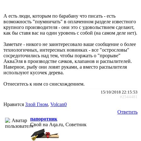
А есть люди, которым по барабану что писать - есть
возможность "поумничать" в оплаченном разделе известного
крупного производителя - они это с удовольствием сделают,
как бы ставя вас на один уровень с собой (на самом деле нет).
Заметьте - никого не заинтересовало ваше сообщение о более
технологичных, интересных новинках - все "острословы"
сосредоточились над тем, чтобы поржать о "прорыве"
АкваЭля в производстве сачков, клапанов и распылителей.
Наверное, рыбу они ловят руками, а вместо распылителя
используют кусочек дерева.
Отнеситесь к ним со снисхождением.
15/10/2018 22:15:53
#2544481
Нравится
Злой Гном
,
Volcan0
Ответить
папоротник
Свой на Aqa.ru, Советник