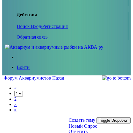
Действия
Поиск
Вход/Регистрация
Обратная связь
Войти
Форум Аквариумистов
Назад
«
2
3
»
Создать тему
Toggle Dropdown
Новый Опрос
Ответить