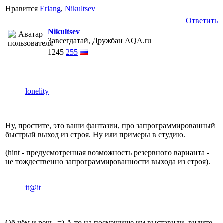
Нравится
Erlang
,
Nikultsev
Ответить
Nikultsev
Завсегдатай, Дружбан AQA.ru
1245
255
lonelity
Ну, простите, это ваши фантазии, про запрограммированный
быстрый выход из строя. Ну или примеры в студию.
(hint - предусмотренная возможность резервного варианта -
не тождественно запрограммированности выхода из строя).
it@it
Об чём и речь. =) А то на посмешище им выставили, видите