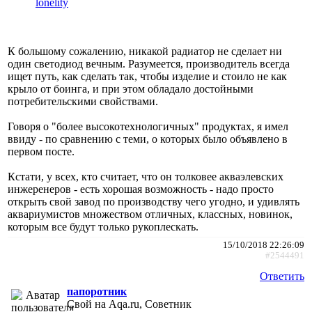
lonelity
К большому сожалению, никакой радиатор не сделает ни
один светодиод вечным. Разумеется, производитель всегда
ищет путь, как сделать так, чтобы изделие и стоило не как
крыло от боинга, и при этом обладало достойными
потребительскими свойствами.
Говоря о "более высокотехнологичных" продуктах, я имел
ввиду - по сравнению с теми, о которых было объявлено в
первом посте.
Кстати, у всех, кто считает, что он толковее акваэлевских
инжеренеров - есть хорошая возможность - надо просто
открыть свой завод по производству чего угодно, и удивлять
аквариумистов множеством отличных, классных, новинок,
которым все будут только рукоплескать.
15/10/2018 22:26:09
#2544491
Ответить
папоротник
Свой на Aqa.ru, Советник