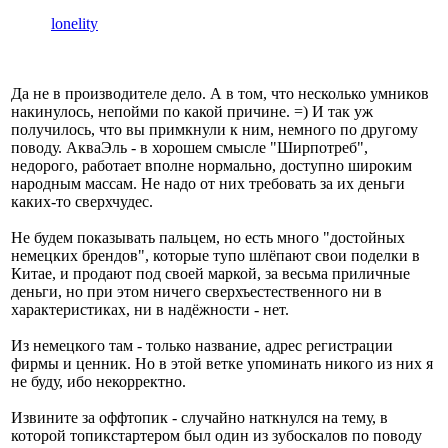
lonelity
Да не в производителе дело. А в том, что несколько умников
накинулось, непойми по какой причине. =) И так уж
получилось, что вы примкнули к ним, немного по другому
поводу. АкваЭль - в хорошем смысле "Ширпотреб",
недорого, работает вполне нормально, доступно широким
народным массам. Не надо от них требовать за их деньги
каких-то сверхчудес.
Не будем показывать пальцем, но есть много "достойных
немецких брендов", которые тупо шлёпают свои поделки в
Китае, и продают под своей маркой, за весьма приличные
деньги, но при этом ничего сверхъестественного ни в
характеристиках, ни в надёжности - нет.
Из немецкого там - только название, адрес регистрации
фирмы и ценник. Но в этой ветке упоминать никого из них я
не буду, ибо некорректно.
Извините за оффтопик - случайно наткнулся на тему, в
которой топикстартером был один из зубоскалов по поводу