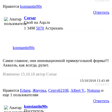
#2544334
Нравится
konstantin90s
Ответить
Corsar
Свой на Aqa.ru
1
3498
5070
Астрахань
konstantin90s
Самое главное, они инновационной прямоугольной формы!!!
Акваэль, как всегда, рулит.
Изменено 15.10.18 автор Corsar
15/10/2018 13:43:49
#2544335
Нравится
Erlang
,
Жмурка
,
Сергей2108
,
Albert V.
,
Notozus
и
еще
1 пользователям
Ответить
konstantin90s
Посетитель