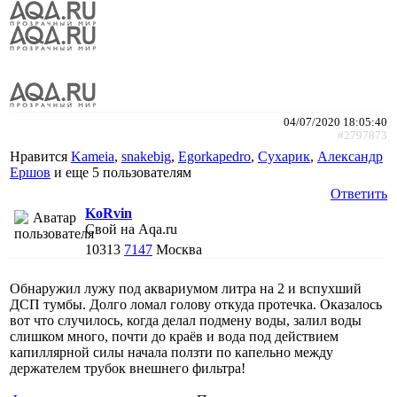
04/07/2020 18:05:40
#2797873
Нравится
Kameia
,
snakebig
,
Egorkapedro
,
Сухарик
,
Александр
Ершов
и еще
5 пользователям
Ответить
KoRvin
Свой на Aqa.ru
10313
7147
Москва
Обнаружил лужу под аквариумом литра на 2 и вспухший
ДСП тумбы. Долго ломал голову откуда протечка. Оказалось
вот что случилось, когда делал подмену воды, залил воды
слишком много, почти до краёв и вода под действием
капиллярной силы начала ползти по капельно между
держателем трубок внешнего фильтра!