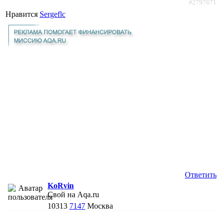
#2797671
Нравится
Sergeflc
Ответить
KoRvin
Свой на Aqa.ru
10313
7147
Москва