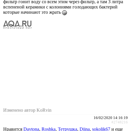
фильтр гонит воду со всем этим через фильтр, а там 3 литра
вспененой керамики с колониями голодающих бактерий
которые начинают это жрать
Изменено автор KoRvin
16/02/2020 14:16:19
#2748216
Нравится
Daytona
,
Roshka
,
Тетрушка
,
Djina
,
sokolik67
и еще