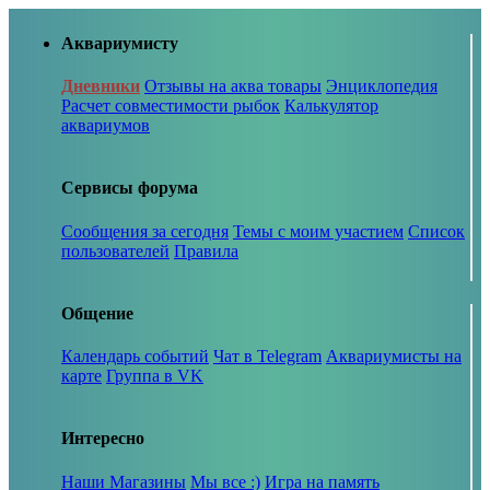
Аквариумисту
Дневники
Отзывы на аква товары
Энциклопедия
Расчет совместимости рыбок
Калькулятор
аквариумов
Сервисы форума
Сообщения за сегодня
Темы с моим участием
Список
пользователей
Правила
Общение
Календарь событий
Чат в Telegram
Аквариумисты на
карте
Группа в VK
Интересно
Наши Магазины
Мы все :)
Игра на память