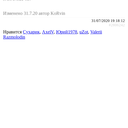
Изменено 31.7.20 автор KoRvin
31/07/2020 19:18:12
#2806242
Нравится
Сухарик
,
AxelV
,
Юрий1978
,
uZot
,
Valerii
Razmolodin