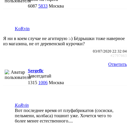
6087
5833
Москва
KoRvin
Я ни в коем случае не агитирую :-) Бёдрышки тоже наверное
из магазина, не от деревенской курочки?
03/07/2020 22:32:04
#2797663
Ответить
Sergeflc
Завсегдатай
1315
1006
Москва
KoRvin
Вот последнее время от плуфабрикатов (сосиски,
пельмени, колбаса) тошнит уже. Хочется чего то
более менее естественного....