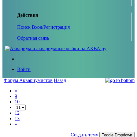
Действия
Поиск
Вход/Регистрация
Обратная связь
Войти
Форум Аквариумистов
Назад
«
9
10
12
13
»
Создать тему
Toggle Dropdown