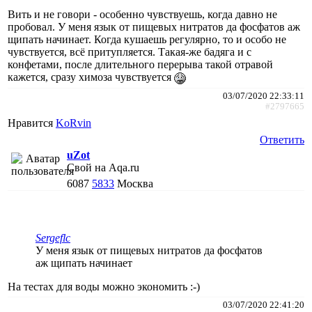
Вить и не говори - особенно чувствуешь, когда давно не
пробовал. У меня язык от пищевых нитратов да фосфатов аж
щипать начинает. Когда кушаешь регулярно, то и особо не
чувствуется, всё притупляется. Такая-же бадяга и с
конфетами, после длительного перерыва такой отравой
кажется, сразу химоза чувствуется
03/07/2020 22:33:11
#2797665
Нравится
KoRvin
Ответить
uZot
Свой на Aqa.ru
6087
5833
Москва
Sergeflc
У меня язык от пищевых нитратов да фосфатов
аж щипать начинает
На тестах для воды можно экономить :-)
03/07/2020 22:41:20