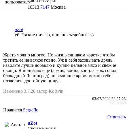
Свой на Aqa.ru
10313
7147
Москва
uZot
ублёвские ничего, вполне съедобные :-)
Жрать можно многое. Но жизнь слишком коротка чтобы
тратить её на всякое говно. Уж в себя засовывать дрянь,
извольте лучше добавлю и куплю цельное мясо и свежие
овощи. Я понимаю еще (армия, война, концлагерь, голод,
блокадный Ленинград) но в мирное время можно себе
позволить достойную пищу...
Изменено 3.7.20 автор KoRvin
03/07/2020 22:27:23
#2797660
Нравится
Sergeflc
Ответить
uZot
Свой на Aqa.ru