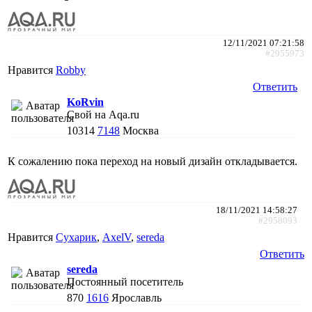
12/11/2021 07:21:58
#2955973
Нравится
Robby
Ответить
KoRvin
Свой на Aqa.ru
10314
7148
Москва
К сожалению пока переход на нoвый дизайн откладывается.
18/11/2021 14:58:27
#2958093
Нравится
Сухарик
,
AxelV
,
sereda
Ответить
sereda
Постоянный посетитель
870
1616
Ярославль