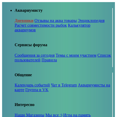
Аквариумисту
Дневники
Отзывы на аква товары
Энциклопедия
Расчет совместимости рыбок
Калькулятор
аквариумов
Сервисы форума
Сообщения за сегодня
Темы с моим участием
Список
пользователей
Правила
Общение
Календарь событий
Чат в Telegram
Аквариумисты на
карте
Группа в VK
Интересно
Наши Магазины
Мы все :)
Игра на память