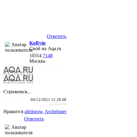
Ответить
KoRvin
Свой на Aqa.ru
10314
7148
Москва
Стрижемся...
04/12/2021 12:28:08
#2964140
Нравится
afedorow
,
Archeloper
Ответить