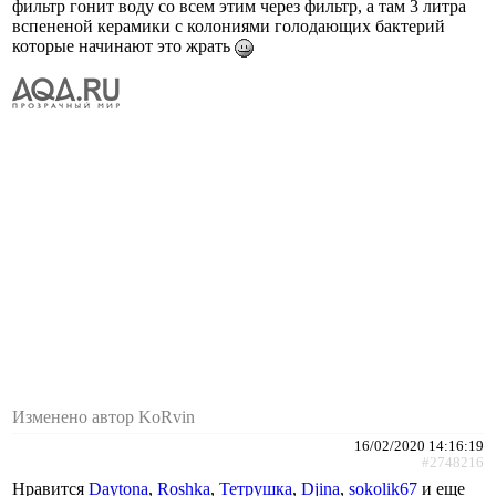
фильтр гонит воду со всем этим через фильтр, а там 3 литра
вспененой керамики с колониями голодающих бактерий
которые начинают это жрать
Изменено автор KoRvin
16/02/2020 14:16:19
#2748216
Нравится
Daytona
,
Roshka
,
Тетрушка
,
Djina
,
sokolik67
и еще