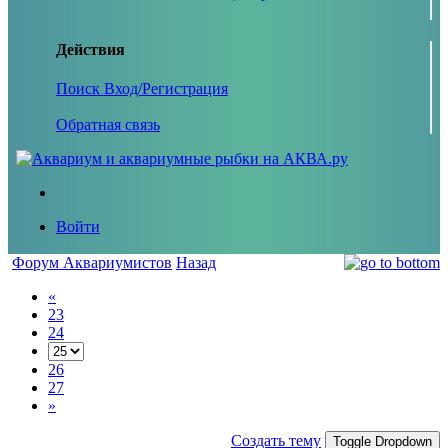
Действия
Поиск
Вход/Регистрация
Обратная связь
Войти
Форум Аквариумистов
Назад
«
23
24
26
27
»
Создать тему
Toggle Dropdown