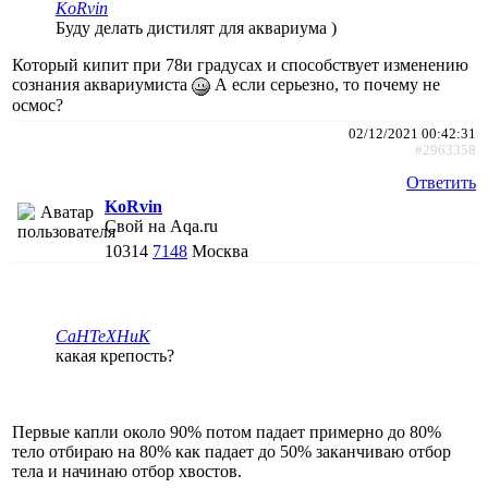
KoRvin
Буду делать дистилят для аквариума )
Который кипит при 78и градусах и способствует изменению
сознания аквариумиста
А если серьезно, то почему не
осмос?
02/12/2021 00:42:31
#2963358
Ответить
KoRvin
Свой на Aqa.ru
10314
7148
Москва
CaHTeXHuK
какая крепость?
Первые капли около 90% потом падает примерно до 80%
тело отбираю на 80% как падает до 50% заканчиваю отбор
тела и начинаю отбор хвостов.