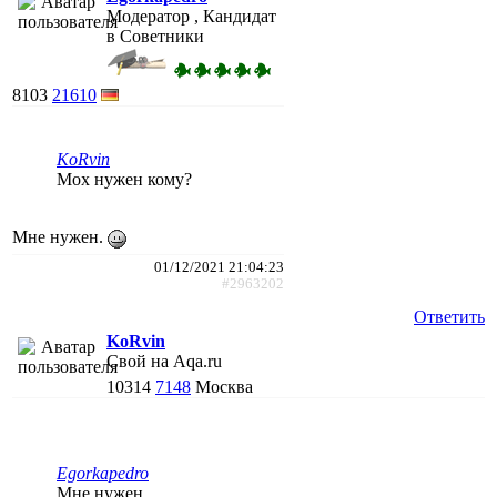
Модератор , Кандидат
в Советники
8103
21610
KoRvin
Мох нужен кому?
Мне нужен.
01/12/2021 21:04:23
#2963202
Ответить
KoRvin
Свой на Aqa.ru
10314
7148
Москва
Egorkapedro
Мне нужен.