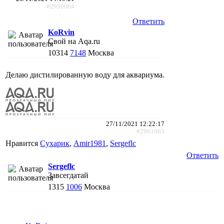
#2959064
Ответить
KoRvin
Свой на Aqa.ru
10314
7148
Москва
Делаю дистилированную воду для аквариума.
27/11/2021 12:22:17
#2961663
Нравится
Сухарик
,
Amir1981
,
Sergeflc
Ответить
Sergeflc
Завсегдатай
1315
1006
Москва