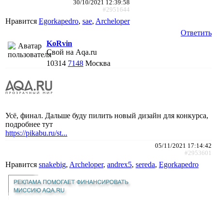
30/10/2021 12:39:58
#2951644
Нравится
Egorkapedro
,
sae
,
Archeloper
Ответить
KoRvin
Свой на Aqa.ru
10314
7148
Москва
Усё, финал. Дальше буду пилить новый дизайн для конкурса,
подробнее тут
https://pikabu.ru/st...
05/11/2021 17:14:42
#2953601
Нравится
snakebig
,
Archeloper
,
andrex5
,
sereda
,
Egorkapedro