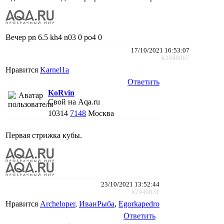
Вечер pn 6.5 kh4 n03 0 po4 0
17/10/2021 16:53:07
#2948067
Нравится
Karnel1a
Ответить
KoRvin
Свой на Aqa.ru
10314
7148
Москва
Первая стрижка кубы.
23/10/2021 13:52:44
#2949831
Нравится
Archeloper
,
ИванРыба
,
Egorkapedro
Ответить