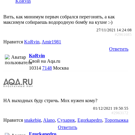
KoRvin
Вить, как минимум первач собрался перегонять, а как
максимум собираешь водородную бомбу на кухне :-)
27/11/2021 14:24:08
#2961685
Нравится
KoRvin
,
Amir1981
Ответить
KoRvin
Свой на Aqa.ru
10314
7148
Москва
НА выходных буду стричь. Мох нужен кому?
01/12/2021 19:50:55
#2963172
Нравится
snakebig
,
Alano
,
Сухарик
,
Egorkapedro
,
Торопыжка
Ответить
Egorkapedro