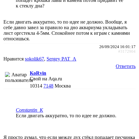
попадёт крошка лавы и камень потом придавит её
к стеклу дна?
Если двигать аккуратно, то по идее не должно. Вообще, я
себе давно завел за правило на дно аквариума укладывать
лист оргстекла 4-5мм. Спокойнее потом к играм с камнями
относишься.
26/09/2024 16:01:17
#3172904
Нравится
sokolik67
,
Sergey PAT_A
Ответить
KoRvin
Свой на Aqa.ru
10314
7148
Москва
Constantin_K
Если двигать аккуратно, то по идее не должно.
Я просто думал, что если между дух стёкл попадает песчинка