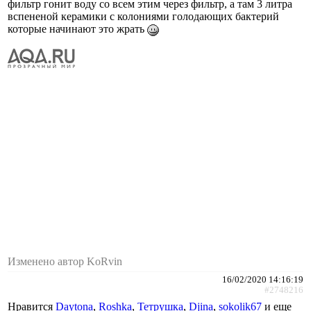
фильтр гонит воду со всем этим через фильтр, а там 3 литра
вспененой керамики с колониями голодающих бактерий
которые начинают это жрать
Изменено автор KoRvin
16/02/2020 14:16:19
#2748216
Нравится
Daytona
,
Roshka
,
Тетрушка
,
Djina
,
sokolik67
и еще