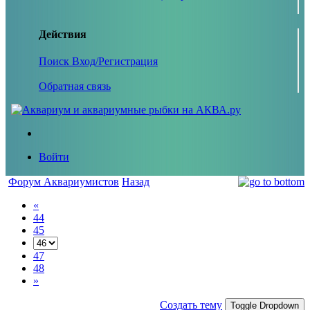
Действия
Поиск
Вход/Регистрация
Обратная связь
Войти
Форум Аквариумистов
Назад
«
44
45
47
48
»
Создать тему
Toggle Dropdown