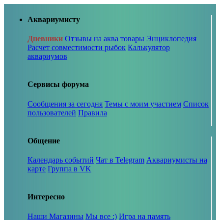
Аквариумисту
Дневники
Отзывы на аква товары
Энциклопедия
Расчет совместимости рыбок
Калькулятор
аквариумов
Сервисы форума
Сообщения за сегодня
Темы с моим участием
Список
пользователей
Правила
Общение
Календарь событий
Чат в Telegram
Аквариумисты на
карте
Группа в VK
Интересно
Наши Магазины
Мы все :)
Игра на память