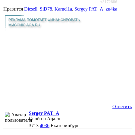
#3172886
Нравится
Diesell
,
SiD78
,
Karnel1a
,
Sergey PAT_A
,
zu4ka
Ответить
Sergey PAT_A
Свой на Aqa.ru
3713
4036
Екатеринбург