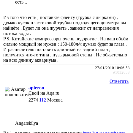
есть...
Из того что есть , поставьте флейту (трубка с дырками) ,
думаю кусок пластиковой трубки подходящего диаметра вы
найдёте . Будет ли она журчать , зависит от направления
потока воды .
P.S. Китайские компрессоры очень недорогие . На ваш объём
сильно мощный не нужен ; 150-180л/ч думаю будет за глаза .
И распылитель поставить длинный на задний план ,
получится что-то типа , пузырьковой стены . Не обязательно
на всю длинну аквариума .
27/01/2010 10:06:53
#1032053
Ответить
apteron
Свой на Aqa.ru
2274
112
Москва
Angarskilya