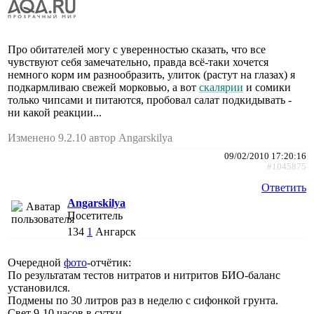
Про обитателей могу с уверенностью сказать, что все
чувствуют себя замечательно, правда всё-таки хочется
немного корм им разнообразить, улиток (растут на глазах) я
подкармливаю свежей морковью, а вот
скалярии
и сомики
только чипсами и питаются, пробовал салат подкидывать -
ни какой реакции...
Изменено 9.2.10 автор Angarskilya
09/02/2010 17:20:16
#1045875
Ответить
Angarskilya
Посетитель
134
1
Ангарск
Очередной
фото
-отчётик:
По результатам тестов нитратов и нитритов БИО-баланс
установился.
Подмены по 30 литров раз в неделю с сифонкой грунта.
Свет 9-10 часов в сутки.