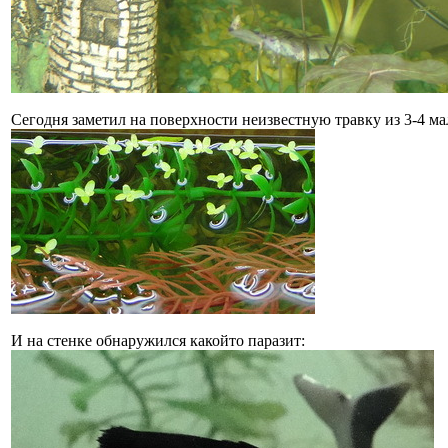
Сегодня заметил на поверхности неизвестную травку из 3-4 ма
И на стенке обнаружился какойто паразит: