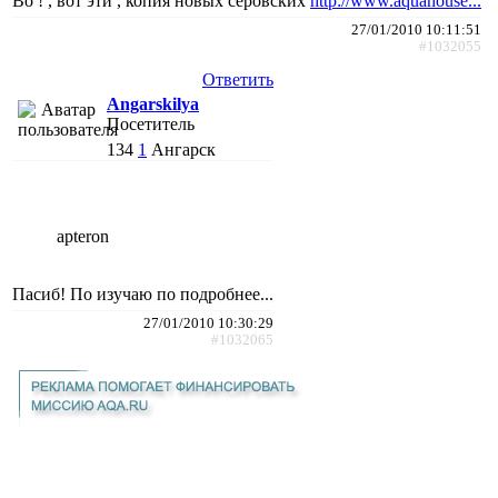
Во ! , вот эти , копия новых серовских
http://www.aquahouse...
27/01/2010 10:11:51
#1032055
Ответить
Angarskilya
Посетитель
134
1
Ангарск
apteron
Пасиб! По изучаю по подробнее...
27/01/2010 10:30:29
#1032065