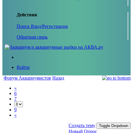
Действия
Поиск
Вход/Регистрация
Обратная связь
Войти
Форум Аквариумистов
Назад
«
6
7
9
»
Создать тему
Toggle Dropdown
Новый Опрос