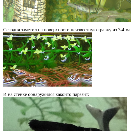
Сегодня заметил на поверхности неизвестную травку из 3-4 ма
И на стенке обнаружился какойто паразит: