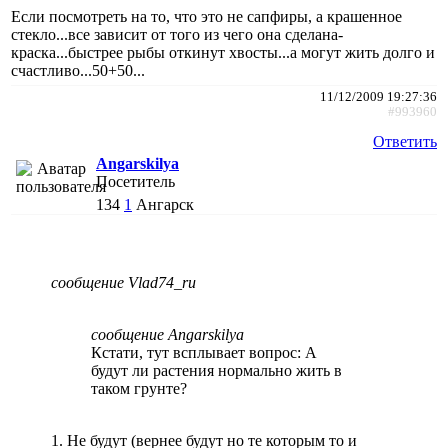
Если посмотреть на то, что это не сапфиры, а крашенное
стекло...все зависит от того из чего она сделана-
краска...быстрее рыбы откинут хвосты...а могут жить долго и
счастливо...50+50...
11/12/2009 19:27:36
#993960
Ответить
Angarskilya
Посетитель
134
1
Ангарск
сообщение Vlad74_ru
сообщение Angarskilya
Кстати, тут всплывает вопрос: А
будут ли растения нормально жить в
таком грунте?
1. Не будут (вернее будут но те которым то и