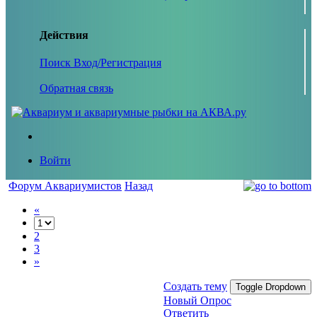
Действия
Поиск
Вход/Регистрация
Обратная связь
Войти
Форум Аквариумистов
Назад
«
2
3
»
Создать тему
Toggle Dropdown
Новый Опрос
Ответить