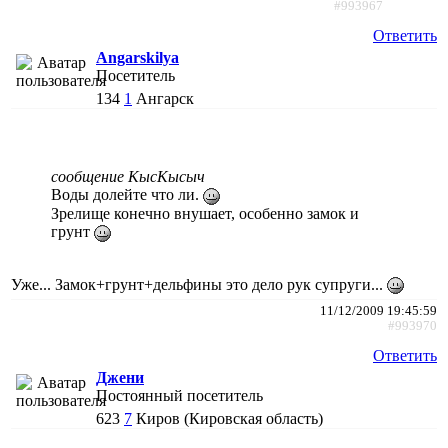
#993967
Ответить
Angarskilya
Посетитель
134
1
Ангарск
сообщение КысКысыч
Воды долейте что ли.
Зрелище конечно внушает, особенно замок и
грунт
Уже... Замок+грунт+дельфины это дело рук супруги...
11/12/2009 19:45:59
#993970
Ответить
Джени
Постоянный посетитель
623
7
Киров (Кировская область)