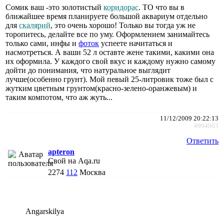
Сомик ваш -это золотистый
коридорас
. ТО что вы в
ближайшее время планируете большой аквариум отдельно
для
скалярий
, это очень хорошо! Только вы тогда уж не
торопитесь, делайте все по уму. Оформлением занимайтесь
только сами, инфы и
фоток
успеете начитаться и
насмотреться. А ваши 52 л оставте жене такими, какими она
их оформила. У каждого свой вкус и каждому нужно самому
дойти до понимания, что натуральное выглядит
лучше(особенно грунт). Мой певый 25-литровик тоже был с
жутким цветным грунтом(красно-зелено-оранжевым) и
таким компотом, что аж жуть...
11/12/2009 20:22:13
#994003
Ответить
apteron
Свой на Aqa.ru
2274
112
Москва
Angarskilya