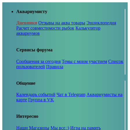
Аквариумисту
Дневники
Отзывы на аква товары
Энциклопедия
Расчет совместимости рыбок
Калькулятор
аквариумов
Сервисы форума
Сообщения за сегодня
Темы с моим участием
Список
пользователей
Правила
Общение
Календарь событий
Чат в Telegram
Аквариумисты на
карте
Группа в VK
Интересно
Наши Магазины
Мы все :)
Игра на память