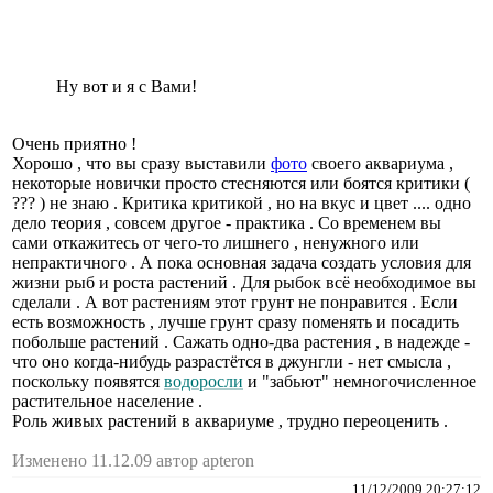
Ну вот и я с Вами!
Очень приятно !
Хорошо , что вы сразу выставили
фото
своего аквариума ,
некоторые новички просто стесняются или боятся критики (
??? ) не знаю . Критика критикой , но на вкус и цвет .... одно
дело теория , совсем другое - практика . Со временем вы
сами откажитесь от чего-то лишнего , ненужного или
непрактичного . А пока основная задача создать условия для
жизни рыб и роста растений . Для рыбок всё необходимое вы
сделали . А вот растениям этот грунт не понравится . Если
есть возможность , лучше грунт сразу поменять и посадить
побольше растений . Сажать одно-два растения , в надежде -
что оно когда-нибудь разрастётся в джунгли - нет смысла ,
поскольку появятся
водоросли
и "забьют" немногочисленное
растительное население .
Роль живых растений в аквариуме , трудно переоценить .
Изменено 11.12.09 автор apteron
11/12/2009 20:27:12