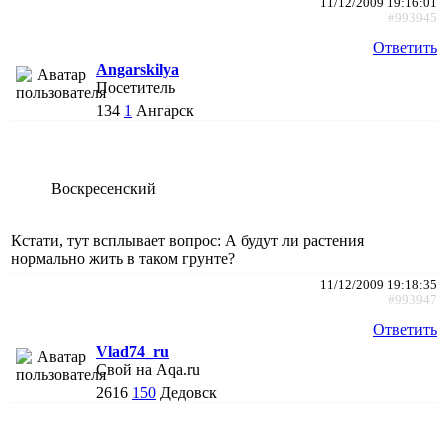
11/12/2009 19:16:01
#993945
Ответить
Angarskilya
Посетитель
134
1
Ангарск
Воскресенский
Кстати, тут всплывает вопрос: А будут ли растения
нормально жить в таком грунте?
11/12/2009 19:18:35
#993947
Ответить
Vlad74_ru
Свой на Aqa.ru
2616
150
Дедовск