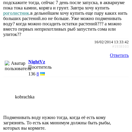
подскажите тогда, сейчас 7 день после запуска, в аквариуме
пока тока камни, коряга и грунт. Завтра хочу купить
роголистник
.в дельнейшем хочу купить еще пару каких нить
больших растений.но не больше. Уже можно подменивать
воду? когда можно посадить остатки растений??? а можно
вместо первых неприхотливых рыб запустить сома или
улиток??
16/02/2014 13:33:42
#1938103
Ответить
NightVz
Посетитель
136
8
kobrachka
Подменивать воду нужно тогда, когда её есть кому
загрязнять. То есть как минимум должны быть рыбы,
которых вы кормите.