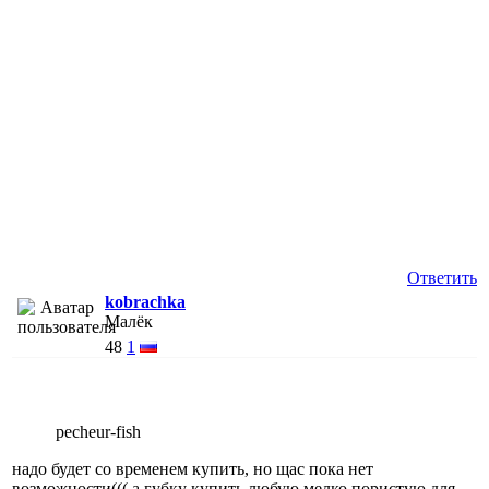
Ответить
kobrachka
Малёк
48
1
pecheur-fish
надо будет со временем купить, но щас пока нет
возможности((( а губку купить любую мелко пористую для