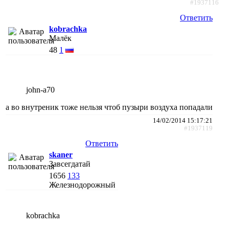
#1937116
Ответить
kobrachka
Малёк
48
1
john-a70
а во внутреник тоже нельзя чтоб пузыри воздуха попадали
14/02/2014 15:17:21
#1937119
Ответить
skaner
Завсегдатай
1656
133
Железнодорожный
kobrachka