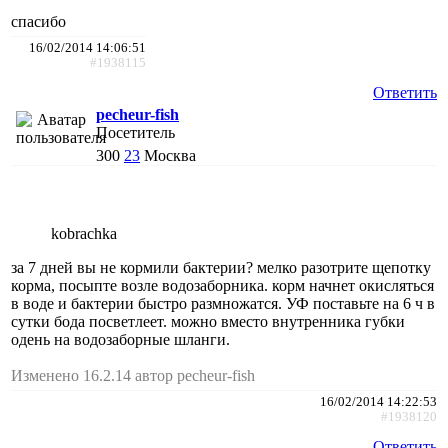
спасибо
16/02/2014 14:06:51
#1938115
Ответить
pecheur-fish
Посетитель
300
23
Москва
kobrachka
за 7 дней вы не кормили бактерии? мелко разотрите щепотку
корма, посыпте возле водозаборника. корм начнет окисляться
в воде и бактерии быстро размножатся. УФ поставьте на 6 ч в
сутки бода посветлеет. можно вместо внутренника губки
одень на водозаборные шланги.
Изменено 16.2.14 автор pecheur-fish
16/02/2014 14:22:53
#1938120
Ответить