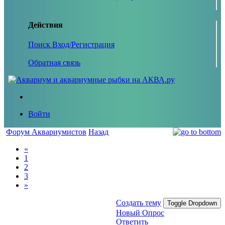
Действия
Поиск
Вход/Регистрация
Обратная связь
Войти
Форум Аквариумистов
Назад
«
1
2
3
»
Создать тему
Toggle Dropdown
Новый Опрос
Ответить