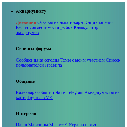
Аквариумисту
Дневники
Отзывы на аква товары
Энциклопедия
Расчет совместимости рыбок
Калькулятор
аквариумов
Сервисы форума
Сообщения за сегодня
Темы с моим участием
Список
пользователей
Правила
Общение
Календарь событий
Чат в Telegram
Аквариумисты на
карте
Группа в VK
Интересно
Наши Магазины
Мы все :)
Игра на память