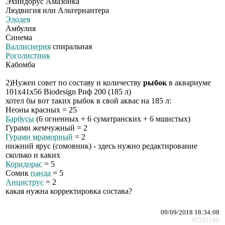
Эхиндорус Амазонка
Людвигия или Альтернантера
Элодея
Амбулия
Синема
Валлиснерия
спиральная
Роголистник
Кабомба
2)Нужен совет по составу и количеству
рыбок
в аквариуме
101х41х56 Biodesign Риф 200 (185 л)
хотел бы вот таких рыбок в свой аквас на 185 л:
Неоны красных = 25
Барбусы
(6 огненных + 6 суматранских + 6 мшистых)
Гурами жемчужный = 2
Гурами мраморный
= 2
нижний ярус (сомовник) - здесь нужно редактирование
сколько и каких
Коридорас
= 5
Сомик
панда
= 5
Анциструс
= 2
какая нужна корректировка состава?
09/09/2018 18:34:08
#2532109