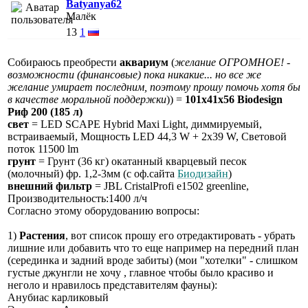
Batyanya62
Малёк
13
1
Собираюсь преобрести
аквариум
(
желание ОГРОМНОЕ! -
возможности (финансовые) пока никакие... но все же
желание умирает последним, поэтому прошу помочь хотя бы
в качестве моральной поддержки
)) =
101х41х56 Biodesign
Риф 200 (185 л)
свет
= LED SCAPE Hybrid Maxi Light, диммируемый,
встраиваемый, Мощность LED 44,3 W + 2x39 W, Световой
поток 11500 lm
грунт
= Грунт (36 кг) окатанный кварцевый песок
(молочный) фр. 1,2-3мм (с оф.сайта
Биодизайн
)
внешний фильтр
= JBL CristalProfi e1502 greenline,
Производительность:1400 л/ч
Согласно этому оборудованию вопросы:
1)
Растения
, вот список прошу его отредактировать - убрать
лишние или добавить что то еще например на передний план
(серединка и задний вроде забиты) (мои "хотелки" - слишком
густые джунгли не хочу , главное чтобы было красиво и
неголо и нравилось представителям фауны):
Анубиас карликовый