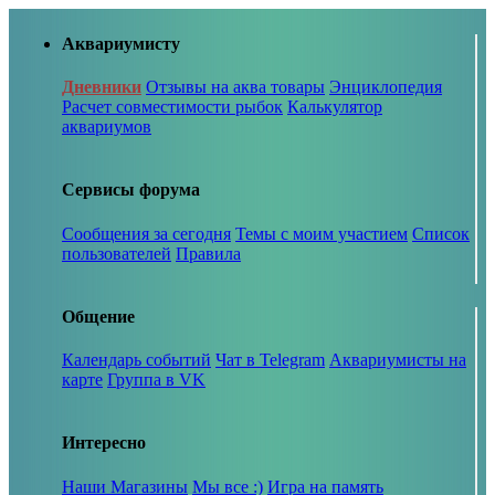
Аквариумисту
Дневники
Отзывы на аква товары
Энциклопедия
Расчет совместимости рыбок
Калькулятор
аквариумов
Сервисы форума
Сообщения за сегодня
Темы с моим участием
Список
пользователей
Правила
Общение
Календарь событий
Чат в Telegram
Аквариумисты на
карте
Группа в VK
Интересно
Наши Магазины
Мы все :)
Игра на память