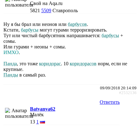
Свой на Aqa.ru
5821
5509
Ставрополь
Ну я бы брал или неонов или
барбусов
.
Кстати,
барбусы
могут гурами терроризировать.
Тут или чистый барбусятник напрашивается:
барбусы
+
сомы.
Или гурами + неоны + сомы.
ИМХО
.
Панда
, это тоже
коридорас
. 10
коридорасов
норм, если не
крупные.
Панды
в самый раз.
09/09/2018 20:14:09
#2532136
Ответить
Batyanya62
Малёк
13
1