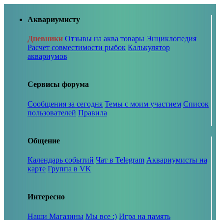
Аквариумисту
Дневники
Отзывы на аква товары
Энциклопедия
Расчет совместимости рыбок
Калькулятор
аквариумов
Сервисы форума
Сообщения за сегодня
Темы с моим участием
Список
пользователей
Правила
Общение
Календарь событий
Чат в Telegram
Аквариумисты на
карте
Группа в VK
Интересно
Наши Магазины
Мы все :)
Игра на память