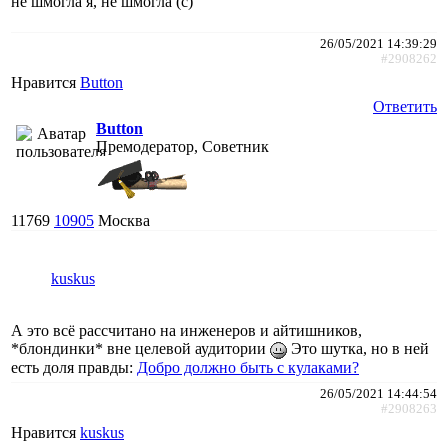
не шмогла я, не шмогла (с)"
26/05/2021 14:39:29
#2908262
Нравится
Button
Ответить
Button
Премодератор, Советник
11769
10905
Москва
kuskus
А это всё расcчитано на инженеров и айтишников,
*блондинки* вне целевой аудитории
Это шутка, но в ней
есть доля правды:
Добро должно быть с кулаками?
26/05/2021 14:44:54
#2908263
Нравится
kuskus