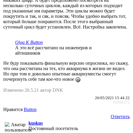
никаких цифр. А будет предоложено посмотреть на
несколько суточных циклов, каждый из которых подходит
под указанные им параметры. Эти циклы можно будет
покрутить и так, и сяк, и повсяк. Чтобы удобно выбрать тот,
который больше понравится. После этого выбранный
суточный цикл будет установлен. Всё. Настройка закончена.
Olga K Button
А это всё расcчитано на инженеров и
айтишников
Не буду показывать финальную версию опросника, но скажу,
что она рассчитана на тех, кто аквариума в жизни не видел.
Но при том и довольно опытные аквариумисты смогут
почерпнуть себе там кое-что новое
Изменено 26.5.21 автор DNK
26/05/2021 15:44:22
#2908272
Нравится
Button
Ответить
kuskus
Постоянный посетитель