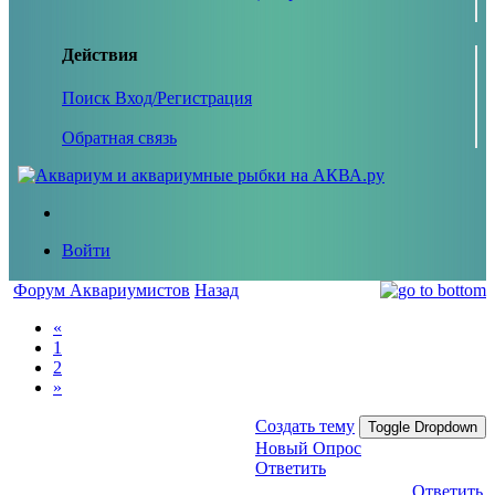
Действия
Поиск
Вход/Регистрация
Обратная связь
Войти
Форум Аквариумистов
Назад
«
1
2
»
Создать тему
Toggle Dropdown
Новый Опрос
Ответить
Ответить