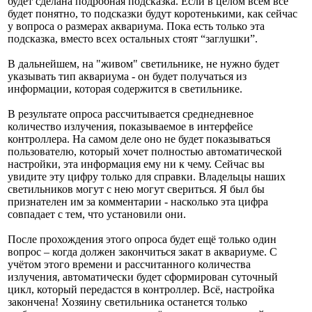
будет сделана подробная подсказка. Если в целом всем всё
будет понятно, то подсказки будут коротенькими, как сейчас
у вопроса о размерах аквариума. Пока есть только эта
подсказка, вместо всех остальных стоят “заглушки”.
В дальнейшем, на "живом" светильнике, не нужно будет
указывать тип аквариума - он будет получаться из
информации, которая содержится в светильнике.
В результате опроса рассчитывается среднедневное
количество излучения, показываемое в интерфейсе
контроллера. На самом деле оно не будет показываться
пользователю, который хочет полностью автоматической
настройки, эта информация ему ни к чему. Сейчас вы
увидите эту цифру только для справки. Владельцы наших
светильников могут с нею могут свериться. Я был бы
признателен им за комментарии - насколько эта цифра
совпадает с тем, что установили они.
После прохождения этого опроса будет ещё только один
вопрос – когда должен закончиться закат в аквариуме. С
учётом этого времени и рассчитанного количества
излучения, автоматически будет сформирован суточный
цикл, который передастся в контроллер. Всё, настройка
закончена! Хозяину светильника останется только