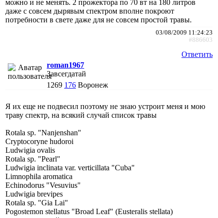
можно и не менять. 2 прожектора по 70 вт на 180 литров
даже с совсем дырявым спектром вполне покроют
потребности в свете даже для не совсем простой травы.
03/08/2009 11:24:23
#886603
Ответить
roman1967
Завсегдатай
1269
176
Воронеж
Я их еще не подвесил поэтому не знаю устроит меня и мою
траву спектр, на всякий случай список травы
Rotala sp. "Nanjenshan"
Cryptocoryne hudoroi
Ludwigia ovalis
Rotala sp. "Pearl"
Ludwigia inclinata var. verticillata "Cuba"
Limnophila aromatica
Echinodorus "Vesuvius"
Ludwigia brevipes
Rotala sp. "Gia Lai"
Pogostemon stellatus "Broad Leaf" (Eusteralis stellata)