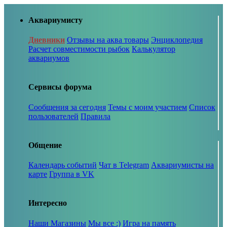
Аквариумисту
Дневники
Отзывы на аква товары
Энциклопедия
Расчет совместимости рыбок
Калькулятор
аквариумов
Сервисы форума
Сообщения за сегодня
Темы с моим участием
Список
пользователей
Правила
Общение
Календарь событий
Чат в Telegram
Аквариумисты на
карте
Группа в VK
Интересно
Наши Магазины
Мы все :)
Игра на память