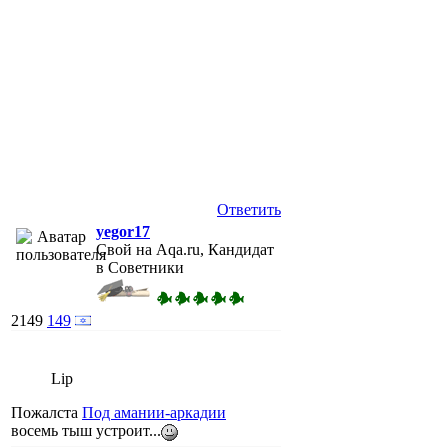
Ответить
yegor17
Свой на Aqa.ru, Кандидат
в Советники
2149
149
Lip
Пожалста
Под амании-аркадии
восемь тыш устроит...