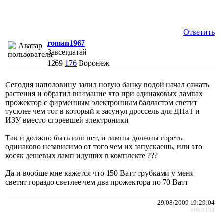
Ответить
roman1967
Завсегдатай
1269
176
Воронеж
Сегодня наполовину залил новую банку водой начал сажать
растения и обратил внимание что при одинаковых лампах
прожектор с фирменным электронным балластом светит
тусклее чем тот в который я засунул дроссель для ДНаТ и
ИЗУ вместо сгоревшей электроники
Так и должно быть или нет, и лампы должны гореть
одинаково независимо от того чем их запускаешь, или это
косяк дешевых ламп идущих в комплекте ???
Да и вообще мне кажется что 150 Ватт трубками у меня
светят гораздо светлее чем два прожектора по 70 Ватт
29/08/2009 19:29:04
#902334