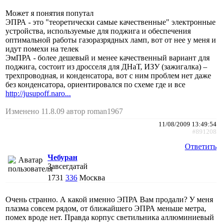
Может я понятия попутал
ЭПРА - это "теоретически самые качественные" электронные
устройства, используемые для поджига и обеспечения
оптимальной работы газоразрядных ламп, вот от нее у меня и
идут помехи на телек
ЭмПРА - более дешевый и менее качественный вариант для
поджига, состоит из дросселя для ДНаТ, ИЗУ (зажигалка) –
трехпроводная, и конденсатора, вот с ним проблем нет даже
без конденсатора, ориентировался по схеме где и все
http://jusupoff.naro...
Изменено 11.8.09 автор roman1967
11/08/2009 13:49:54
#891208
Ответить
Чебуран
Завсегдатай
1731
336
Москва
Очень странно. А какой именно ЭПРА Вам продали? У меня
плазма совсем рядом, от ближайшего ЭПРА меньше метра,
помех вроде нет. Правда корпус светильника аллюминиевый