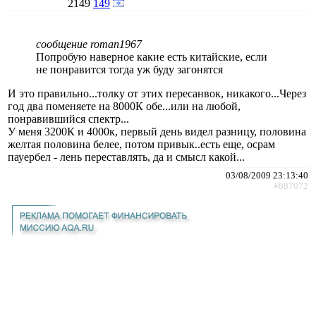
2149
149
сообщение roman1967
Попробую наверное какие есть китайские, если
не понравится тогда уж буду загонятся
И это правильно...толку от этих пересанвок, никакого...Через
год два поменяете на 8000К обе...или на любой,
понравившийся спектр...
У меня 3200К и 4000к, первый день видел разницу, половина
желтая половина белее, потом привык..есть еще, осрам
пауербел - лень переставлять, да и смысл какой...
03/08/2009 23:13:40
#887072