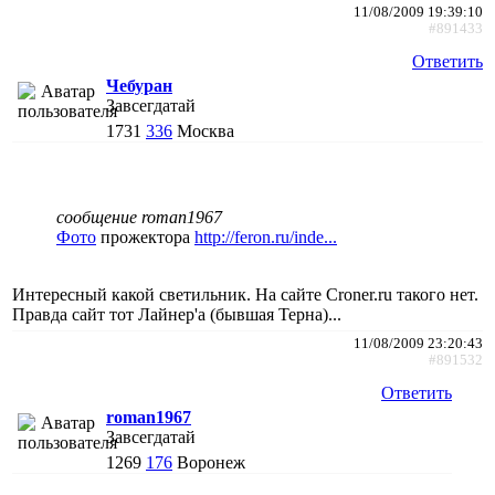
11/08/2009 19:39:10
#891433
Ответить
Чебуран
Завсегдатай
1731
336
Москва
сообщение roman1967
Фото
прожектора
http://feron.ru/inde...
Интересный какой светильник. На сайте Croner.ru такого нет.
Правда сайт тот Лайнер'а (бывшая Терна)...
11/08/2009 23:20:43
#891532
Ответить
roman1967
Завсегдатай
1269
176
Воронеж