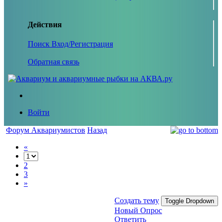
Действия
Поиск
Вход/Регистрация
Обратная связь
Войти
Форум Аквариумистов
Назад
«
2
3
»
Создать тему
Toggle Dropdown
Новый Опрос
Ответить