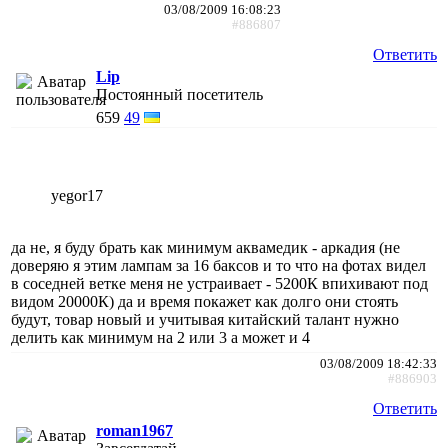
03/08/2009 16:08:23
#886807
Ответить
Lip
Постоянный посетитель
659
49
yegor17
да не, я буду брать как минимум аквамедик - аркадия (не
доверяю я этим лампам за 16 баксов и то что на фотах видел
в соседней ветке меня не устраивает - 5200К впихивают под
видом 20000К) да и время покажет как долго они стоять
будут, товар новый и учитывая китайский талант нужно
делить как минимум на 2 или 3 а может и 4
03/08/2009 18:42:33
#886903
Ответить
roman1967