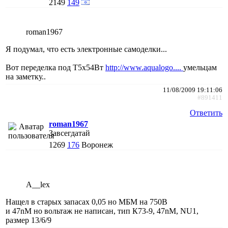
2149
149
roman1967
Я подумал, что есть электронные самоделки...
Вот переделка под Т5х54Вт
http://www.aqualogo....
умельцам
на заметку..
11/08/2009 19:11:06
#891411
Ответить
roman1967
Завсегдатай
1269
176
Воронеж
A__lex
Нащел в старых запасах 0,05 но МБМ на 750В
и 47nM но вольтаж не написан, тип К73-9, 47nM, NU1,
размер 13/6/9