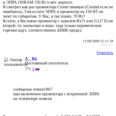
и ЭПРА OSRAM 150 Вт в мет. корпусе.
Я смотрел как раз прожектора Croner вживую (Corund если не
ошибаюсь). Там кстати ЭПРА в прожектор на 150 ВТ не
лезет по габаритам. У Вас, я так понял, 70 Вт?
Кстати, а Вы взяли прожектор с цоколем Rx7s или G12? Если
второй, то, насколько я знаю, туда только керамические
горелки идут, соответственно 4200К предел.
11/08/2009 15:11:59
#891256
Ответить
A__lex
Постоянный посетитель
771
3
сообщение roman1967
при включении прожектора с встроенной ЭПРА
на телевизоре помехи