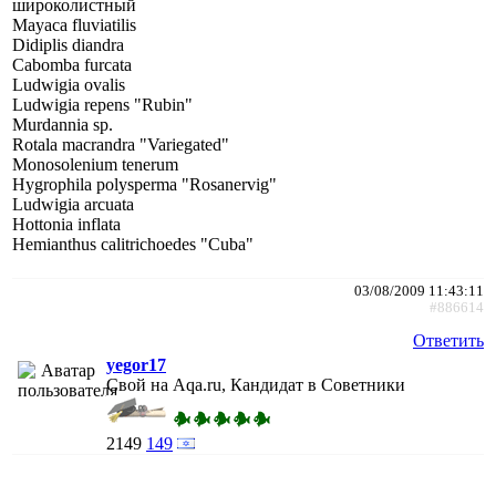
широколистный
Mayaca fluviatilis
Didiplis diandra
Cabomba furcata
Ludwigia ovalis
Ludwigia repens "Rubin"
Murdannia sp.
Rotala macrandra "Variegated"
Monosolenium tenerum
Hygrophila polysperma "Rosanervig"
Ludwigia arcuata
Hottonia inflata
Hemianthus calitrichoedes "Cuba"
03/08/2009 11:43:11
#886614
Ответить
yegor17
Свой на Aqa.ru, Кандидат в Советники
2149
149