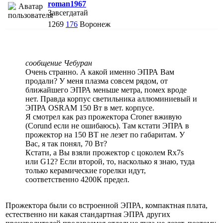
roman1967
Завсегдатай
1269
176
Воронеж
сообщение Чебуран
Очень странно. А какой именно ЭПРА Вам
продали? У меня плазма совсем рядом, от
ближайшего ЭПРА меньше метра, помех вроде
нет. Правда корпус светильника аллюминиевый и
ЭПРА OSRAM 150 Вт в мет. корпусе.
Я смотрел как раз прожектора Croner вживую
(Corund если не ошибаюсь). Там кстати ЭПРА в
прожектор на 150 ВТ не лезет по габаритам. У
Вас, я так понял, 70 Вт?
Кстати, а Вы взяли прожектор с цоколем Rx7s
или G12? Если второй, то, насколько я знаю, туда
только керамические горелки идут,
соответственно 4200К предел.
Прожектора были со встроенной ЭПРА, компактная плата,
естественно ни какая стандартная ЭПРА других