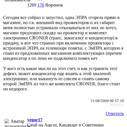
1269
176
Воронеж
Сегодня все собрал и запустил, одна ЭПРА сгорела прямо в
магазине, но т.к. внешний вид прожекторов и их габарит
меня полностью устраивали отказываться от них не хотел,
магазин предложил скидку на прожектор и комплект
электроники CRONER (транс, зажигалку и конденсатор) в
придачу, и вот что странно при включении прожектора с
встроенной ЭПРА на телевизоре помехи, с ЭмПРА которую я
спаял из предложенных магазином комплектующих (причем
конденсатор я по лени не подключил) помех нет
У кого есть какие мысли на этот счет, и как устранить этот
дефект, может конденсатор еще впаять к этой хваленой
электронике, или выкинуть ее совсем и спаять самому
второй ЭмПРА из того же комплекта CRONER, благо стоит
он недорого
11/08/2009 00:57:19
#890932
Ответить
yegor17
Свой на Aqa.ru, Кандидат в Советники