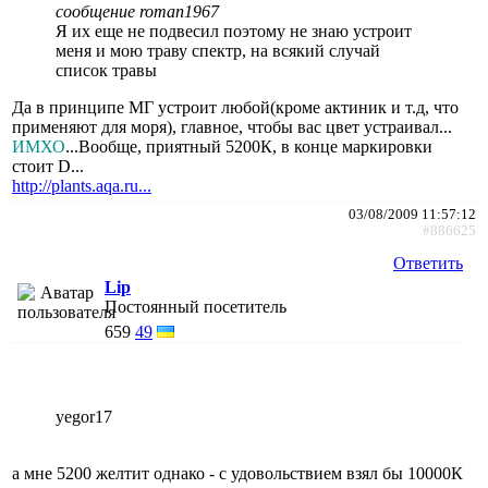
сообщение roman1967
Я их еще не подвесил поэтому не знаю устроит
меня и мою траву спектр, на всякий случай
список травы
Да в принципе МГ устроит любой(кроме актиник и т.д, что
применяют для моря), главное, чтобы вас цвет устраивал...
ИМХО
...Вообще, приятный 5200К, в конце маркировки
стоит D...
http://plants.aqa.ru...
03/08/2009 11:57:12
#886625
Ответить
Lip
Постоянный посетитель
659
49
yegor17
а мне 5200 желтит однако - с удовольствием взял бы 10000К