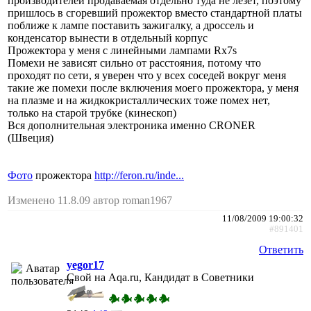
производителей продаваемая отдельно туда не лезет, поэтому
пришлось в сгоревший прожектор вместо стандартной платы
поближе к лампе поставить зажигалку, а дроссель и
конденсатор вынести в отдельный корпус
Прожектора у меня с линейными лампами Rx7s
Помехи не зависят сильно от расстояния, потому что
проходят по сети, я уверен что у всех соседей вокруг меня
такие же помехи после включения моего прожектора, у меня
на плазме и на жидкокристаллических тоже помех нет,
только на старой трубке (кинескоп)
Вся дополнительная электроника именно CRONER
(Швеция)
Фото
прожектора
http://feron.ru/inde...
Изменено 11.8.09 автор roman1967
11/08/2009 19:00:32
#891401
Ответить
yegor17
Свой на Aqa.ru, Кандидат в Советники