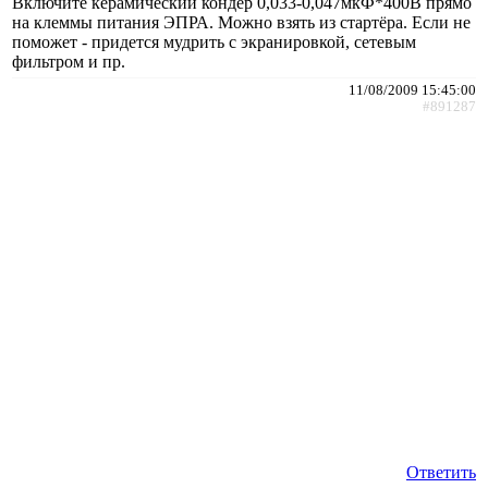
Включите керамический кондёр 0,033-0,047мкФ*400В прямо
на клеммы питания ЭПРА. Можно взять из стартёра. Если не
поможет - придется мудрить с экранировкой, сетевым
фильтром и пр.
11/08/2009 15:45:00
#891287
Ответить