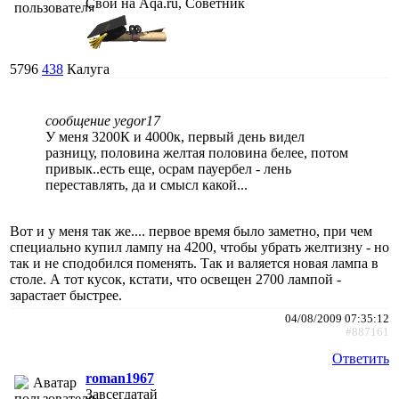
Свой на Aqa.ru, Советник
5796
438
Калуга
сообщение yegor17
У меня 3200К и 4000к, первый день видел
разницу, половина желтая половина белее, потом
привык..есть еще, осрам пауербел - лень
переставлять, да и смысл какой...
Вот и у меня так же.... первое время было заметно, при чем
специально купил лампу на 4200, чтобы убрать желтизну - но
так и не сподобился поменять. Так и валяется новая лампа в
столе. А тот кусок, кстати, что освещен 2700 лампой -
зарастает быстрее.
04/08/2009 07:35:12
#887161
Ответить
roman1967
Завсегдатай