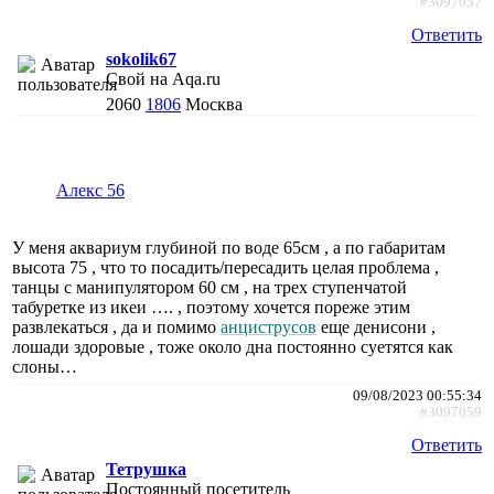
#3097057
Ответить
sokolik67
Свой на Aqa.ru
2060
1806
Москва
Алекс 56
У меня аквариум глубиной по воде 65см , а по габаритам
высота 75 , что то посадить/пересадить целая проблема ,
танцы с манипулятором 60 см , на трех ступенчатой
табуретке из икеи …. , поэтому хочется пореже этим
развлекаться , да и помимо
анциструсов
еще денисони ,
лошади здоровые , тоже около дна постоянно суетятся как
слоны…
09/08/2023 00:55:34
#3097059
Ответить
Тетрушка
Постоянный посетитель