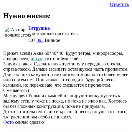
Ответить
Нужно мнение
Тетрушка
Постоянный посетитель
507
393
Видное
Привет всем!) Аква 60*40*40. Будут тетры, микрорасборы,
водорослеед,
петух
и кто-нибудь ещё.
Задумка такая. Сделать пляжную зону у переднего стекла,
справа-песок. Дальше засыпать оставшуюся часть пропантом.
Двигаю пока камушки и не понимаю хорошо это более менее
или совсем нет. Попыталась отгородить будущий песок
камнями, но переживаю, что смешается с пропантом.
Смешается?)
Между двух больших камней планирую тропку пустить к
заднему стеклу тоже из песка, но пока не знаю как. Хотелось
бы без сложных конструкций, пока не придумала.
До этого хотела пустыню и красный песок, но ушла от этого,
т.к. растения там особо не в кассу.
Фото
сейчас сделаю