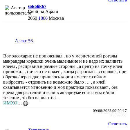
sokolik67
Свой на Aqa.ru
2060
1806
Москва
Алекс 56
Вот элеохарис не приклеивал , но у меристемной роталы
макрандры корешки очень маленькие и не надо их заливать
клеем , расправил в разные стороны , а центр на точку клея
приложил , ничего не пожег , когда разрослась в горшке , при
обрезке/пересадке пришлось корни вместе с сойлом
выбросить - отделить не возможно было … , а клей
схватывается мгновенно и моя практика показывает , без
вреда для растений и если в аквариуме есть сомы и/или
течение , то без вариантов…
ИМХО
…
09/08/2023 00:20:17
#3097051
Ответить