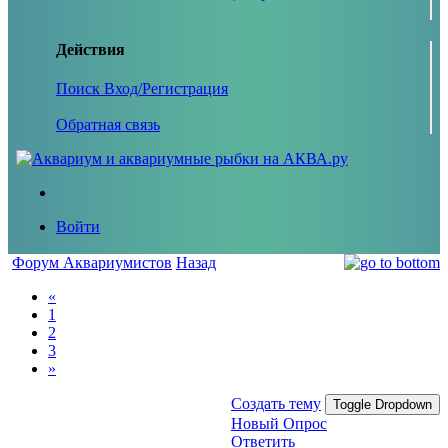
Действия
Поиск
Вход/Регистрация
Обратная связь
Войти
Форум Аквариумистов
Назад
«
1
2
3
»
Создать тему
Toggle Dropdown
Новый Опрос
Ответить