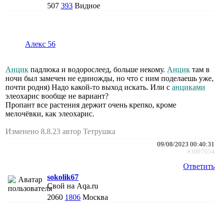
507
393
Видное
Алекс 56
Анцик
падлюка и водорослеед, больше некому.
Анцик
там в
ночи был замечен не единожды, но что с ним поделаешь уже,
почти родня) Надо какой-то выход искать. Или с
анциками
элеохарис вообще не вариант?
Пропант все растения держит очень крепко, кроме
мелочёвки, как элеохарис.
Изменено 8.8.23 автор Тетрушка
09/08/2023 00:40:31
#3097054
Ответить
sokolik67
Свой на Aqa.ru
2060
1806
Москва