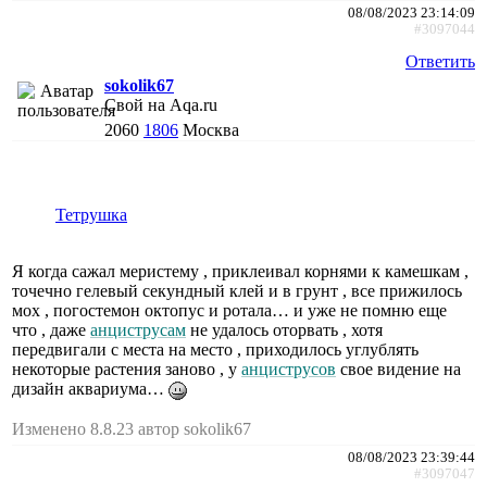
08/08/2023 23:14:09
#3097044
Ответить
sokolik67
Свой на Aqa.ru
2060
1806
Москва
Тетрушка
Я когда сажал меристему , приклеивал корнями к камешкам ,
точечно гелевый секундный клей и в грунт , все прижилось
мох , погостемон октопус и ротала… и уже не помню еще
что , даже
анциструсам
не удалось оторвать , хотя
передвигали с места на место , приходилось углублять
некоторые растения заново , у
анциструсов
свое видение на
дизайн аквариума…
Изменено 8.8.23 автор sokolik67
08/08/2023 23:39:44
#3097047