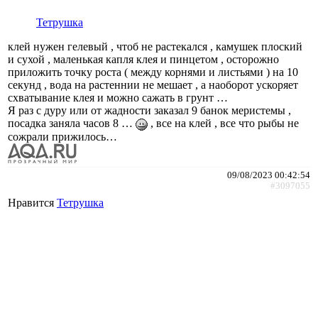
Тетрушка
клей нужен гелевый , чтоб не растекался , камушек плоский
и сухой , маленькая капля клея и пинцетом , осторожно
приложить точку роста ( между корнями и листьями ) на 10
секунд , вода на растеннии не мешает , а наоборот ускоряет
схватывание клея и можно сажать в грунт …
Я раз с дуру или от жадности заказал 9 банок меристемы ,
посадка заняла часов 8 …
, все на клей , все что рыбы не
сожрали прижилось…
09/08/2023 00:42:54
#3097055
Нравится
Тетрушка