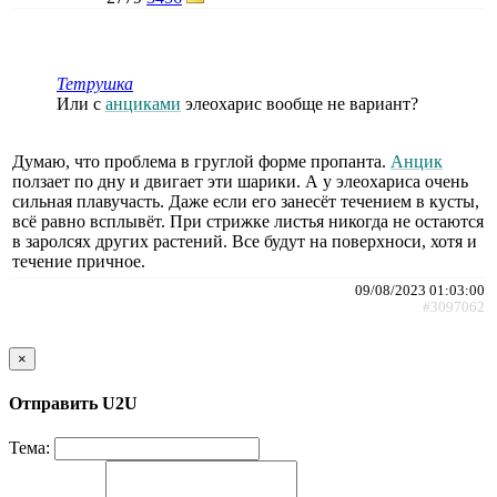
Тетрушка
Или с
анциками
элеохарис вообще не вариант?
Думаю, что проблема в груглой форме пропанта.
Анцик
ползает по дну и двигает эти шарики. А у элеохариса очень
сильная плавучасть. Даже если его занесёт течением в кусты,
всё равно всплывёт. При стрижке листья никогда не остаются
в заролсях других растений. Все будут на поверхноси, хотя и
течение причное.
09/08/2023 01:03:00
#3097062
×
Отправить U2U
Тема: