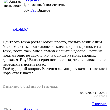
Тетрушка
Постоянный посетитель
507
393
Видное
sokolik67
Центр это точка роста? Боюсь просто, столько возни с ним
было. Маленькая капелюшечка клея на один корешок и на
точку роста, так? Мне в граммах вешать надобно. Растение
пока ни одно не сдохло, но чую лишь на моих эмоциях
держатся. Вру! Валиснерия помирает, та, что курчавая, после
пересадки в новый аквас.
Ещё дурацкий вопрос. Растения же мокрые, камни тоже-клей
норм схватывает?
Изменено 8.8.23 автор Тетрушка
09/08/2023 00:32:07
#3097052
Ответить
Алекс 56