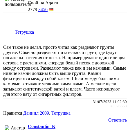
Свой на Aqa.ru
2779
3456
Тетрушка
Сам такое не делал, просто читал как разделяют грунты
другие. Обычно разделяют питательный грунт, где будут
посажены растения от песка. Например делают один или два
острова с растениями, спереди белый песок с дорожкой
между островами. Разделяют также как и вы камнями. Самые
низкие камни должны быть выше грунта. Камни
фиксируются между собой клеем. Щели между большими
камнями затыкают мелкими камушками. А мелкие щели
затыкают синтетической ватой и клеем. Часто используют
для этого вату от сигаретных фильтров.
31/07/2023 11:02:30
#3095563
Нравится
Даниил 2009
,
Тетрушка
Ответить
Constantin_K