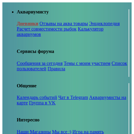
Аквариумисту
Дневники
Отзывы на аква товары
Энциклопедия
Расчет совместимости рыбок
Калькулятор
аквариумов
Сервисы форума
Сообщения за сегодня
Темы с моим участием
Список
пользователей
Правила
Общение
Календарь событий
Чат в Telegram
Аквариумисты на
карте
Группа в VK
Интересно
Наши Магазины
Мы все :)
Игра на память