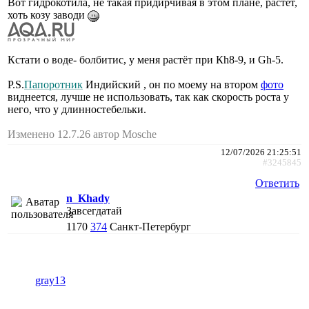
Вот гидрокотила, не такая придирчивая в этом плане, растёт,
хоть козу заводи
Кстати о воде- болбитис, у меня растёт при Кh8-9, и Gh-5.
P.S.
Папоротник
Индийский , он по моему на втором
фото
виднеется, лучше не использовать, так как скорость роста у
него, что у длинностебельки.
Изменено 12.7.26 автор Mosche
12/07/2026 21:25:51
#3245845
Ответить
n_Khady
Завсегдатай
1170
374
Санкт-Петербург
gray13