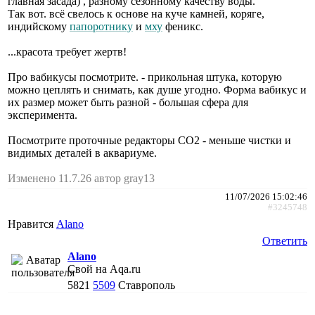
главная засада) , разному сезонному качеству воды.
Так вот. всё свелось к основе на куче камней, коряге,
индийскому
папоротнику
и
мху
феникс.
...красота требует жертв!
Про вабикусы посмотрите. - прикольная штука, которую
можно цеплять и снимать, как душе угодно. Форма вабикус и
их размер может быть разной - большая сфера для
эксперимента.
Посмотрите проточные редакторы СО2 - меньше чистки и
видимых деталей в аквариуме.
Изменено 11.7.26 автор gray13
11/07/2026 15:02:46
#3245748
Нравится
Alano
Ответить
Alano
Свой на Aqa.ru
5821
5509
Ставрополь