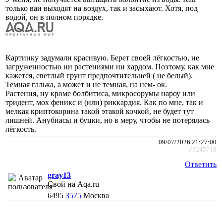
только ваи выходят на воздух, так и засыхают. Хотя, под
водой, он в полном порядке.
Картинку задумали красивую. Берет своей лёгкостью, не
загруженностью ни растениями ни хардом. Поэтому, как мне
кажется, светлый грунт предпочтительней ( не белый).
Темная галька, а может и не темная, на нем- ок.
Растения, ну кроме болбитиса, микросорумы нароу или
тридент, мох феникс и (или) риккардия. Как по мне, так и
мелкая криптокорина такой этакой кочкой, не будет тут
лишней. Анубиасы и буцки, но в меру, чтобы не потерялась
лёгкость.
09/07/2026 21:27:00
#3245718
Ответить
gray13
Свой на Aqa.ru
6495
3575
Москва