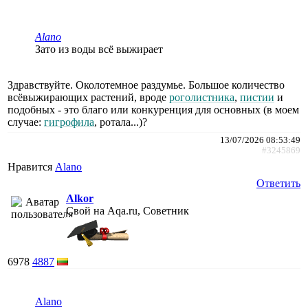
Alano
Зато из воды всё выжирает
Здравствуйте. Околотемное раздумье. Большое количество
всёвыжирающих растений, вроде
роголистника
,
пистии
и
подобных - это благо или конкуренция для основных (в моем
случае:
гигрофила
, ротала...)?
13/07/2026 08:53:49
#3245869
Нравится
Alano
Ответить
Alkor
Свой на Aqa.ru, Советник
6978
4887
Alano