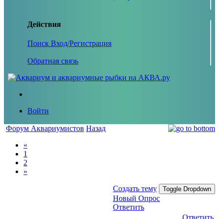
Действия
Поиск
Вход/Регистрация
Обратная связь
Войти
Форум Аквариумистов
Назад
«
1
2
»
Создать тему
Toggle Dropdown
Новый Опрос
Ответить
Ответить