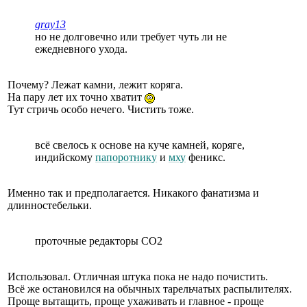
gray13
но не долговечно или требует чуть ли не
ежедневного ухода.
Почему? Лежат камни, лежит коряга.
На пару лет их точно хватит
Тут стричь особо нечего. Чистить тоже.
всё свелось к основе на куче камней, коряге,
индийскому
папоротнику
и
мху
феникс.
Именно так и предполагается. Никакого фанатизма и
длинностебельки.
проточные редакторы СО2
Использовал. Отличная штука пока не надо почистить.
Всё же остановился на обычных тарельчатых распылителях.
Проще вытащить, проще ухаживать и главное - проще