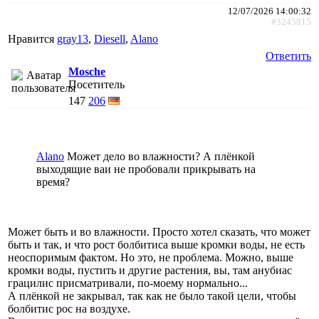
12/07/2026 14:00:32
#3245815
Нравится
gray13
,
Diesell
,
Alano
Ответить
Mosche
Посетитель
147
206
Alano
Может дело во влажности? А плёнкой
выходящие ваи не пробовали прикрывать на
время?
Может быть и во влажности. Просто хотел сказать, что может
быть и так, и что рост болбитиса выше кромки воды, не есть
неоспоримым фактом. Но это, не проблема. Можно, выше
кромки воды, пустить и другие растения, вы, там анубиас
грацилис присматривали, по-моему нормально...
А плёнкой не закрывал, так как не было такой цели, чтобы
болбитис рос на воздухе.