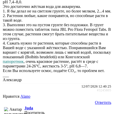
pH 7,4–8,0.
Это достаточно жёсткая вода для аквариума.
1. Я бы делал не на светлом грунте, но более мелком, 2...4 мм.
2. Растения любые, какие понравятся, но способные расти в
такой воде.
3. Выполнял это на пустом грунте без подложки. В грунт
можно поместить таблеток типа JBL Pro Flora Ferropol Tabs. В
этом случае, растения смогут брать питательные вещества и
из грунта.
4. Сажать нужно те растения, которые способны расти в
Вашей воде с указанной жёсткостью. Понравившийся Вам
вариант с корягой, возможен лишь с мягкой водой, поскольку
показанный (Bolbitis heudelotii) или Конголезский
папоротник
, очень красивое растение, растёт в среде с
параметрами 24-26°С, жесткость 3-5°, рН 6,8—7.
Если Вы используете осмос, подаёте СО₂, то проблем нет.
___
Александр
12/07/2026 12:40:25
#3245805
Нравится
Alano
Ответить
Juda
Посетитель