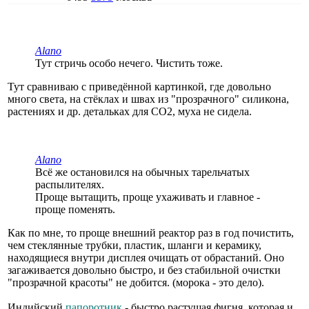
Alano
Тут стричь особо нечего. Чистить тоже.
Тут сравниваю с приведённой картинкой, где довольно
много света, на стёклах и швах из "прозрачного" силикона,
растениях и др. детальках для СО2, муха не сидела.
Alano
Всё же остановился на обычных тарельчатых
распылителях.
Проще вытащить, проще ухаживать и главное -
проще поменять.
Как по мне, то проще внешний реактор раз в год почистить,
чем стеклянные трубки, пластик, шланги и керамику,
находящиеся внутри дисплея очищать от обрастаний. Оно
загаживается довольно быстро, и без стабильной очистки
"прозрачной красоты" не добится. (морока - это дело).
Индийский
папоротник
- быстро растущая фигня, которая и