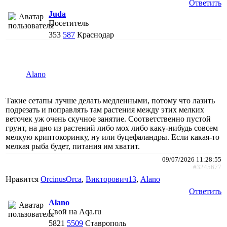
Ответить
Juda
Посетитель
353
587
Краснодар
Alano
Такие сетапы лучше делать медленными, потому что лазить
подрезать и поправлять там растения между этих мелких
веточек уж очень скучное занятие. Соответственно пустой
грунт, на дно из растений либо мох либо каку-нибудь совсем
мелкую криптокоринку, ну или буцефаландры. Если какая-то
мелкая рыба будет, питания им хватит.
09/07/2026 11:28:55
#3245677
Нравится
ОrcinusОrca
,
Викторович13
,
Alano
Ответить
Alano
Свой на Aqa.ru
5821
5509
Ставрополь