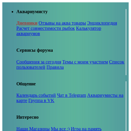
Аквариумисту
Дневники
Отзывы на аква товары
Энциклопедия
Расчет совместимости рыбок
Калькулятор
аквариумов
Сервисы форума
Сообщения за сегодня
Темы с моим участием
Список
пользователей
Правила
Общение
Календарь событий
Чат в Telegram
Аквариумисты на
карте
Группа в VK
Интересно
Наши Магазины
Мы все :)
Игра на память