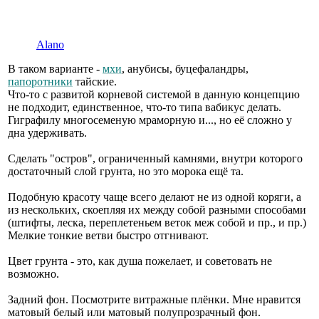
Alano
В таком варианте -
мхи
, анубисы, буцефаландры,
папоротники
тайские.
Что-то с развитой корневой системой в данную концепцию
не подходит, единственное, что-то типа вабикус делать.
Гиграфилу многосеменую мраморную и..., но её сложно у
дна удерживать.
Сделать "остров", ограниченный камнями, внутри которого
достаточный слой грунта, но это морока ещё та.
Подобную красоту чаще всего делают не из одной коряги, а
из нескольких, скоепляя их между собой разными способами
(штифты, леска, переплетеньем веток меж собой и пр., и пр.)
Мелкие тонкие ветви быстро отгнивают.
Цвет грунта - это, как душа пожелает, и советовать не
возможно.
Задний фон. Посмотрите витражные плёнки. Мне нравится
матовый белый или матовый полупрозрачный фон.