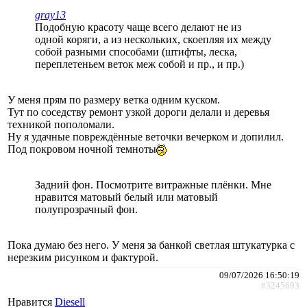
gray13
Подобную красоту чаще всего делают не из
одной коряги, а из нескольких, скоепляя их между
собой разными способами (штифты, леска,
переплетеньем веток меж собой и пр., и пр.)
У меня прям по размеру ветка одним куском.
Тут по соседству ремонт узкой дороги делали и деревья
техникой пополомали.
Ну я удачные повреждённые веточки вечерком и допилил.
Под покровом ночной темноты
Задний фон. Посмотрите витражные плёнки. Мне
нравится матовый белый или матовый
полупрозрачный фон.
Пока думаю без него. У меня за банкой светлая штукатурка с
нерезким рисунком и фактурой.
09/07/2026 16:50:19
#3245693
Нравится
Diesell