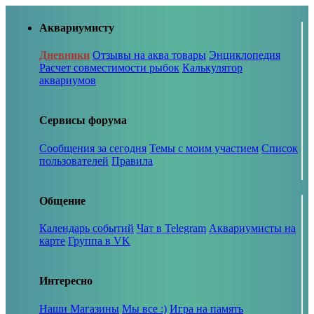
Аквариумисту
Дневники
Отзывы на аква товары
Энциклопедия
Расчет совместимости рыбок
Калькулятор
аквариумов
Сервисы форума
Сообщения за сегодня
Темы с моим участием
Список
пользователей
Правила
Общение
Календарь событий
Чат в Telegram
Аквариумисты на
карте
Группа в VK
Интересно
Наши Магазины
Мы все :)
Игра на память