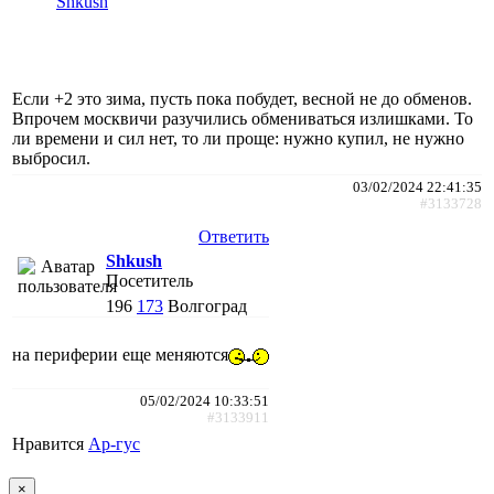
Shkush
Если +2 это зима, пусть пока побудет, весной не до обменов.
Впрочем москвичи разучились обмениваться излишками. То
ли времени и сил нет, то ли проще: нужно купил, не нужно
выбросил.
03/02/2024 22:41:35
#3133728
Ответить
Shkush
Посетитель
196
173
Волгоград
на периферии еще меняются
05/02/2024 10:33:51
#3133911
Нравится
Ар-гус
×