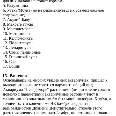
для них малави не станет кормом)
5. Радужницы
6. Утаку/Мбуна (но не рекомендуется их совместностное
содержание)
7. Акулий Балу
8. Макрагнатусы
9. Мастацембелы
10. Метиннисы
11. Калломоихты
12. Полиптерусы
13. Лепаринусы
14. Сомы панцирные
15. Гиринохейлусы
16.
Сае
17. Боции
IX. Растения
Основываясь на многих увиденных аквариумах, пришёл к
выводу, что если не хочеться нарушить общий вид
Аквариума "Псевдоморе" растениями (лично мне не совсем
повезло с параметрами аквариумные растения тают в
малавийнике) опытным путём был мной подобран Бамбук, а
точнее То, это конечно же НЕ бамбук, а одна из
разновидностей Драцены.Действительно, стебель этого
растения внешне напоминает бамбук, но истинное название