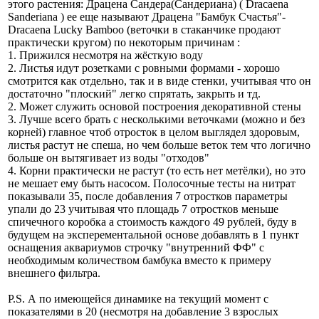
этого растения: Драцена Сандера(Сандериана) ( Dracaena
Sanderiana ) ее еще называют Драцена "Бамбук Счастья"-
Dracaena Lucky Bamboo (веточки в стаканчике продают
практически кругом) по некоторым причинам :
1. Прижился несмотря на жёсткую воду
2. Листья идут розетками с ровными формами - хорошо
смотрится как отдельно, так и в виде стенки, учитывая что он
достаточно "плоский" легко спрятать, закрыть и тд.
2. Может служить основой построения декоративной стены
3. Лучше всего брать с несколькими веточками (можно и без
корней) главное чтоб отросток в целом выглядел здоровым,
листья растут не спеша, но чем больше веток тем что логично
больше он вытягивает из воды "отходов"
4. Корни практически не растут (то есть нет метёлки), но это
не мешает ему быть насосом. Полосочные тесты на нитрат
показывали 35, после добавления 7 отростков параметры
упали до 23 учитывая что площадь 7 отростков меньше
спичечного коробка а стоимость каждого 49 рублей, буду в
будущем на эксперементальной основе добавлять в 1 пункт
оснащения аквариумов строчку "внутренний ФФ" с
необходимым количеством бамбука вместо к примеру
внешнего фильтра.
P.S. А по имеющейся динамике на текущий момент с
показателями в 20 (несмотря на добавление 3 взрослых