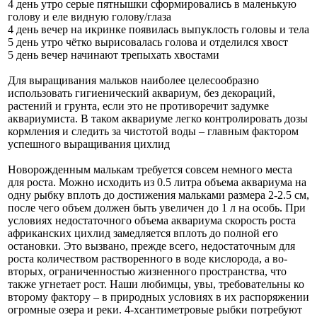
4 день утро серые пятнышки сформировались в маленькую
голову и еле видную голову/глаза
4 день вечер на икринке появилась выпуклость головы и тела
5 день утро чётко вырисовалась голова и отделился хвост
5 день вечер начинают трепыхать хвостами
Для выращивания мальков наиболее целесообразно
использовать гигиенический аквариум, без декораций,
растений и грунта, если это не противоречит задумке
аквариумиста. В таком аквариуме легко контролировать дозы
кормления и следить за чистотой воды – главным фактором
успешного выращивания цихлид
Новорожденным малькам требуется совсем немного места
для роста. Можно исходить из 0.5 литра объема аквариума на
одну рыбку вплоть до достижения мальками размера 2-2.5 см,
после чего объем должен быть увеличен до 1 л на особь. При
условиях недостаточного объема аквариума скорость роста
африканских цихлид замедляется вплоть до полной его
остановки. Это вызвано, прежде всего, недостаточным для
роста количеством растворенного в воде кислорода, а во-
вторых, ограниченностью жизненного пространства, что
также угнетает рост. Наши любимцы, увы, требовательны ко
второму фактору – в природных условиях в их распоряжении
огромные озера и реки. 4-хсантиметровые рыбки потребуют