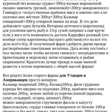
куринной без кожицы грудки+300гр кильки мороженной
(можно заменить треской, лимонемой)+200гр замороженного
Гаммаруса +искусственное крабовое мясо и именно оно а не
палочки-они жёсткие 300гр+300гр Кальмар
очищенный+300гр отварной манки на воде. В это дело
добавляете один бутылёк Веторона аптечного (каротиноид
для усиления цвета рыб) и 15гр сухой паприки а ещё круче
если у кого есть возможность достать Каррофил розовый (это
вообще супер каротиноид быстрого действия) его на всё это
дело всего 6гр. И полученный фарш сдобрить двумя прежде
растворёнными пакетиками желатина. Дать всему постоять с
пол часика часик чтобы желатин связался с ингридиентами и
брикетиками в морозилку затем отламывать и рыбам
скармливать! Красители лучше прежде в каше манной
развести а потом перемешать с общей массой фарша!
Вот рецепт более старого фарша
для Утакцев и
Американцев
просто копирую:
Кальмар чищенный 200гр, Килька200гр, филе грудинки
курицы без шкурки на подложке 200гр, крабовое мясо или
палочки 200гр, зелени любой из перечисленной (крапива,
салат, сельдерей, огурец, шпинат) 200гр
можно замороженную стручковую фасоль и капусту
брюссельскую, сердце говяжье очищенное от болони 100гр
(можно и без него), треску, хека или лимонему 200гр (только