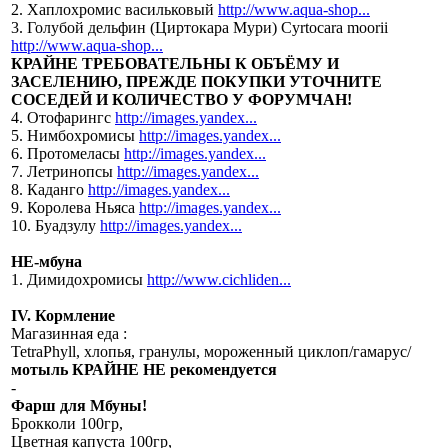
2. Хаплохромис васильковый
http://www.aqua-shop...
3. Голубой дельфин (Циртокара Мури) Cyrtocara moorii
http://www.aqua-shop...
КРАЙНЕ ТРЕБОВАТЕЛЬНЫ К ОБЪЁМУ И
ЗАСЕЛЕНИЮ, ПРЕЖДЕ ПОКУПКИ УТОЧНИТЕ
СОСЕДЕЙ И КОЛИЧЕСТВО У ФОРУМЧАН!
4. Отофарингс
http://images.yandex...
5. Нимбохромисы
http://images.yandex...
6. Протомеласы
http://images.yandex...
7. Летринопсы
http://images.yandex...
8. Каданго
http://images.yandex...
9. Королева Ньяса
http://images.yandex...
10. Буадзулу
http://images.yandex...
НЕ-мбуна
1. Димидохромисы
http://www.cichliden...
IV. Кормление
Магазинная еда :
TetraPhyll, хлопья, гранулы, мороженный циклоп/гамарус/
мотыль КРАЙНЕ НЕ рекомендуется
-
Фарш для Мбуны!
Брокколи 100гр,
Цветная капуста 100гр,