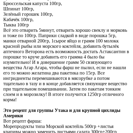
Брюссельская капуста 100гр,
Шпинат 100гр,
Зелёный горошек 100гр,
Кабачёк 100гр,
Тыква 100гр
Всё это отварить 5минут, отварить хорошо свеклу и морковь
и тоже по 100гр. Паприки сладкой в виде порошка 5гр,
манки отварной 200гр, 1сырое яйцо и грамм 100 молокк
красной рыбы или морского коктейля, добавить бутылёк
аптечного Веторона есть возможность достать Астаксантин в
порошке то круче добавить его грамма 4 было бы
изумительно! И в довершение грамм 50 свзязующего
вещества Агар Агара, чтобы фарш не пылил, если не нашли
его то можно желатина два пакетика по 15гр. Все
ингридиенты перемешиваются в мясорубке а потом
тщательно в тазу и в конце добавляется связующее вещество
при тщательном помешивании. Затем по пакетам тонким
слоем и в морозилку! В итоге получится 1250гр отличного
корма!
Это рецепт для группы Утака и для крупной цихлиды
Америки
Вот рецепт фарша:
Морепродукты типа Морской коктейль 500гр +листья
крапивы можно заменить листьями салата 300гр+200гр