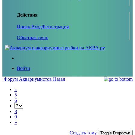
Действия
Поиск
Вход/Регистрация
Обратная связь
Войти
Форум Аквариумистов
Назад
«
5
6
8
9
»
Создать тему
Toggle Dropdown