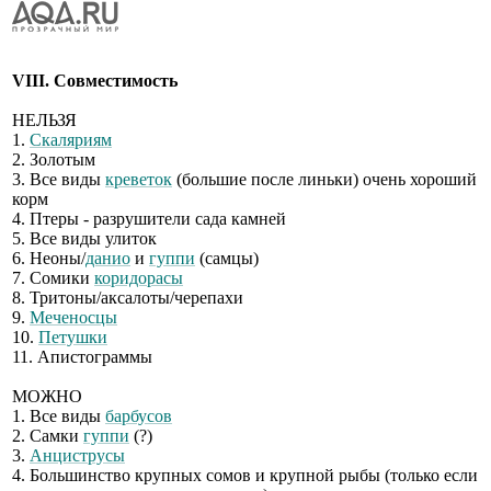
VIII. Совместимость
НЕЛЬЗЯ
1.
Скаляриям
2. Золотым
3. Все виды
креветок
(большие после линьки) очень хороший
корм
4. Птеры - разрушители сада камней
5. Все виды улиток
6. Неоны/
данио
и
гуппи
(самцы)
7. Сомики
коридорасы
8. Тритоны/аксалоты/черепахи
9.
Меченосцы
10.
Петушки
11. Апистограммы
МОЖНО
1. Все виды
барбусов
2. Самки
гуппи
(?)
3.
Анциструсы
4. Большинство крупных сомов и крупной рыбы (только если