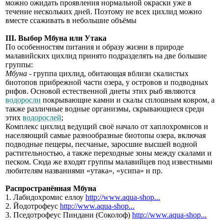
можно ожидать проявления нормальной окраски уже в
течение нескольких дней. Поэтому не всех цихлид можно
вместе ссаживать в небольшие объёмы
III. Выбор Мбуна или Утака
По особенностям питания и образу жизни в природе
малавийских цихлид принято подразделять на две большие
группы:
Мбуна
- группа цихлид, обитающая вблизи скалистых
биотопов прибрежной части озера, у островов и подводных
рифов. Основой естественной диеты этих рыб являются
водоросли
покрывающие камни и скалы сплошным ковром, а
также различные водные организмы, скрывающиеся среди
этих
водорослей
;
Комплекс цихлид ведущий своё начало от хаплохромисов и
населяющий самые разнообразные биотопы озера, включая
подводные пещеры, песчаные, заросшие высшей водной
растительностью, а также переходные зоны между скалами и
песком. Сюда же входят группы малавийцев под известными
любителям названиями «утака», «усипа» и пр.
Распространённая Мбуна
1. Лабидохромис еллоу
http://www.aqua-shop...
2. Йодотрофеус
http://www.aqua-shop...
3. Пседотрофеус Пиндани (Соколоф)
http://www.aqua-shop...