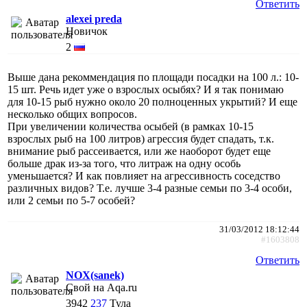
Ответить
alexei preda
Новичок
2
Выше дана рекоммендация по площади посадки на 100 л.: 10-
15 шт. Речь идет уже о взрослых осыбях? И я так понимаю
для 10-15 рыб нужно около 20 полноценных укрытий? И еще
несколько общих вопросов.
При увеличении количества осыбей (в рамках 10-15
взрослых рыб на 100 литров) агрессия будет спадать, т.к.
внимание рыб рассеивается, или же наоборот будет еще
больше драк из-за того, что литраж на одну особь
уменьшается? И как повлияет на агрессивность соседство
различных видов? Т.е. лучше 3-4 разные семьи по 3-4 особи,
или 2 семьи по 5-7 особей?
31/03/2012 18:12:44
#1603808
Ответить
NOX(sanek)
Свой на Aqa.ru
3942
237
Тула