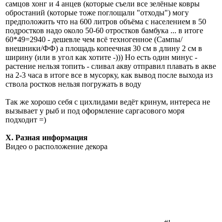
самцов хонг и 4 анцев (которые съели все зелёные ковры
обростаний (которые тоже поглощали "отходы") могу
предположить что на 600 литров объёма с населением в 50
подростков надо около 50-60 отростков бамбука ... в итоге
60*49=2940 - дешевле чем всё техногенное (Сампы/
внешники/ФФ) а площадь копеечная 30 см в длину 2 см в
ширину (или в угол как хотите -))) Но есть один минус -
растение нельзя топить - сливал акву отправил плавать в акве
на 2-3 часа в итоге все в мусорку, как вывод после выхода из
ствола ростков нельзя погружать в воду
Так же хорошо себя с цихлидами ведёт кринум, интереса не
вызывает у рыб и под оформление саргасового моря
подходит =)
X. Разная информация
Видео о расположение декора