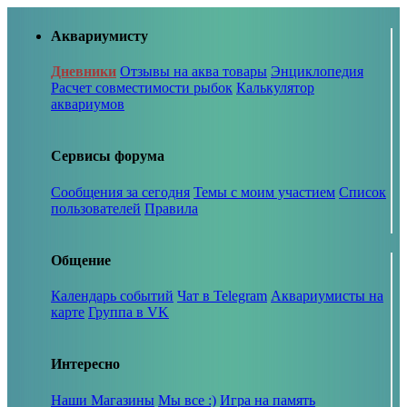
Аквариумисту
Дневники
Отзывы на аква товары
Энциклопедия
Расчет совместимости рыбок
Калькулятор
аквариумов
Сервисы форума
Сообщения за сегодня
Темы с моим участием
Список
пользователей
Правила
Общение
Календарь событий
Чат в Telegram
Аквариумисты на
карте
Группа в VK
Интересно
Наши Магазины
Мы все :)
Игра на память