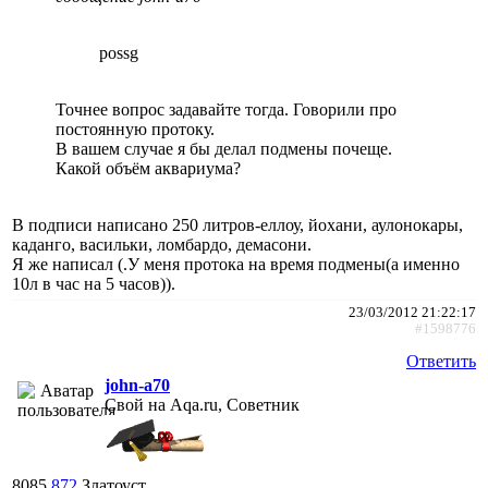
possg
Точнее вопрос задавайте тогда. Говорили про
постоянную протоку.
В вашем случае я бы делал подмены почеще.
Какой объём аквариума?
В подписи написано 250 литров-еллоу, йохани, аулонокары,
каданго, васильки, ломбардо, демасони.
Я же написал (.У меня протока на время подмены(а именно
10л в час на 5 часов)).
23/03/2012 21:22:17
#1598776
Ответить
john-a70
Свой на Aqa.ru, Советник
8085
872
Златоуст