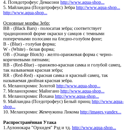
4. Псевдотрофеус Демасони
http://www.aqua-shop...
5. Майландиа (Пседотрофеус) Зебра
http://www.aqua-shop...
http://www.aqua-shop...
Основные морфы Зебр:
ВВ - (Black Bars) - полосатая зебра; соответствует
традиционной форме окраски у самцов с темными
поперечными полосами на бледно-голубом фоне;
В - (Blue) - голубая форма;
W - (White) - белая форма;
OВ - (Orange Blotch) - желто-оранжевая форма с черно-
коричневыми пятнами;
RB - (Red-Blue) - оранжево-красная самка и голубой самец,
так называемая красная зебра;
RR - (Red-Red) - красная самка и красный самец, так
называемая двойная красная зебра.
6. Меланохромис Золотой
http://www.aqua-shop...
7. Меланохромис Майнгано
http://www.aqua-shop...
8. Меланохромис Йохана
http://www.aqua-shop...
9. Майландиа (Пседотрофеус) Белый принц
http://www.aqua-
shop...
10. Меланхромис Жемчужина Ликома
http://images.yandex...
Распространённая Утака
1.Аулонокара "Орхидея" Рэд и тд.
http://www.aqua-shop...