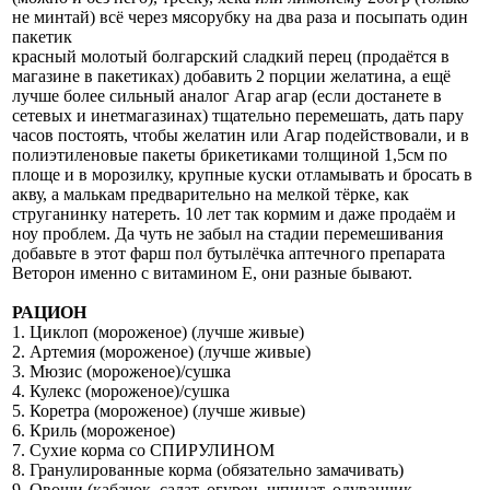
не минтай) всё через мясорубку на два раза и посыпать один
пакетик
красный молотый болгарский сладкий перец (продаётся в
магазине в пакетиках) добавить 2 порции желатина, а ещё
лучше более сильный аналог Агар агар (если достанете в
сетевых и инетмагазинах) тщательно перемешать, дать пару
часов постоять, чтобы желатин или Агар подействовали, и в
полиэтиленовые пакеты брикетиками толщиной 1,5см по
площе и в морозилку, крупные куски отламывать и бросать в
акву, а малькам предварительно на мелкой тёрке, как
струганинку натереть. 10 лет так кормим и даже продаём и
ноу проблем. Да чуть не забыл на стадии перемешивания
добавьте в этот фарш пол бутылёчка аптечного препарата
Веторон именно с витамином Е, они разные бывают.
РАЦИОН
1. Циклоп (мороженое) (лучше живые)
2. Артемия (мороженое) (лучше живые)
3. Мюзис (мороженое)/сушка
4. Кулекс (мороженое)/сушка
5. Коретра (мороженое) (лучше живые)
6. Криль (мороженое)
7. Сухие корма со СПИРУЛИНОМ
8. Гранулированные корма (обязательно замачивать)
9. Овощи (кабачок, салат, огурец, шпинат, одуванчик,