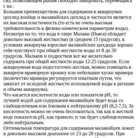
см), позволяющем рыбам свободно лавировать, перемещаясь
с на .
Большим преимуществом для содержания в аквариумах
цихлид вообще и малавийских цихлид в частности является
их высокая пластичность (то есть не очень высокая
требовательность к физико-химическим параметрам воды).
Несмотря на то, что вода в озере Малави (Ньяса) обладает
довольно высокой жесткостью (в среднем 15 градусов), в
условиях аквариума взрослые малавийские цихдиды хорошо
себя чувствуют при общей жесткости воды от 8 до 30
градусов. Мальков и подростков все же желательно
содержать при общей жесткости воды 12-25 градусов. Если
аквариумная вода недостаточно жесткая, можно помещать в
аквариум мраморную крошку или небольшие куски мрамора
(количество мрамора регулируется опытным путем, что
зависит от исходной жесткости используемой воды в регионе
и объема аквариума).
Что касается кислотности воды или показателя рН, то
лучшей водой для содержания малавийцев будет вода со
слабощелочным или близким к нейтральному рН (8,2-7,5). За
кислотность можно не очень беспокоиться, так как в жесткой
воде показатель рН, как правило, и так будет слабощелочным
либо нейтральным.
Оптимальная температура для содержания малавийцев лежит
в довольно высоком диапазоне от 23 до 28 градусов. При