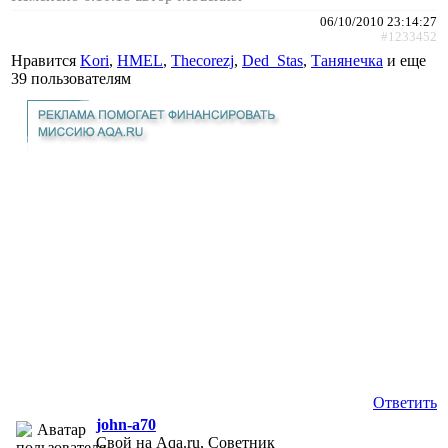
06/10/2010 23:14:27
#1233452
Нравится
Kori
,
HMEL
,
Thecorezj
,
Ded_Stas
,
Танянечка
и еще
39 пользователям
Ответить
john-a70
Свой на Aqa.ru, Советник