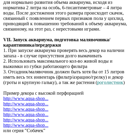
для нормально развития объема аквариума, исходя из
норматива 2 литра на особь, 6-тисантиметровые – 4 литра
воды. После достижения этого размера происходит скачок,
связанный с появлением первых признаков пола у цихлид,
приводящий к повышению требований к объему аквариума,
связанному, на этот раз, с нерестовыми играми.
VII. Запуск аквариума, подготовка малявочника/
карантинника/передержки
1. При запуске аквариума проверять весь декор на наличии
запаха - в случае присутствия долго вымачивать
2. Использовать максимального кол-во живой воды и
выжимки из губки работающего фильтра
3. Отсадник/малявочник должен быть хотя бы от 15 литров
иметь весь тех инвентарь (фильтр/аэрацию/грелку) и декор
(гроты и крупную гальку), а так же растения (
роголистник
)
Пример декора с высокой перфорацией
http://www.aqua-shop...
http://www.aqua-shop...
http://www.aqua-shop...
http://www.aqua-shop...
http://www.aqua-shop...
http://www.aqua-shop...
или серия "Собачек"