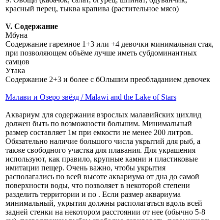
красный перец, тыква крапива (растительное мясо)
V. Содержание
Мбуна
Содержание гаремное 1+3 или +4 девочки минимальная стая,
при позволяющем объёме лучше иметь субдоминантных
самцов
Утака
Содержание 2+3 и более с бОльшим преобладанием девочек
Малави и Озеро звёзд / Malawi and the Lake of Stars
Аквариум для содержания взрослых малавийских цихлид
должен быть по возможности большим. Минимальный
размер составляет 1м при емкости не менее 200 литров.
Обязательно наличие большого числа укрытий для рыб, а
также свободного участка для плавания. Для украшения
используют, как правило, крупные камни и пластиковые
имитации пещер. Очень важно, чтобы укрытия
располагались по всей высоте аквариума от дна до самой
поверхности воды, что позволяет в некоторой степени
разделить территории и по . Если размер аквариума
минимальный, укрытия должны располагаться вдоль всей
задней стенки на некотором расстоянии от нее (обычно 5-8