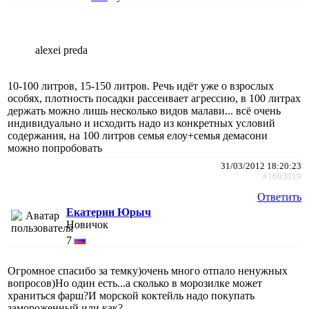
alexei preda
10-100 литров, 15-150 литров. Речь идёт уже о взрослых
особях, плотность посадки рассеивает агрессию, в 100 литрах
держать можно лишь несколько видов малави... всё очень
индивидуально и исходить надо из конкретных условий
содержания, на 100 литров семья елоу+семья демасони
можно попробовать
31/03/2012 18:20:23
#1603819
Ответить
Екатерин Юрыч
Новичок
7
Огромное спасибо за темку)очень много отпало ненужных
вопросов)Но один есть...а сколько в морозилке может
храниться фарш?И морской коктейль надо покупать
замороженный или как?