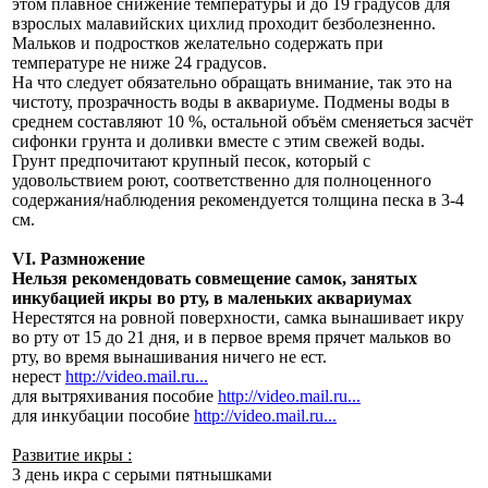
этом плавное снижение температуры и до 19 градусов для
взрослых малавийских цихлид проходит безболезненно.
Мальков и подростков желательно содержать при
температуре не ниже 24 градусов.
На что следует обязательно обращать внимание, так это на
чистоту, прозрачность воды в аквариуме. Подмены воды в
среднем составляют 10 %, остальной объём сменяеться засчёт
сифонки грунта и доливки вместе с этим свежей воды.
Грунт предпочитают крупный песок, который с
удовольствием роют, соответственно для полноценного
содержания/наблюдения рекомендуется толщина песка в 3-4
см.
VI. Размножение
Нельзя рекомендовать совмещение самок, занятых
инкубацией икры во рту, в маленьких аквариумах
Нерестятся на ровной поверхности, самка вынашивает икру
во рту от 15 до 21 дня, и в первое время прячет мальков во
рту, во время вынашивания ничего не ест.
нерест
http://video.mail.ru...
для вытряхивания пособие
http://video.mail.ru...
для инкубации пособие
http://video.mail.ru...
Развитие икры :
3 день икра с серыми пятнышками