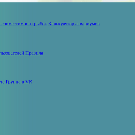
т совместимости рыбок
Калькулятор аквариумов
льзователей
Правила
те
Группа в VK