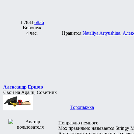
1
7833
6836
Воронеж
4 час.
Нравится
Nataliya Artyushina
,
Алек
Александр Ершов
Свой на Aqa.ru, Советник
Торопыжка
Поправлю немного.
Мох правильно называется Stringy Mo
А вот то что это не один вид, совер