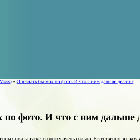
Moss)
»
Опознать бы мох по фото. И что с ним дальше делать?
 по фото. И что с ним дальше 
ленных при запуске, разросся очень сильно. Естественно, я сразу 