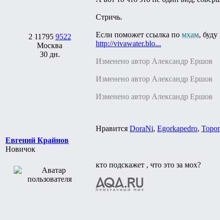
Стричь.
Если поможет ссылка по
мхам
, буду
2
11795
9522
http://vivawater.blo...
Москва
30 дн.
Изменено автор Александр Ершов
Изменено автор Александр Ершов
Изменено автор Александр Ершов
Нравится
DoraNi
,
Egorkapedro
,
Торо
Евгений Крайнов
Новичок
кто подскажет , что это за мох?