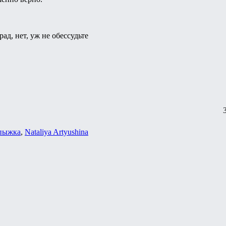
 рад, нет, уж не обессудьте
пыжка
,
Nataliya Artyushina