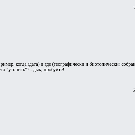
имер, когда (дата) и где (географически и биотопически) собран
го "утопить"? - дык, пробуйте!