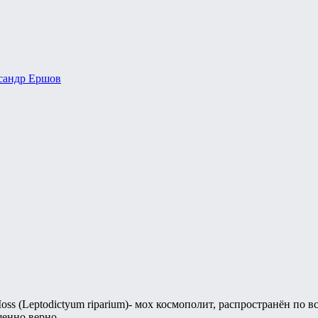
сандр Ершов
ss (Leptodictyum riparium)- мох космополит, распространён по в
шенно верно.