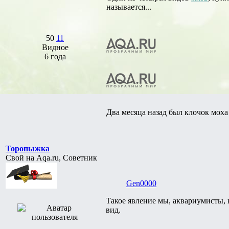
называется...
50
11
Видное
6 года
Два месяца назад был клочок моха с
Торопыжка
Свой на Aqa.ru, Советник
Gen0000
Такое явление мы, аквариумисты, 
вид.