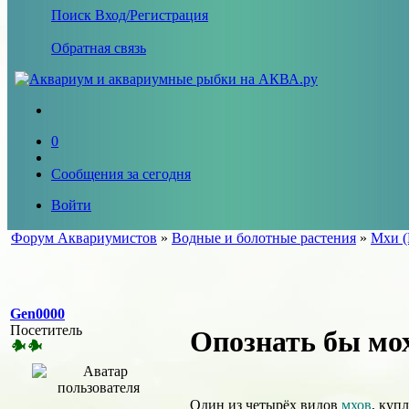
Поиск
Вход/Регистрация
Обратная связь
0
Сообщения за сегодня
Войти
Форум Аквариумистов
»
Водные и болотные растения
»
Мхи (
Gen0000
Посетитель
Опознать бы мох
Один из четырёх видов
мхов
, куп