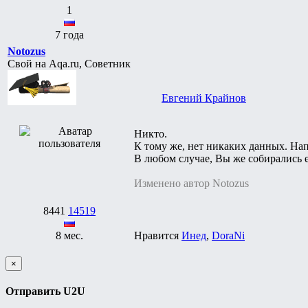
1
7 года
Notozus
Свой на Aqa.ru, Советник
Евгений Крайнов
Никто.
К тому же, нет никаких данных. Напр
В любом случае, Вы же собирались е
Изменено автор Notozus
8441
14519
8 мес.
Нравится
Инед
,
DoraNi
×
Отправить U2U