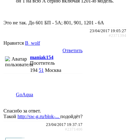
он 1 на всю А серию включая 1201-ю модель.
Это не так. До 601 БП - 5А; 801, 901, 1201 - 6А
23/04/2017 19:05:27
#2371394
Нравится
B_wolf
Ответить
maniak154
Посетитель
194
51
Москва
GoAqua
Спасибо за ответ.
Такой
http://sw-g.ru/blok-...
подойдёт?
23/04/2017 19:37:17
#2371406