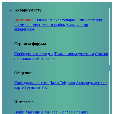
Аквариумисту
Дневники
Отзывы на аква товары
Энциклопедия
Расчет совместимости рыбок
Калькулятор
аквариумов
Сервисы форума
Сообщения за сегодня
Темы с моим участием
Список
пользователей
Правила
Общение
Календарь событий
Чат в Telegram
Аквариумисты на
карте
Группа в VK
Интересно
Наши Магазины
Мы все :)
Игра на память