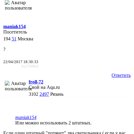
maniak154
Посетитель
194
51
Москва
?
22/04/2017 18:30:33
#2370964
Ответить
froll-72
Свой на Aqa.ru
3102
2497
Рязань
maniak154
Или можно использовать 2 штатных.
Если один штатный "потянет" два светильника ( если у вас