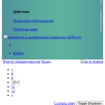
Действия
Поиск
Вход/Регистрация
Обратная связь
Войти
Форум Аквариумистов
Назад
«
8
9
11
12
»
Создать тему
Toggle Dropdown