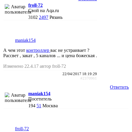
froll-72
Свой на Aqa.ru
3102
2497
Рязань
maniak154
А чем этот
контроллер
вас не устраивает ?
Рассвет , закат , 5 каналов ... и цена божеская .
Изменено 22.4.17 автор froll-72
22/04/2017 18:19:29
#2370961
Ответить
maniak154
Посетитель
194
51
Москва
froll-72