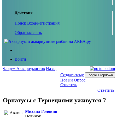
Действия
Поиск
Вход/Регистрация
Обратная связь
Войти
Форум Аквариумистов
Назад
Создать тему
Toggle Dropdown
Новый Опрос
Ответить
Ответить
Орнатусы с Тернециями уживутся ?
Михаил Головин
Новичок