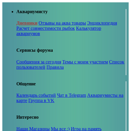
Аквариумисту
Дневники
Отзывы на аква товары
Энциклопедия
Расчет совместимости рыбок
Калькулятор
аквариумов
Сервисы форума
Сообщения за сегодня
Темы с моим участием
Список
пользователей
Правила
Общение
Календарь событий
Чат в Telegram
Аквариумисты на
карте
Группа в VK
Интересно
Наши Магазины
Мы все :)
Игра на память