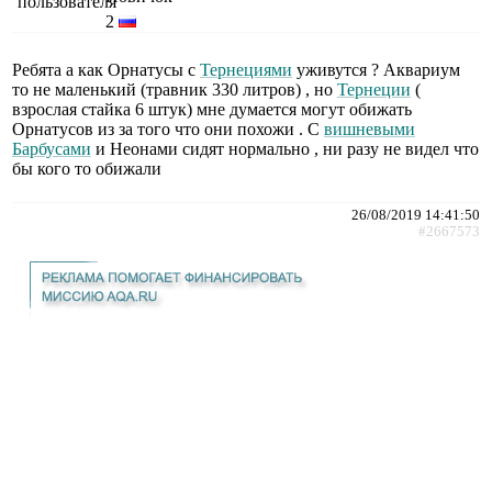
2
Ребята а как Орнатусы с
Тернециями
уживутся ? Аквариум
то не маленький (травник 330 литров) , но
Тернеции
(
взрослая стайка 6 штук) мне думается могут обижать
Орнатусов из за того что они похожи . С
вишневыми
Барбусами
и Неонами сидят нормально , ни разу не видел что
бы кого то обижали
26/08/2019 14:41:50
#2667573