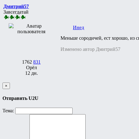
Дмитрий57
Завсегдатай
Инед
Меньше сородичей, ест хорошо, из с
Изменено автор Дмитрий57
1762
831
Орёл
12 дн.
×
Отправить U2U
Тема: