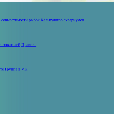
т совместимости рыбок
Калькулятор аквариумов
льзователей
Правила
те
Группа в VK