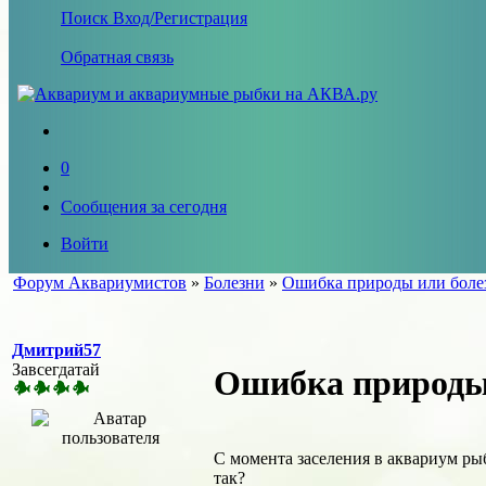
Поиск
Вход/Регистрация
Обратная связь
0
Сообщения за сегодня
Войти
Форум Аквариумистов
»
Болезни
»
Ошибка природы или боле
Дмитрий57
Завсегдатай
Ошибка природы
С момента заселения в аквариум рыб
так?