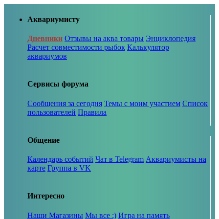
Аквариумисту
Дневники
Отзывы на аква товары
Энциклопедия
Расчет совместимости рыбок
Калькулятор
аквариумов
Сервисы форума
Сообщения за сегодня
Темы с моим участием
Список
пользователей
Правила
Общение
Календарь событий
Чат в Telegram
Аквариумисты на
карте
Группа в VK
Интересно
Наши Магазины
Мы все :)
Игра на память