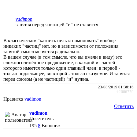
vadimon
запятая перед частицей "и" не ставится
В классическом "казнить нельзя помиловать" вообще
никаких "частиц" нет, но в зависимости от положения
запятой смысл меняется радикально.
В вашем случае (в том смысле, что вы имели в виду) это
сложносочинённое предложение, в каждой из частей
которого имеется только один главный член: в первой -
только подлежащее, во второй - только сказуемое. И запятая
перед союзом (а не частицей) "и" нужна.
23/08/2019 01:38:16
#2666779
Нравится
vadimon
Ответить
vadimon
Посетитель
195
8
Воронеж