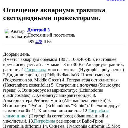
Освещение аквариума травника
светодиодными прожекторами.
Дмитрий 3
Постоянный посетитель
585
428
Шуя
Добрый день.
Имеется аквариум объемом 180 л. 100х40х45 в настоящее
время освещается 5 лампами Т8 по 30 Вт. Аквариум травник,
растения:1.
Гигрофила
многосемянная (Hygrophila polysperma)
2.Дидиплис диандра (Didiplis diandra)3. Погостемон sp.
(Pogostemon sp. Middle Green) 4. Гетерантера остролистная
(Heteranthera zosterifolia) 5. Стаурогина ползучая (Staurogyne
repens) 6. Эхинодорус квадрикостатус (Echinodorus
quadricostatus) 7. Хемиантус микрантемоидес 8.
Альтернантера Рейнека мини (Alternanthera reineckii) 9.
Эхинодорус "Рубин" (Echinodorus "Rubin").10. Эхинодорус
«амазонский» 11. Криптокорина желтая 12.
Гигрофила
«
лимонник
» (Hygrophila corymbosa) обыкновенный и
узколистый. 13.
Гигрофила
разнородная Вайс-Грюн,
Hygrophila difformis 14. Синема, Hygrophila difformis 15.Мох