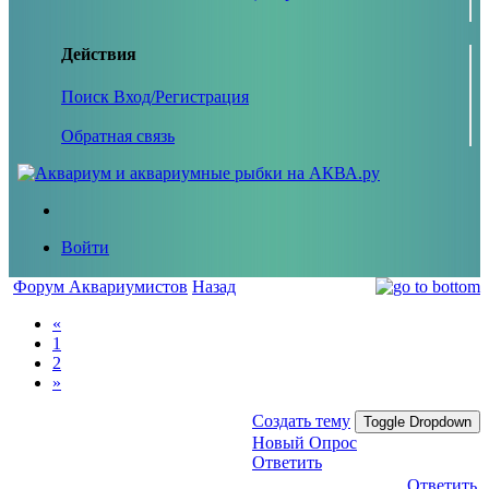
Действия
Поиск
Вход/Регистрация
Обратная связь
Войти
Форум Аквариумистов
Назад
«
1
2
»
Создать тему
Toggle Dropdown
Новый Опрос
Ответить
Ответить