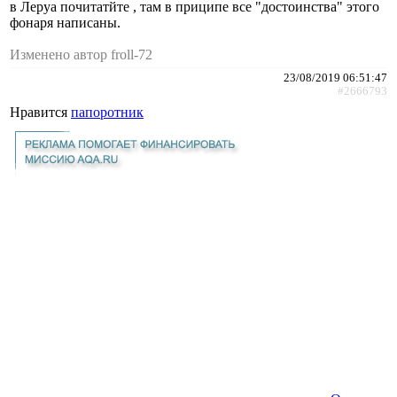
в Леруа почитатйте , там в приципе все "достоинства" этого
фонаря написаны.
Изменено автор froll-72
23/08/2019 06:51:47
#2666793
Нравится
папоротник