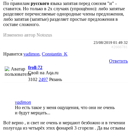
По правилам
русского
языка запятая перед союзом "и" -
ставится. Но только в 2х случаях (упрощённо): либо запятые
разделяют перечисляемые однородные члены предложения,
либо запятая (запятые) разделяет простые предложения в
составе сложного.
Изменено автор Notozus
23/08/2019 01:49:32
#2666781
Нравится
vadimon
,
Constantin_K
Ответить
froll-72
Свой на Aqa.ru
3102
2497
Рязань
vadimon
Но есть такое у меня ощущения, что они не очень
и будут мерцать...
Всё верно , и свет не очень и мерцают безбожно и в течении
полугода из четырёх этих фонарей 3 сгорели . Да вы отзывы