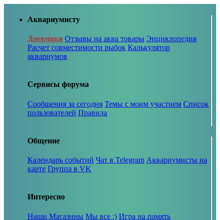
Аквариумисту
Дневники
Отзывы на аква товары
Энциклопедия
Расчет совместимости рыбок
Калькулятор
аквариумов
Сервисы форума
Сообщения за сегодня
Темы с моим участием
Список
пользователей
Правила
Общение
Календарь событий
Чат в Telegram
Аквариумисты на
карте
Группа в VK
Интересно
Наши Магазины
Мы все :)
Игра на память