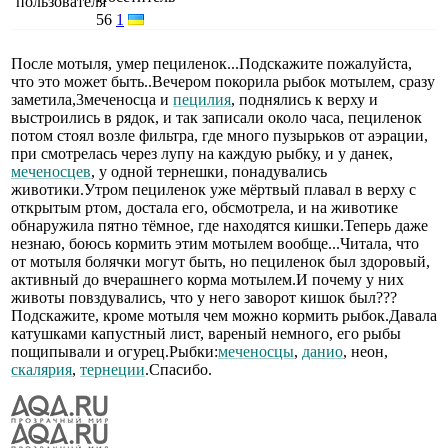
56
1
После мотыля, умер пециленок...Подскажите пожалуйста,
что это может быть..Вечером покорила рыбок мотылем, сразу
заметила,3меченосца и
пецилия
, поднялись к верху и
выстроились в рядок, и так записали около часа, пециленок
потом стоял возле фильтра, где много пузырьков от аэрации,
при смотрелась через лупу на каждую рыбку, и у данек,
меченосцев
, у одной тернешки, понадувались
животики.Утром пециленок уже мёртвый плавал в верху с
открытым ртом, достала его, обсмотрела, и на животике
обнаружила пятно тёмное, где находятся кишки.Теперь даже
незнаю, боюсь кормить этим мотылем вообще...Читала, что
от мотыля болячки могут быть, но пециленок был здоровый,
активный до вчерашнего корма мотылем.И почему у них
животы повздувались, что у него заворот кишок был???
Подскажите, кроме мотыля чем можно кормить рыбок.Давала
катушками капустный лист, вареный немного, его рыбы
пощипывали и огурец.Рыбки:
меченосцы
,
данио
, неон,
скалярия
,
тернеции
.Спасибо.