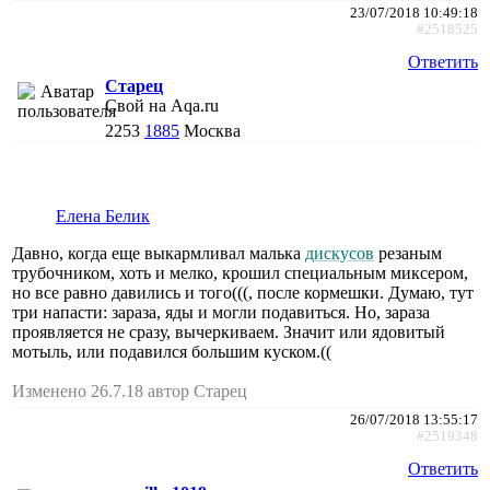
23/07/2018 10:49:18
#2518525
Ответить
Старец
Свой на Aqa.ru
2253
1885
Москва
Елена Белик
Давно, когда еще выкармливал малька
дискусов
резаным
трубочником, хоть и мелко, крошил специальным миксером,
но все равно давились и того(((, после кормешки. Думаю, тут
три напасти: зараза, яды и могли подавиться. Но, зараза
проявляется не сразу, вычеркиваем. Значит или ядовитый
мотыль, или подавился большим куском.((
Изменено 26.7.18 автор Старец
26/07/2018 13:55:17
#2519348
Ответить