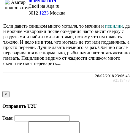
murzilka1019
Свой на Aqa.ru
3012
1233
Москва
Если давать слишком много мотыля, то мечики и
пецилии
, да
и вообще живородки после объедания часто висят сверху с
раздутыми и набитыми животами, потому что им плавать
тяжело. И дело не в том, что мотыль не тот или подавились, а
просто переели. Лучше давать немного за раз. Обычно после
переваривания все нормально, рыбы начинают опять активно
плавать. Пециленок видимо от жадности слишком много
съел и не смог переварить....
26/07/2018 23:06:43
#2519473
×
Отправить U2U
Тема: