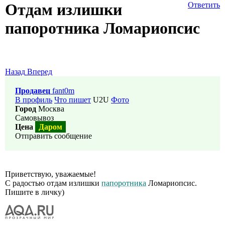
Отдам излишки
Ответить
папоротника Ломариопсис
Назад
Вперед
Продавец
fant0m
В профиль
Что пишет
U2U
Фото
Город
Москва
Самовывоз
Цена
Даром
Отправить сообщение
Приветствую, уважаемые!
С радостью отдам излишки
папоротника
Ломариопсис.
Пишите в личку)