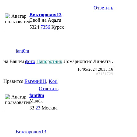
Ответить
Викторович13
Свой на Aqa.ru
5324
7356
Курск
fant0m
на Вашем
фото
Папоротник
Ломариопсис Линеата .
16/05/2024 20:35:16
#3151729
Нравится
ЕвгенийН
,
Kori
Ответить
fant0m
Малёк
33
23
Москва
Викторович13