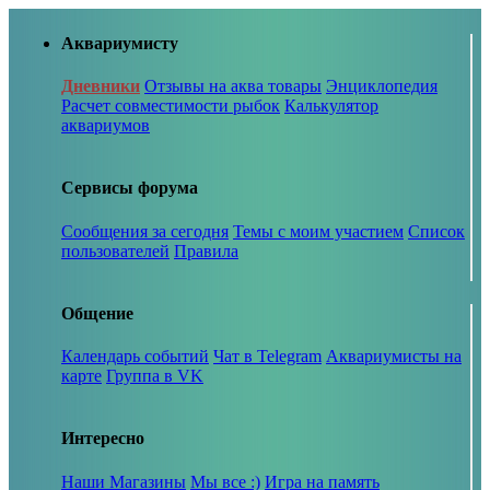
Аквариумисту
Дневники
Отзывы на аква товары
Энциклопедия
Расчет совместимости рыбок
Калькулятор
аквариумов
Сервисы форума
Сообщения за сегодня
Темы с моим участием
Список
пользователей
Правила
Общение
Календарь событий
Чат в Telegram
Аквариумисты на
карте
Группа в VK
Интересно
Наши Магазины
Мы все :)
Игра на память