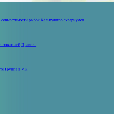
т совместимости рыбок
Калькулятор аквариумов
льзователей
Правила
те
Группа в VK