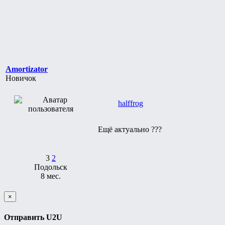
Amortizator
Новичок
halffrog
Ещё актуально ???
3
2
Подольск
8 мес.
×
Отправить U2U