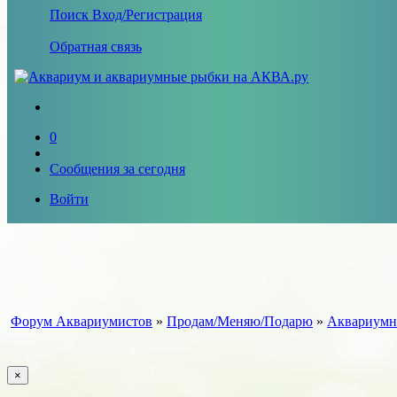
Поиск
Вход/Регистрация
Обратная связь
0
Сообщения за сегодня
Войти
Форум Аквариумистов
»
Продам/Меняю/Подарю
»
Аквариумн
×