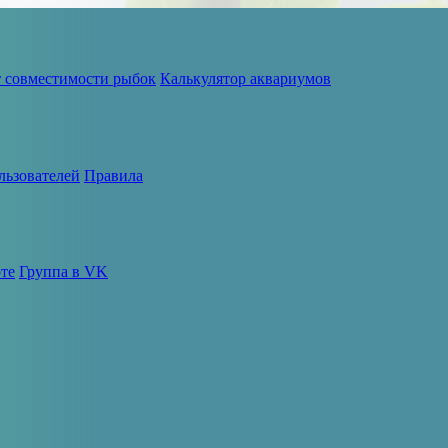
т совместимости рыбок
Калькулятор аквариумов
льзователей
Правила
те
Группа в VK