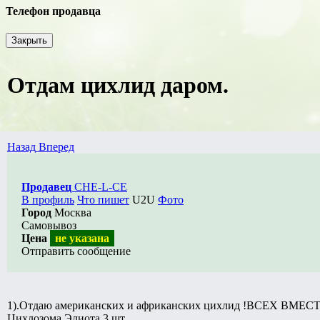
Телефон продавца
Закрыть
Отдам цихлид даром.
Назад
Вперед
Продавец
CHE-L-CE
В профиль
Что пишет
U2U
Фото
Город
Москва
Самовывоз
Цена
не указана
Отправить сообщение
1).Отдаю американских и африканских цихлид !ВСЕХ ВМЕСТЕ
Цихлозома Элиота 3 шт.