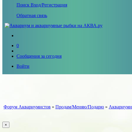
Поиск
Вход/Регистрация
Обратная связь
0
Сообщения за сегодня
Войти
Форум Аквариумистов
»
Продам/Меняю/Подарю
»
Аквариумн
×