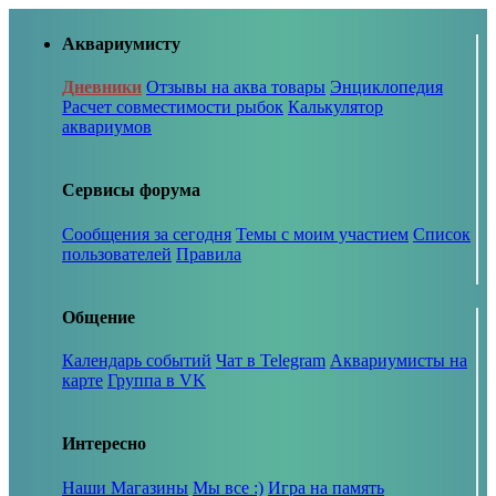
Аквариумисту
Дневники
Отзывы на аква товары
Энциклопедия
Расчет совместимости рыбок
Калькулятор
аквариумов
Сервисы форума
Сообщения за сегодня
Темы с моим участием
Список
пользователей
Правила
Общение
Календарь событий
Чат в Telegram
Аквариумисты на
карте
Группа в VK
Интересно
Наши Магазины
Мы все :)
Игра на память