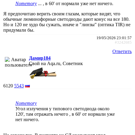
Nomemory
... , в 60' от нормали уже нет ничего.
Я предпочитаю верить своим глазам, которые видят, что
обычные люминофорные светодиоды дают конус на все 180.
Но и 120 не худо бы сужать, иначе и "линзы" (оптика TIR) не
придумали бы.
19/05/2026 23:01:57
#3242685
Ответить
Дамир184
Свой на Aqa.ru, Советник
6120
5543
Nomemory
Угол излучения у типового светодиода около
120', там отражать нечего , в 60' от нормали уже
нет ничего.