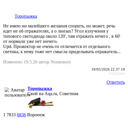
Торопыжка
Не имею ни малейшего желания спорить, но может, речь
идет не об отражателях, а о линзах? Угол излучения у
типового светодиода около 120', там отражать нечего , в 60'
от нормали уже нет ничего.
Upd. Прожектор не очень-то отличается от отдельного
светика, к нему тоже нет смысла приделывать отражатель...
Изменено 19.5.26 автор Nomemory
19/05/2026 22:37:19
#3242684
Ответить
Торопыжка
Свой на Aqa.ru, Советник
1
7833
6836
Воронеж