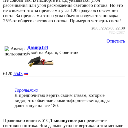
Не совсем так. В паспорте на СД указывают угол
рассеивания или угол расхождения светового потока. Но это
не означает что за пределами угла 120 градусов совсем нет
света. За пределами этого угла обычно излучается порядка
25% от общего светового потока. Примерно четверть света!
20/05/2026 00:22:38
#3242687
Ответить
Дамир184
Свой на Aqa.ru, Советник
6120
5543
Торопыжка
Я предпочитаю верить своим глазам, которые
видят, что обычные люминофорные светодиоды
дают конус на все 180.
Правильно видите. У СД
косинусное
распределение
светового потока. Чем дальше угол от вертикали тем меньше